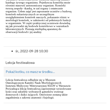
każdego żywego organizmu. Pojedyncza komórka może
również stanowić autonomiczny organizm. Komórki
tworzą zespoły- tkankę, te zaś organy i ostatecznie
organizm. Celem zajęć jest zapoznanie uczniów z budową
komórek eukariotycznych ze szczególnym
uwzględnieniem komórek ssaczych, pokazanie różnic w
morfologii komórek, w zależności od pełnionych funkcji
w organizmie. W części praktycznej uczniowie dowiedzą
się jak prowadzi się hodowle komórkowe w warunkach
laboratoryjnych. Poznają niezbędną aparaturę do
obserwacji hodowli i jej analizy.
śr., 2022-09-28 10:30
Lekcja festiwalowa
Pokaż kotku, co masz w środku…
Lekcja festiwalowa odbędzie się w Muzeum
Osteologicznym Katedry Nauk Morfologicznych
Instytutu Medycyny Weterynaryjnej SGGW w Warszawie.
Prowadząca lekcję festiwalową zaprezentuje wyizolowane
kości oraz szkielety wybranych gatunków zwierząt
domowych i dziko żyjących. Omówione zostaną także
zagadnienia z zakresu anatomii i fizjologii.