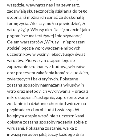
wszędzie, wewnątrz nas i na zewnątrz,
zadziwiają skutecznością działania do tego
stopnia, iż można ich uznać za doskonałą
formę życia. Ale, czy można powiedzieć, że
wirusy żyją? Wirusy określa się przecież jako
pogranicze materii żywej i nieożywionej.
Celem warsztatów „Wirusy – nieproszeni
goście” będzie wprowadzenie młodych
uczestników w ważny i ekscytujący świat
wirusów. Pierwszym etapem będzie
zapoznanie słuchaczy z budową wirusów
oraz procesem zakażenia komórek ludzkich,
zwierzęcych i bakteryjnych. Pokazane
zostaną sposoby namnażania wirusów in
vitro oraz metody ich wykrywania – praca z
mikroskopem. Następnie, zaprezentowane
zostanie ich działanie chorobotwórcze na
przykładach chorób ludzi i zwierząt. W
kolejnym etapie wspólnie z uczestnikami
opisane zostaną sposoby radzenia sobie z
wirusami. Pokazana zostanie, walka z
inwazją wirusów jaką toczy każdego dnia