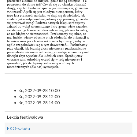
przelecieć z domu do miejsca, gdzie mogą coś zjeść - i z
powrotem do domu też? Czy da się po ciemku odnaleźć
drogę, czy też trzeba iść spać w jakimś miejscu, gdzie nas
świt zastał? A jeśli się jest młodym nietoperzem, który
tego lata przyszedł na świat, to skąd się dowiedzieć, jak
znaleźć jakaś odpowiednią jaskinię czy piwnicę, gdzie da
się przetrwać zimę? Podczas naszych lekcji spróbujemy
zajrzeć do wciąż tajemniczego i kryjącego wiele zagadek
świata nocnych ssaków i dowiedzieć się, jak one to robią,
że nie błądzą w ciemnościach. Przekonamy się także, co
my, ludzie, wiemy obecnie o ich zdolności do orientacji w
terenie – oraz jakich sztuczek trzeba było użyć, żeby w
ogóle czegokolwiek się o tym dowiedzieć… Posłuchamy
przy okazji, jak brzmią głosy nietoperzy przekształcone
przez elektroniczne urządzenia, pozwalające nam usłyszeć
dźwięki zbyt wysokie dla ludzkich uszu. Spróbujemy
wreszcie sami odrobinę wczuć się w rolę nietoperzy i
sprawdzić, jak dalibyśmy sobie radę w różnych
niecodziennych (dla nas) sytuacjach.
śr., 2022-09-28 10:00
śr., 2022-09-28 12:00
śr., 2022-09-28 14:00
Lekcja festiwalowa
EKO-szkoła