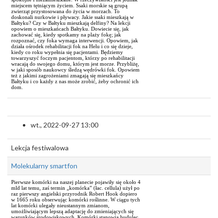
miejscem tętniącym życiem. Ssaki morskie są grupą
zwierząt przystosowana do życia w morzach. To
doskonali nurkowie i pływacy. Jakie ssaki mieszkają w
Bałtyku? Czy w Bałtyku mieszkają delfiny? Na lekcji
opowiem o mieszkańcach Bałtyku. Dowiecie się, jak
zachować się, kiedy spotkamy na plaży fokę; jak
rozpoznać, czy foka wymaga interwencji. Opowiem, jak
działa ośrodek rehabilitacji fok na Helu i co się dzieje,
kiedy co roku wypełnia się pacjentami. Będziemy
towarzyszyć foczym pacjentom, którzy po rehabilitacji
wracają do swojego domu, którym jest morze. Przybliżę,
w jaki sposób naukowcy śledzą wędrówki fok. Opowiem
też z jakimi zagrożeniami zmagają się mieszkańcy
Bałtyku i co każdy z nas może zrobić, żeby ochronić ich
dom.
wt., 2022-09-27 13:00
Lekcja festiwalowa
Molekularny smartfon
Pierwsze komórki na naszej planecie pojawiły się około 4
mld lat temu, zaś termin „komórka” (łac. cellula) użył po
raz pierwszy angielski przyrodnik Robert Hook dopiero
w 1665 roku obserwując komórki roślinne. W ciągu tych
lat komórki ulegały nieustannym zmianom,
umożliwiającym lepszą adaptację do zmieniających się
warunków środowiskowych. Komórki stanowią budulec