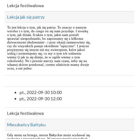
Lekcja festiwalowa
Lekcja jak się patrzy
To jest lekcja o tym, jak się patrzy. To znaczy o naszym
wzroku i o tym, do czego on się nam przydaje. I troszkę
o tym, jak działa. A także o tym, jakie nam potrafi
sprawiać niespodzianki, bo zapoznamy się z kilkoma
dziwacznymi złudzeniami - i przy okazji zastanowimy się,
czy do wszystkich pasuje określenie "optyczne". I jeszcze
przyjrzymy się innym niż my zwierzętom, które jakoś
widzą i zorientujemy się, co my o tym ich widzeniu
wiemy (i jak to się dzieje, że w ogóle wiemy o tym
cokolwiek). No i pewnie starczy nam czasu, żeby się na
własnej skórze przekonać, czemu właściwie mamy dwoje
oczu, a nie jedno.
pt., 2022-09-30 10:00
pt., 2022-09-30 12:00
Lekcja festiwalowa
Mieszkańcy Bałtyku
Gdy stoisz na brzegu, morze Bałtyckie może wydawać się
spokojne i niezamieszkane. W rzeczywistości jest jednak