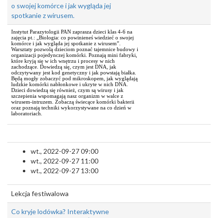
o swojej komórce i jak wygląda jej
spotkanie z wirusem.
Instytut Parazytologii PAN zaprasza dzieci klas 4-6 na
zajęcia pt.: „Biologia: co powinieneś wiedzieć o swojej
komórce i jak wygląda jej spotkanie z wirusem”.
Warsztaty pozwolą dzieciom poznać tajemnice budowy i
organizacji pojedynczej komórki. Poznają mini fabryki,
które kryją się w ich wnętrzu i procesy w nich
zachodzące. Dowiedzą się, czym jest DNA, jak
odczytywany jest kod genetyczny i jak powstają białka.
Będą mogły zobaczyć pod mikroskopem, jak wyglądają
ludzkie komórki nabłonkowe i ukryte w nich DNA.
Dzieci dowiedzą się również, czym są wirusy i jak
szczepienia wspomagają nasz organizm w walce z
wirusem-intruzem. Zobaczą świecące komórki bakterii
oraz poznają techniki wykorzystywane na co dzień w
laboratoriach.
wt., 2022-09-27 09:00
wt., 2022-09-27 11:00
wt., 2022-09-27 13:00
Lekcja festiwalowa
Co kryje lodówka? Interaktywne