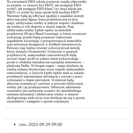
Na warsztatach EKO-szkoła uczniowie znajdą odpowiedzi
na pytania: co oznacza być EKO?, jak postępuje EKO-
uczeń?, jak postępuje EKO-klasa? czy moja szkoła jest
EKO?, co zrobić by moja szkoła była bardziej EKO?
Warsztaty będą się odbywać zgodnie z zasadami metody
aktywizacyjnej Jigsaw, która podzielona jest na dwa
etapy: zdobywania wiedzy w jednym zespole i dzielenia
się wiedzą w roli eksperta w innym zespole. Etap
zdobywania wiedzy będzie oparty na metodzie
projektowej (Project Based Learning), w której uczniowie
wykonując projekt będą poznawać realizowane
zagadnienie korzystając z przygotowanych materiałów
oraz informacji dostępnych w źródłach internetowych.
Pierwszy etap będzie również wykorzystywał metodę
burzy mózgów (brainstorm). Uczniowie w grupach
projektowych, maksymalnie czterosobowych będą
tworzyć mapy myśli na zadany temat wykorzystując
proste w obsłudze interaktywne narzędzia internetowe –
platformę Padlet. W drugim etapie – etapie dzielenia się
wiedzą zostaną uformowane nowe zespoły maksymalnie
czteroosobowe, w których każdy będzie miał za zadanie
przedstawić najważniejsze informacje i wnioski z pracy
wykonanej w etapie pierwszym. Uczniowie będą
aktywnie uczestniczyć zarówno w procesie zdobywania
wiedzy jak i jej przekazywania. Głównym założeniem
warsztatów jest zachęcenie uczniów do samodzielnego
szukania informacji i zdobywania wiedzy w temacie
ekologicznego stylu życia oraz dzielenia się nią w gronie
rówieśników i następnie w gronie rodzinnym.
czw., 2022-09-29 09:00