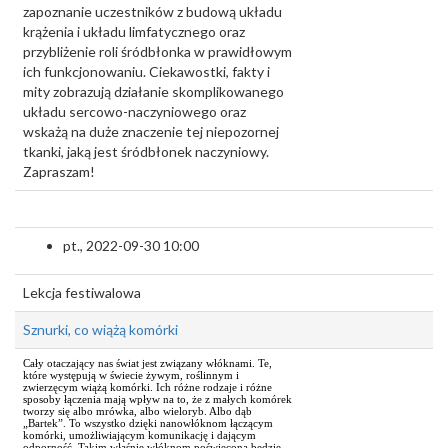
zapoznanie uczestników z budową układu
krążenia i układu limfatycznego oraz
przybliżenie roli śródbłonka w prawidłowym
ich funkcjonowaniu. Ciekawostki, fakty i
mity zobrazują działanie skomplikowanego
układu sercowo-naczyniowego oraz
wskażą na duże znaczenie tej niepozornej
tkanki, jaką jest śródbłonek naczyniowy.
Zapraszam!
pt., 2022-09-30 10:00
Lekcja festiwalowa
Sznurki, co wiążą komórki
Cały otaczający nas świat jest związany włóknami. Te,
które występują w świecie żywym, roślinnym i
zwierzęcym wiążą komórki. Ich różne rodzaje i różne
sposoby łączenia mają wpływ na to, że z małych komórek
tworzy się albo mrówka, albo wieloryb. Albo dąb
„Bartek”. To wszystko dzięki nanowłóknom łączącym
komórki, umożliwiającym komunikację i dającym
odporność. Takim właśnie włóknom poświęcona będzie