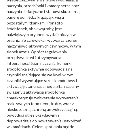
naczynia, przedsionki i komory serca oraz
naczynia limfatyczne i stanowi skuteczną
barierę pomiędzy krążącą krwią a
pozostałymi tkankami. Ponadto
śródbłonek, obok wątroby, jest
największym organem wydzielniczym w
organizmie człowieka i wytwarza szereg
naczyniowo-aktywnych czynników, w tym
tlenek azotu. Oprócz regulowania
przepływu krwi i utrzymywania
integralności ścian naczynia, komórki
śródbłonka aktywnie odpowiadają na
czynniki znajdujące się we krwi, w tym
czynniki wywołujące stres komórkowy i
aktywację stanu zapalnego. Stan zapalny,
związany z aktywacją śródbłonka,
charakteryzuje zwiększenie wytwarzania
reaktywnych form tlenu, które, wraz z
nieskuteczną ochroną antyoksydacyjną,
powodują stres oksydacyjny i
doprowadzają do powstawania uszkodzeń
w komórkach. Celem spotkania będzie