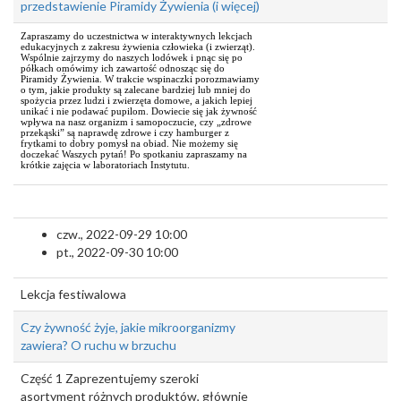
przedstawienie Piramidy Żywienia (i więcej)
Zapraszamy do uczestnictwa w interaktywnych lekcjach
edukacyjnych z zakresu żywienia człowieka (i zwierząt).
Wspólnie zajrzymy do naszych lodówek i pnąc się po
półkach omówimy ich zawartość odnosząc się do
Piramidy Żywienia. W trakcie wspinaczki porozmawiamy
o tym, jakie produkty są zalecane bardziej lub mniej do
spożycia przez ludzi i zwierzęta domowe, a jakich lepiej
unikać i nie podawać pupilom. Dowiecie się jak żywność
wpływa na nasz organizm i samopoczucie, czy „zdrowe
przekąski” są naprawdę zdrowe i czy hamburger z
frytkami to dobry pomysł na obiad. Nie możemy się
doczekać Waszych pytań! Po spotkaniu zapraszamy na
krótkie zajęcia w laboratoriach Instytutu.
czw., 2022-09-29 10:00
pt., 2022-09-30 10:00
Lekcja festiwalowa
Czy żywność żyje, jakie mikroorganizmy
zawiera? O ruchu w brzuchu
Część 1 Zaprezentujemy szeroki
asortyment różnych produktów, głównie