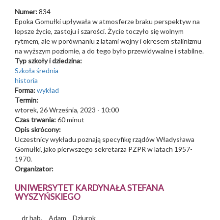
Numer:
834
Epoka Gomułki upływała w atmosferze braku perspektyw na
lepsze życie, zastoju i szarości. Życie toczyło się wolnym
rytmem, ale w porównaniu z latami wojny i okresem stalinizmu
na wyższym poziomie, a do tego było przewidywalne i stabilne.
Typ szkoły i dziedzina:
Szkoła średnia
historia
Forma:
wykład
Termin:
wtorek, 26 Września, 2023 - 10:00
Czas trwania:
60 minut
Opis skrócony:
Uczestnicy wykładu poznają specyfikę rządów Władysława
Gomułki, jako pierwszego sekretarza PZPR w latach 1957-
1970.
Organizator:
UNIWERSYTET KARDYNAŁA STEFANA
WYSZYŃSKIEGO
dr hab.
Adam
Dziurok