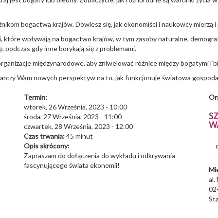
ikom bogactwa krajów. Dowiesz się, jak ekonomiści i naukowcy mierzą
, które wpływają na bogactwo krajów, w tym zasoby naturalne, demografi
ę, podczas gdy inne borykają się z problemami.
 organizacje międzynarodowe, aby zniwelować różnice między bogatymi i b
tarczy Wam nowych perspektyw na to, jak funkcjonuje światowa gospodark
Termin:
Or
wtorek, 26 Września, 2023 - 10:00
S
środa, 27 Września, 2023 - 11:00
W
czwartek, 28 Września, 2023 - 12:00
Czas trwania:
45 minut
Opis skrócony:
Zapraszam do dołączenia do wykładu i odkrywania
fascynującego świata ekonomii!
Mi
al.
02
St