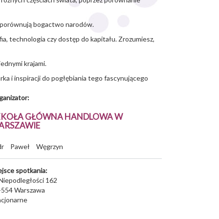
 i porównują bogactwo narodów.
a, technologia czy dostęp do kapitału. Zrozumiesz,
iednymi krajami.
a i inspiracji do pogłębiania tego fascynującego
ganizator:
ZKOŁA GŁÓWNA HANDLOWA W
ARSZAWIE
dr
Paweł
Węgrzyn
ejsce spotkania:
 Niepodległości 162
-554
Warszawa
acjonarne