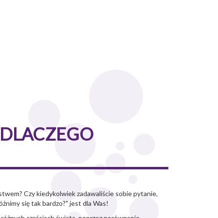
 DLACZEGO
óstwem? Czy kiedykolwiek zadawaliście sobie pytanie,
óżnimy się tak bardzo?" jest dla Was!
 w różnych częściach świata, poprzez porównanie