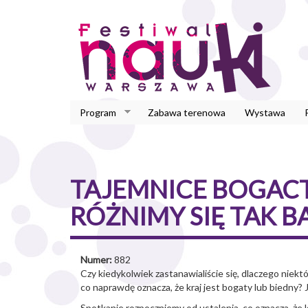
Przejdź
do
treści
Program
Zabawa terenowa
Wystawa
TAJEMNICE BOGAC
RÓŻNIMY SIĘ TAK 
Numer:
882
Czy kiedykolwiek zastanawialiście się, dlaczego niekt
co naprawdę oznacza, że kraj jest bogaty lub biedny? 
Spotkanie rozpoczniemy od ustalenia, co oznacza, że k