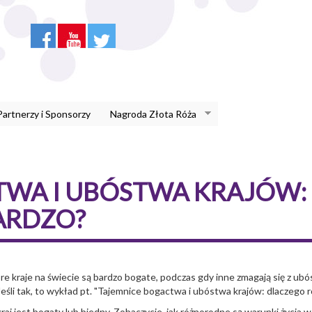
Partnerzy i Sponsorzy
Nagroda Złota Róża
TWA I UBÓSTWA KRAJÓW:
BARDZO?
óre kraje na świecie są bardzo bogate, podczas gdy inne zmagają się z ub
Jeśli tak, to wykład pt. "Tajemnice bogactwa i ubóstwa krajów: dlaczego r
raj jest bogaty lub biedny. Zobaczycie, jak różnorodne są warunki życia