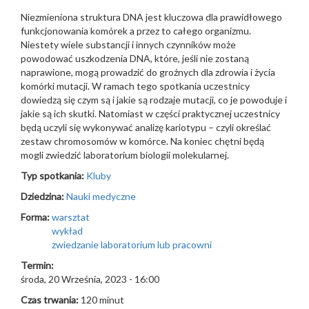
Niezmieniona struktura DNA jest kluczowa dla prawidłowego
funkcjonowania komórek a przez to całego organizmu.
Niestety wiele substancji i innych czynników może
powodować uszkodzenia DNA, które, jeśli nie zostaną
naprawione, mogą prowadzić do groźnych dla zdrowia i życia
komórki mutacji. W ramach tego spotkania uczestnicy
dowiedzą się czym są i jakie są rodzaje mutacji, co je powoduje i
jakie są ich skutki. Natomiast w części praktycznej uczestnicy
będą uczyli się wykonywać analizę kariotypu – czyli określać
zestaw chromosomów w komórce. Na koniec chętni będą
mogli zwiedzić laboratorium biologii molekularnej.
Typ spotkania:
Kluby
Dziedzina:
Nauki medyczne
Forma:
warsztat
wykład
zwiedzanie laboratorium lub pracowni
Termin:
środa, 20 Września, 2023 - 16:00
Czas trwania:
120 minut