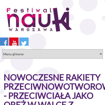
Przejdź
do
treści
NOWOCZESNE RAKIETY
PRZECIWNOWOTWORO
- PRZECIWCIAŁA JAKO
ORĘŻ W WALCE Z