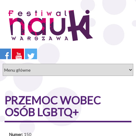
Przejdź
do
treści
PRZEMOC WOBEC
OSÓB LGBTQ+
Numer:
150