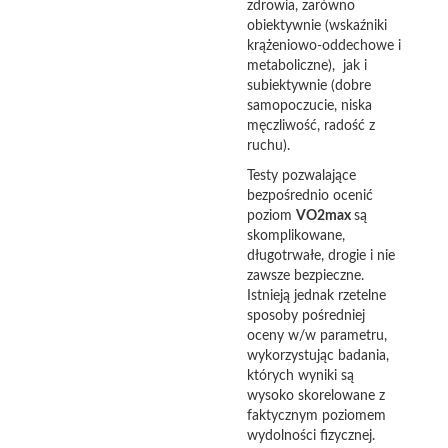
zdrowia, zarówno
obiektywnie (wskaźniki
krążeniowo-oddechowe i
metaboliczne), jak i
subiektywnie (dobre
samopoczucie, niska
męczliwość, radość z
ruchu).
Testy pozwalające
bezpośrednio ocenić
poziom
VO2max
są
skomplikowane,
długotrwałe, drogie i nie
zawsze bezpieczne.
Istnieją jednak rzetelne
sposoby pośredniej
oceny w/w parametru,
wykorzystując badania,
których wyniki są
wysoko skorelowane z
faktycznym poziomem
wydolności fizycznej.