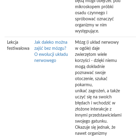
będą mogli obejrzeć pod
mikroskopem próbki
osadu czynnego i
spróbować oznaczyć
organizmy w nim
występujące.
Lekcja
Jak daleko można
Mózg (i układ nerwowy
festiwalowa
zajść bez mózgu?
w ogóle) daje
O ewolucji układu
zwierzętom wiele
nerwowego
korzyści - dzięki niemu
mogą dokładnie
poznawać swoje
otoczenie, szukać
pokarmu,
unikać zagrożeń, a także
uczyć się na swoich
błędach i wchodzić w
złożone interakcje z
innymi przedstawicielami
swojego gatunku.
Okazuje się jednak, że
nawet organizmy