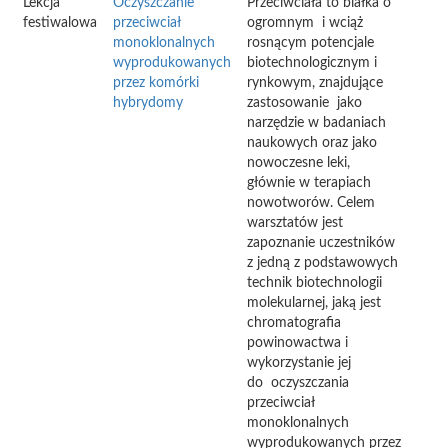
Lekcja
Oczyszczanie
Przeciwciała to białka o
festiwalowa
przeciwciał
ogromnym i wciąż
monoklonalnych
rosnącym potencjale
wyprodukowanych
biotechnologicznym i
przez komórki
rynkowym, znajdujące
hybrydomy
zastosowanie jako
narzędzie w badaniach
naukowych oraz jako
nowoczesne leki,
głównie w terapiach
nowotworów. Celem
warsztatów jest
zapoznanie uczestników
z jedną z podstawowych
technik biotechnologii
molekularnej, jaką jest
chromatografia
powinowactwa i
wykorzystanie jej
do oczyszczania
przeciwciał
monoklonalnych
wyprodukowanych przez