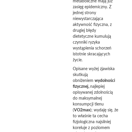
metaboliczne mają już
zasięg epidemiczny. Z
jednej strony
niewystarczająca
aktywność fizyczna, z
drugiej błędy
dietetyczne kumulują
czynniki ryzyka
wystąpienia schorzeń
istotnie skracających
życie.
Opisane wyżej zjawiska
skutkują
obniżeniem
wydolności
fizycznej,
najlepiej
opisywanej zdolnością
do maksymalnej
konsumpcji tlenu
(
VO2max
); wydaję się, że
to właśnie ta cecha
fizjologiczna najsilniej
koreluje z poziomem