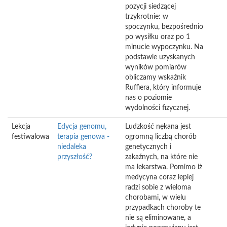
pozycji siedzącej
trzykrotnie: w
spoczynku, bezpośrednio
po wysiłku oraz po 1
minucie wypoczynku. Na
podstawie uzyskanych
wyników pomiarów
obliczamy wskaźnik
Ruffiera, który informuje
nas o poziomie
wydolności fizycznej.
Lekcja
Edycja genomu,
Ludzkość nękana jest
festiwalowa
terapia genowa -
ogromną liczbą chorób
niedaleka
genetycznych i
przyszłość?
zakaźnych, na które nie
ma lekarstwa. Pomimo iż
medycyna coraz lepiej
radzi sobie z wieloma
chorobami, w wielu
przypadkach choroby te
nie są eliminowane, a