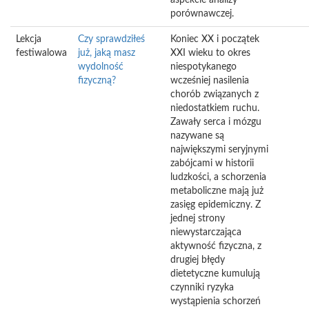
aspekcie analizy
porównawczej.
Lekcja
Czy sprawdziłeś
Koniec XX i początek
festiwalowa
już, jaką masz
XXI wieku to okres
wydolność
niespotykanego
fizyczną?
wcześniej nasilenia
chorób związanych z
niedostatkiem ruchu.
Zawały serca i mózgu
nazywane są
największymi seryjnymi
zabójcami w historii
ludzkości, a schorzenia
metaboliczne mają już
zasięg epidemiczny. Z
jednej strony
niewystarczająca
aktywność fizyczna, z
drugiej błędy
dietetyczne kumulują
czynniki ryzyka
wystąpienia schorzeń