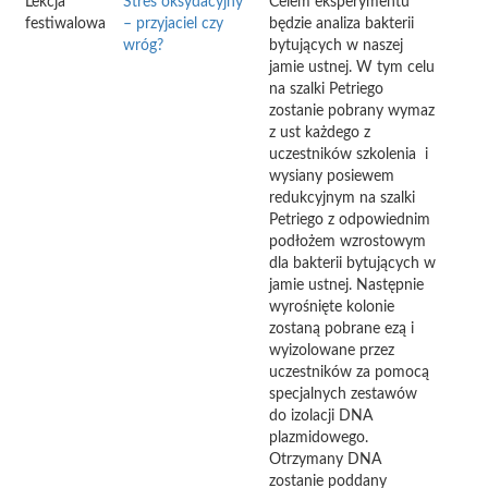
Lekcja
Stres oksydacyjny
Celem eksperymentu
festiwalowa
– przyjaciel czy
będzie analiza bakterii
wróg?
bytujących w naszej
jamie ustnej. W tym celu
na szalki Petriego
zostanie pobrany wymaz
z ust każdego z
uczestników szkolenia i
wysiany posiewem
redukcyjnym na szalki
Petriego z odpowiednim
podłożem wzrostowym
dla bakterii bytujących w
jamie ustnej. Następnie
wyrośnięte kolonie
zostaną pobrane ezą i
wyizolowane przez
uczestników za pomocą
specjalnych zestawów
do izolacji DNA
plazmidowego.
Otrzymany DNA
zostanie poddany