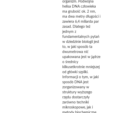
organizm. Podwójna
helisa DNA człowieka
ma grubość ok. 2 nm,
ma dwa metry długości i
zawiera 6,4 miliarda par
zasad. Dlatego też
jednym z
fundamentalnych pytań
w dziedzinie biologii jest
to, w jaki sposób ta
dwumetrowa nić
upakowana jest w jądrze
o średnicy
kilkusetkrotnie mniejszej
od główki szpilki.
Informacji o tym, w jaki
sposób DNA jest
zorganizowany w
struktury wyższego
rzędu dostarczyły
zarówno techniki
mikroskopowe, jak i
metody biochemiczne.