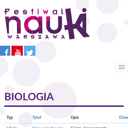
Przejdź
do
treści
Tog
nav
BIOLOGIA
Typ
Tytuł
Opis
Dzie