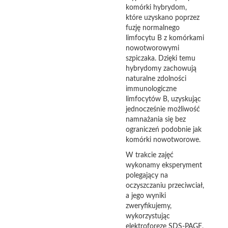
komórki hybrydom,
które uzyskano poprzez
fuzję normalnego
limfocytu B z komórkami
nowotworowymi
szpiczaka. Dzięki temu
hybrydomy zachowują
naturalne zdolności
immunologiczne
limfocytów B, uzyskując
jednocześnie możliwość
namnażania się bez
ograniczeń podobnie jak
komórki nowotworowe.
W trakcie zajęć
wykonamy eksperyment
polegający na
oczyszczaniu przeciwciał,
a jego wyniki
zweryfikujemy,
wykorzystując
elektroforezę SDS-PAGE,