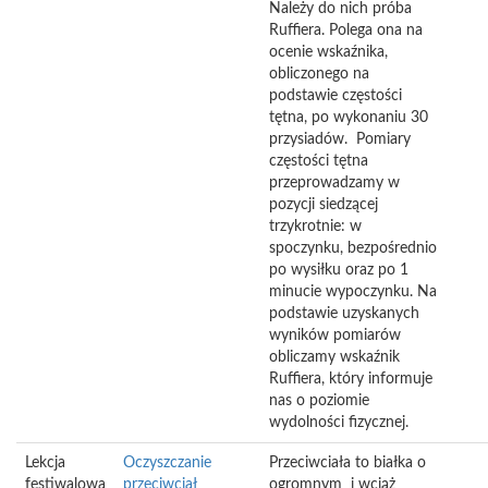
Należy do nich próba
Ruffiera. Polega ona na
ocenie wskaźnika,
obliczonego na
podstawie częstości
tętna, po wykonaniu 30
przysiadów. Pomiary
częstości tętna
przeprowadzamy w
pozycji siedzącej
trzykrotnie: w
spoczynku, bezpośrednio
po wysiłku oraz po 1
minucie wypoczynku. Na
podstawie uzyskanych
wyników pomiarów
obliczamy wskaźnik
Ruffiera, który informuje
nas o poziomie
wydolności fizycznej.
Lekcja
Oczyszczanie
Przeciwciała to białka o
festiwalowa
przeciwciał
ogromnym i wciąż