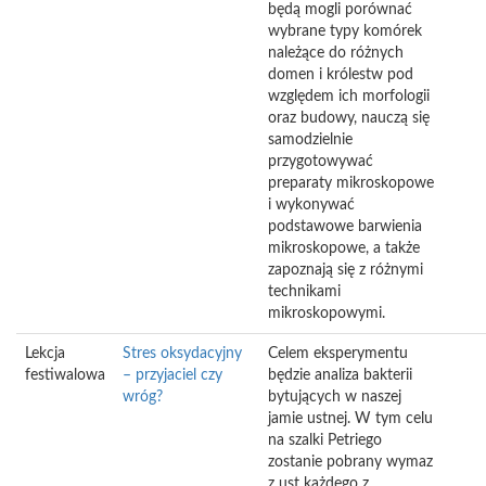
będą mogli porównać
wybrane typy komórek
należące do różnych
domen i królestw pod
względem ich morfologii
oraz budowy, nauczą się
samodzielnie
przygotowywać
preparaty mikroskopowe
i wykonywać
podstawowe barwienia
mikroskopowe, a także
zapoznają się z różnymi
technikami
mikroskopowymi.
Lekcja
Stres oksydacyjny
Celem eksperymentu
festiwalowa
– przyjaciel czy
będzie analiza bakterii
wróg?
bytujących w naszej
jamie ustnej. W tym celu
na szalki Petriego
zostanie pobrany wymaz
z ust każdego z