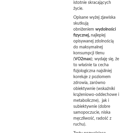
istotnie skracających
życie.
Opisane wyżej zjawiska
skutkują
obniżeniem
wydolności
fizycznej,
najlepiej
opisywanej zdolnością
do maksymalnej
konsumpcji tlenu
(
VO2max
); wydaję się, że
to właśnie ta cecha
fizjologiczna najsilniej
koreluje z poziomem
zdrowia, zarówno
obiektywnie (wskaźniki
krążeniowo-oddechowe i
metaboliczne), jak i
subiektywnie (dobre
samopoczucie, niska
męczliwość, radość z
ruchu).