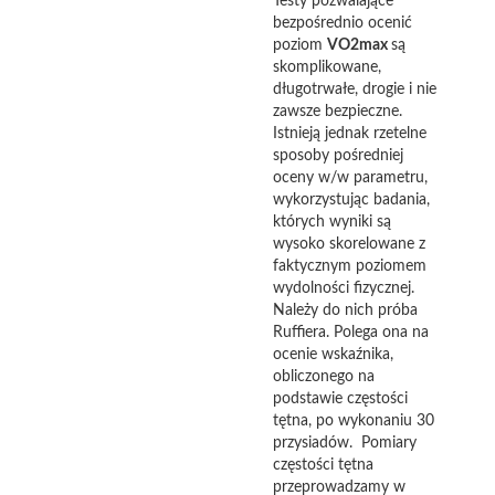
Testy pozwalające
bezpośrednio ocenić
poziom
VO2max
są
skomplikowane,
długotrwałe, drogie i nie
zawsze bezpieczne.
Istnieją jednak rzetelne
sposoby pośredniej
oceny w/w parametru,
wykorzystując badania,
których wyniki są
wysoko skorelowane z
faktycznym poziomem
wydolności fizycznej.
Należy do nich próba
Ruffiera. Polega ona na
ocenie wskaźnika,
obliczonego na
podstawie częstości
tętna, po wykonaniu 30
przysiadów. Pomiary
częstości tętna
przeprowadzamy w