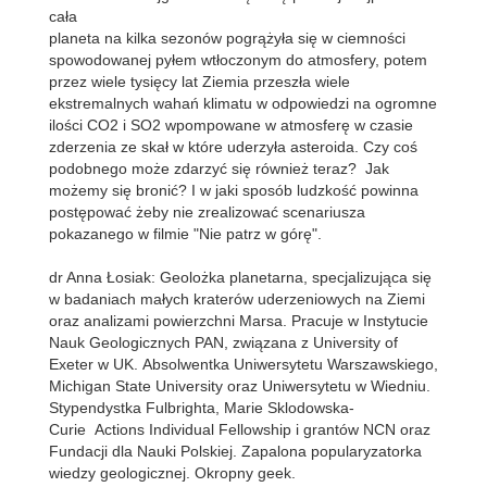
cała
planeta na kilka sezonów pogrążyła się w ciemności
spowodowanej pyłem wtłoczonym do atmosfery, potem
przez wiele tysięcy lat Ziemia przeszła wiele
ekstremalnych wahań klimatu w odpowiedzi na ogromne
ilości CO2 i SO2 wpompowane w atmosferę w czasie
zderzenia ze skał w które uderzyła asteroida. Czy coś
podobnego może zdarzyć się również teraz? Jak
możemy się bronić? I w jaki sposób ludzkość powinna
postępować żeby nie zrealizować scenariusza
pokazanego w filmie "Nie patrz w górę".
dr Anna Łosiak: Geolożka planetarna, specjalizująca się
w badaniach małych kraterów uderzeniowych na Ziemi
oraz analizami powierzchni Marsa. Pracuje w Instytucie
Nauk Geologicznych PAN, związana z University of
Exeter w UK. Absolwentka Uniwersytetu Warszawskiego,
Michigan State University oraz Uniwersytetu w Wiedniu.
Stypendystka Fulbrighta, Marie Sklodowska-
Curie Actions Individual Fellowship i grantów NCN oraz
Fundacji dla Nauki Polskiej. Zapalona popularyzatorka
wiedzy geologicznej. Okropny geek.