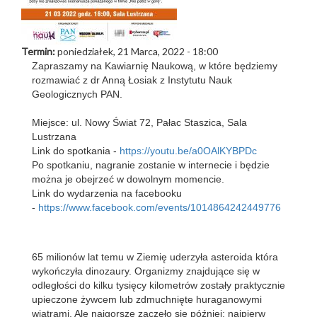
Termin:
poniedziałek, 21 Marca, 2022 - 18:00
Zapraszamy na Kawiarnię Naukową, w które będziemy
rozmawiać z dr Anną Łosiak z Instytutu Nauk
Geologicznych PAN.
Miejsce: ul. Nowy Świat 72, Pałac Staszica, Sala
Lustrzana
Link do spotkania -
https://youtu.be/
a0OAlKYBPDc
Po spotkaniu, nagranie zostanie w internecie i będzie
można je obejrzeć w dowolnym momencie.
Link do wydarzenia na facebooku
-
https://www.facebook.com/
events/1014864242449776
65 milionów lat temu w Ziemię uderzyła asteroida która
wykończyła dinozaury. Organizmy znajdujące się w
odległości do kilku tysięcy kilometrów zostały praktycznie
upieczone żywcem lub zdmuchnięte huraganowymi
wiatrami. Ale najgorsze zaczęło się później: najpierw