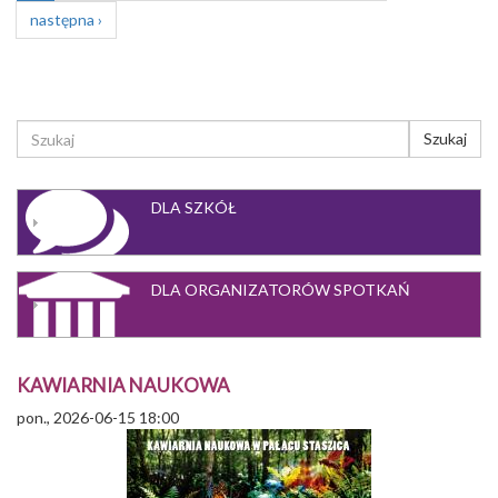
następna ›
FORMULARZ
Szukaj
WYSZUKIWANIA
Szukaj
DLA SZKÓŁ
DLA ORGANIZATORÓW SPOTKAŃ
KAWIARNIA NAUKOWA
pon., 2026-06-15 18:00