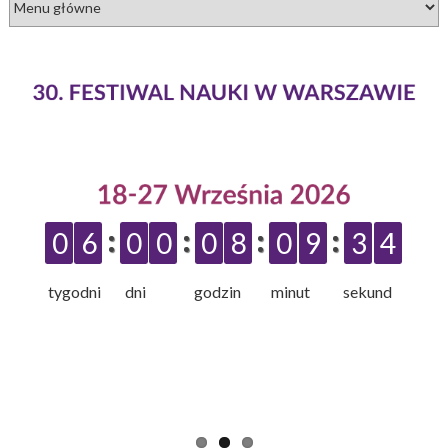
0
6
0
0
0
8
0
9
3
4
tygodni dni godzin minut sekund