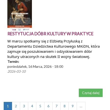
RESTYTUCJA DÓBR KULTURY W PRAKTYCE
W marcu spotkamy się z Elżbietą Przyłuską z
Departamentu Dziedzictwa Kulturowego MKiDN, która
zajmuje się poszukiwaniem i odzyskiwaniem dóbr
kultury utraconych na skutek II wojny światowej.
Termin:
poniedziałek, 16 Marca, 2026 - 18:00
2026-03-10
Czytaj dalej
1
2
3
4
5
6
7
8
9
…