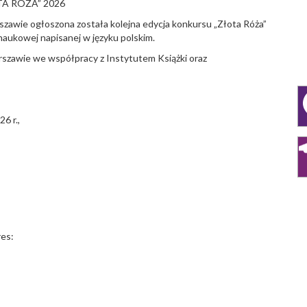
A RÓŻA” 2026
zawie ogłoszona została kolejna edycja konkursu „Złota Róża”
naukowej napisanej w języku polskim.
rszawie we współpracy z Instytutem Książki oraz
6 r.,
res: