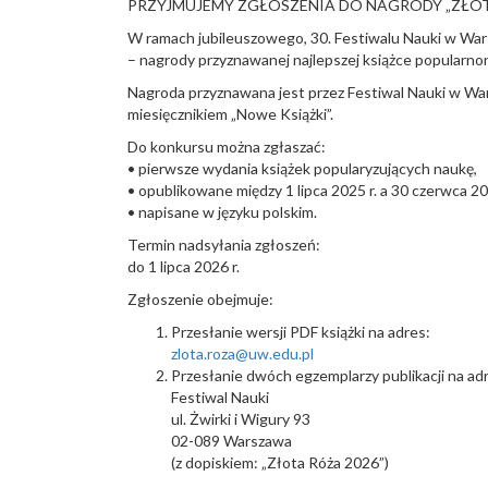
PRZYJMUJEMY ZGŁOSZENIA DO NAGRODY „ZŁOT
W ramach jubileuszowego, 30. Festiwalu Nauki w Wars
– nagrody przyznawanej najlepszej książce popularno
Nagroda przyznawana jest przez Festiwal Nauki w Wa
miesięcznikiem „Nowe Książki”.
Do konkursu można zgłaszać:
• pierwsze wydania książek popularyzujących naukę,
• opublikowane między 1 lipca 2025 r. a 30 czerwca 202
• napisane w języku polskim.
Termin nadsyłania zgłoszeń:
do 1 lipca 2026 r.
Zgłoszenie obejmuje:
Przesłanie wersji PDF książki na adres:
zlota.roza@uw.edu.pl
Przesłanie dwóch egzemplarzy publikacji na ad
Festiwal Nauki
ul. Żwirki i Wigury 93
02-089 Warszawa
(z dopiskiem: „Złota Róża 2026”)