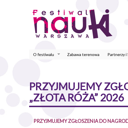
Przejdź
do
treści
O festiwalu
Zabawa terenowa
Partnerzy i
PRZYJMUJEMY ZGŁ
„ZŁOTA RÓŻA” 2026
PRZYJMUJEMY ZGŁOSZENIA DO NAGRODY