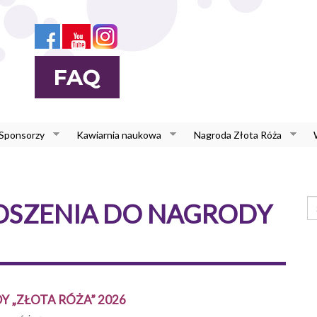
 Sponsorzy
Kawiarnia naukowa
Nagroda Złota Róża
F
OSZENIA DO NAGRODY
W
Sz
 „ZŁOTA RÓŻA” 2026