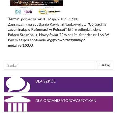
Termin:
poniedziałek, 15 Maja, 2017 - 19:00
Zapraszamy na spotkanie Kawiarni Naukowej pt.
"Co tracimy
zapominając o Reformacji w Polsce?
"
, które odbędzie się w
Pałacu Staszica, ul. Nowy Świat 72 w sali im. Staszica nr 166.
W
tym miesiącu spotkanie
wyjątkowo zaczynamy o
19:00
godzinie
.
FORMULARZ
Szukaj
WYSZUKIWANIA
Szukaj
DLA SZKÓŁ
DLA ORGANIZATORÓW SPOTKAŃ