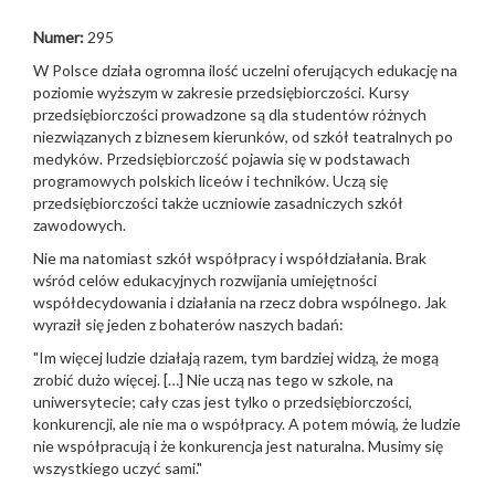
Numer:
295
W Polsce działa ogromna ilość uczelni oferujących edukację na
poziomie wyższym w zakresie przedsiębiorczości. Kursy
przedsiębiorczości prowadzone są dla studentów różnych
niezwiązanych z biznesem kierunków, od szkół teatralnych po
medyków. Przedsiębiorczość pojawia się w podstawach
programowych polskich liceów i techników. Uczą się
przedsiębiorczości także uczniowie zasadniczych szkół
zawodowych.
Nie ma natomiast szkół współpracy i współdziałania. Brak
wśród celów edukacyjnych rozwijania umiejętności
współdecydowania i działania na rzecz dobra wspólnego. Jak
wyraził się jeden z bohaterów naszych badań:
"Im więcej ludzie działają razem, tym bardziej widzą, że mogą
zrobić dużo więcej. […] Nie uczą nas tego w szkole, na
uniwersytecie; cały czas jest tylko o przedsiębiorczości,
konkurencji, ale nie ma o współpracy. A potem mówią, że ludzie
nie współpracują i że konkurencja jest naturalna. Musimy się
wszystkiego uczyć sami."