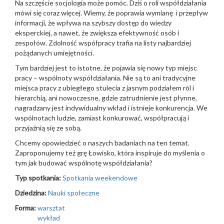
Na szczęście socjologia może pomóc. Dziś o roli współdziałania
mówi się coraz więcej. Wiemy, że poprawia wymianę i przepływ
informacji, że wpływa na szybszy dostęp do wiedzy
eksperckiej, a nawet, że zwiększa efektywność osób i
zespołów. Zdolność współpracy trafia na listy najbardziej
pożądanych umiejętności.
Tym bardziej jest to istotne, że pojawia się nowy typ miejsc
pracy – wspólnoty współdziałania. Nie są to ani tradycyjne
miejsca pracy z ubiegłego stulecia z jasnym podziałem ról i
hierarchią, ani nowoczesne, gdzie zatrudnienie jest płynne,
nagradzany jest indywidualny wkład i istnieje konkurencja. We
wspólnotach ludzie, zamiast konkurować, współpracują i
przyjaźnią się ze sobą.
Chcemy opowiedzieć o naszych badaniach na ten temat.
Zaproponujemy też grę Łowisko, która inspiruje do myślenia o
tym jak budować wspólnotę współdziałania?
Typ spotkania:
Spotkania weekendowe
Dziedzina:
Nauki społeczne
Forma:
warsztat
wykład