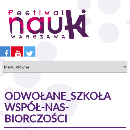
Przejdź
do
treści
ODWOŁANE_SZKOŁA
WSPÓŁ-NAS-
BIORCZOŚCI