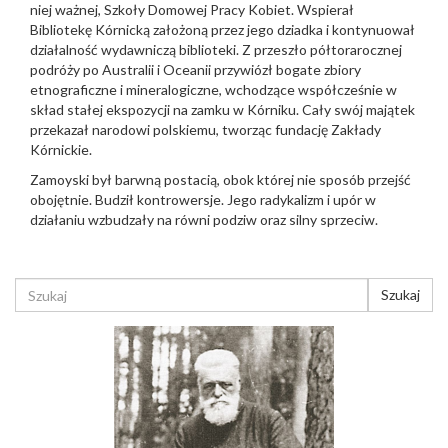
niej ważnej, Szkoły Domowej Pracy Kobiet. Wspierał
Bibliotekę Kórnicką założoną przez jego dziadka i kontynuował
działalność wydawniczą biblioteki. Z przeszło półtorarocznej
podróży po Australii i Oceanii przywiózł bogate zbiory
etnograficzne i mineralogiczne, wchodzące współcześnie w
skład stałej ekspozycji na zamku w Kórniku. Cały swój majątek
przekazał narodowi polskiemu, tworząc fundację Zakłady
Kórnickie.
Zamoyski był barwną postacią, obok której nie sposób przejść
obojętnie. Budził kontrowersje. Jego radykalizm i upór w
działaniu wzbudzały na równi podziw oraz silny sprzeciw.
FORMULARZ
Szukaj
WYSZUKIWANIA
Szukaj