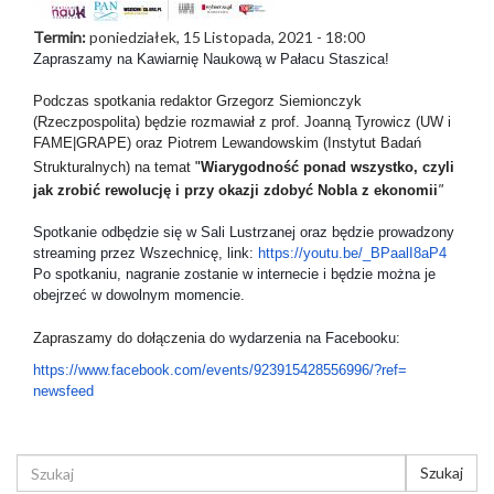
Termin:
poniedziałek, 15 Listopada, 2021 - 18:00
Zapraszamy na Kawiarnię Naukową w Pałacu Staszica!
Podczas spotkania redaktor Grzegorz Siemionczyk
(Rzeczpospolita) będzie rozmawiał z prof. Joanną Tyrowicz (UW i
FAME|GRAPE) oraz Piotrem Lewandowskim (Instytut Badań
Strukturalnych) na temat
"
Wiarygodność ponad wszystko, czyli
jak zrobić rewolucję i przy okazji zdobyć Nobla z ekonomii
"
Spotkanie odbędzie się w Sali Lustrzanej oraz będzie prowadzony 
streaming przez Wszechnicę, link: 
https://youtu.be/_BPaalI8aP4
Po spotkaniu, nagranie zostanie w internecie i będzie można je 
obejrzeć w dowolnym momencie.
Zapraszamy do dołączenia do
 wydarzenia na Facebooku: 
https://www.facebook.com/
events/923915428556996/?ref=
newsfeed
FORMULARZ
Szukaj
WYSZUKIWANIA