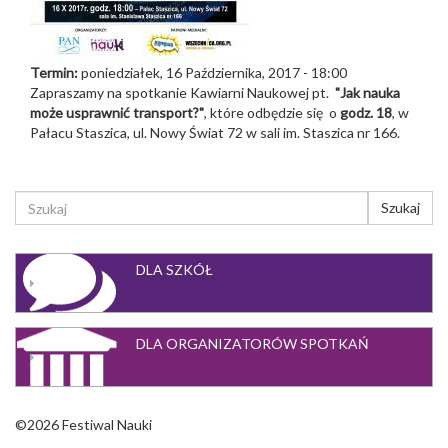
Termin:
poniedziałek, 16 Października, 2017 - 18:00
Zapraszamy na spotkanie Kawiarni Naukowej pt.
"Jak nauka
może usprawnić transport?
"
, które odbędzie się o
godz. 18
, w
Pałacu Staszica, ul. Nowy Świat 72 w sali im. Staszica nr 166.
FORMULARZ
Szukaj
WYSZUKIWANIA
Szukaj
DLA SZKÓŁ
DLA ORGANIZATORÓW SPOTKAŃ
©2026 Festiwal Nauki