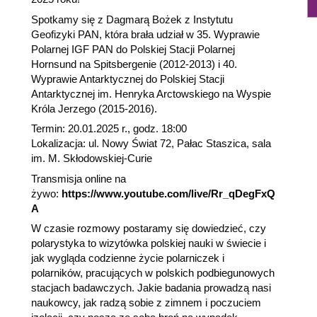
Spotkamy się z Dagmarą Bożek z Instytutu
Geofizyki PAN, która brała udział w 35. Wyprawie
Polarnej IGF PAN do Polskiej Stacji Polarnej
Hornsund na Spitsbergenie (2012-2013) i 40.
Wyprawie Antarktycznej do Polskiej Stacji
Antarktycznej im. Henryka Arctowskiego na Wyspie
Króla Jerzego (2015-2016).
Termin: 20.01.2025 r., godz. 18:00
Lokalizacja: ul. Nowy Świat 72, Pałac Staszica, sala
im. M. Skłodowskiej-Curie
Transmisja online na
żywo:
https://www.youtube.com/live/Rr_qDegFxQ
A
W czasie rozmowy postaramy się dowiedzieć, czy
polarystyka to wizytówka polskiej nauki w świecie i
jak wygląda codzienne życie polarniczek i
polarników, pracujących w polskich podbiegunowych
stacjach badawczych. Jakie badania prowadzą nasi
naukowcy, jak radzą sobie z zimnem i poczuciem