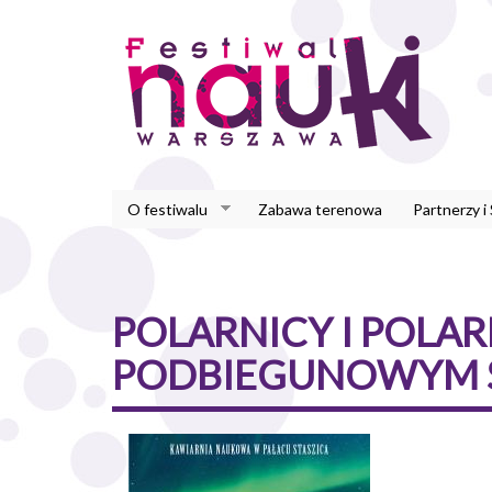
Przejdź
do
treści
O festiwalu
Zabawa terenowa
Partnerzy i
POLARNICY I POLAR
PODBIEGUNOWYM 