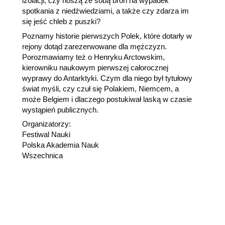
izolacji, czy noszą ze sobą broń na wypadek
spotkania z niedźwiedziami, a także czy zdarza im
się jeść chleb z puszki?
Poznamy historie pierwszych Polek, które dotarły w
rejony dotąd zarezerwowane dla mężczyzn.
Porozmawiamy też o Henryku Arctowskim,
kierowniku naukowym pierwszej całorocznej
wyprawy do Antarktyki. Czym dla niego był tytułowy
świat myśli, czy czuł się Polakiem, Niemcem, a
może Belgiem i dlaczego postukiwał laską w czasie
wystąpień publicznych.
Organizatorzy:
Festiwal Nauki
Polska Akademia Nauk
Wszechnica