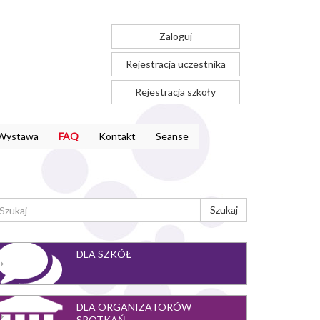
Zaloguj
Rejestracja uczestnika
Rejestracja szkoły
Wystawa
FAQ
Kontakt
Seanse
ORMULARZ
Szukaj
YSZUKIWANIA
ukaj
DLA SZKÓŁ
DLA ORGANIZATORÓW
SPOTKAŃ