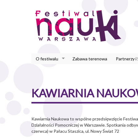
Przejdź
do
treści
O festiwalu
Zabawa terenowa
Partnerzy i
KAWIARNIA NAUK
Kawiarnia Naukowa to wspólne przedsięwzięcie Festiwa
Działalności Pomocniczej w Warszawie. Spotkania odbywa
czerwca) w Pałacu Staszica, ul. Nowy Świat 72