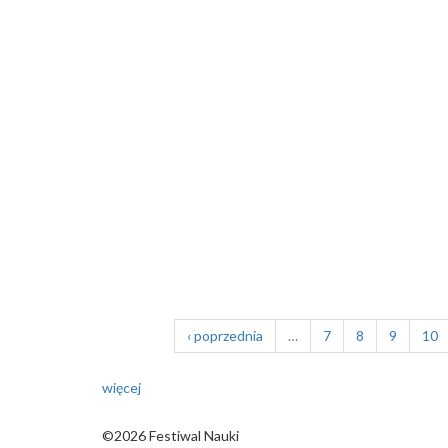
‹ poprzednia
…
7
8
9
10
więcej
©2026 Festiwal Nauki