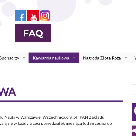
 Sponsorzy
Kawiarnia naukowa
Nagroda Złota Róża
F
OWA
W
Sz
lu Nauki w Warszawie, Wszechnica.org.pl i PAN Zakładu
ją się w każdy trzeci poniedziałek miesiąca (od września do