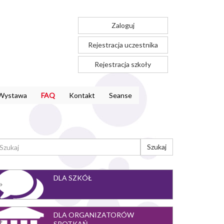
Zaloguj
Rejestracja uczestnika
Rejestracja szkoły
Wystawa
FAQ
Kontakt
Seanse
ORMULARZ
Szukaj
YSZUKIWANIA
ukaj
DLA SZKÓŁ
DLA ORGANIZATORÓW
SPOTKAŃ