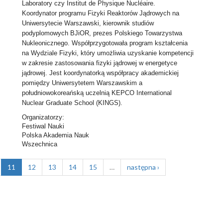
Laboratory czy Institut de Physique Nucléaire.
Koordynator programu Fizyki Reaktorów Jądrowych na
Uniwersytecie Warszawski, kierownik studiów
podyplomowych BJiOR, prezes Polskiego Towarzystwa
Nukleonicznego. Współprzygotowała program kształcenia
na Wydziale Fizyki, który umożliwia uzyskanie kompetencji
w zakresie zastosowania fizyki jądrowej w energetyce
jądrowej. Jest koordynatorką współpracy akademickiej
pomiędzy Uniwersytetem Warszawskim a
południowokoreańską uczelnią KEPCO International
Nuclear Graduate School (KINGS).
Organizatorzy:
Festiwal Nauki
Polska Akademia Nauk
Wszechnica
11
12
13
14
15
…
następna ›