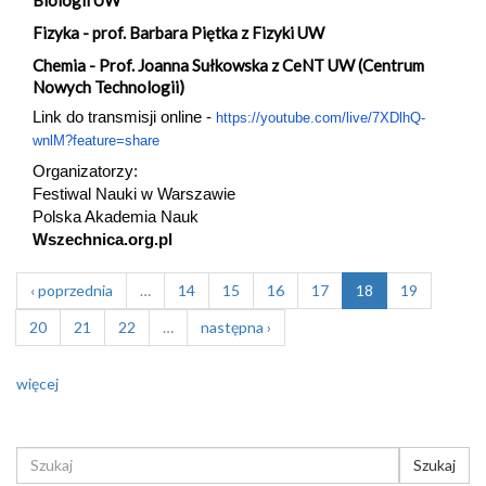
Fizyka - prof. Barbara Piętka z Fizyki UW
Chemia - Prof. Joanna Sułkowska z CeNT UW (Centrum
Nowych Technologii)
Link do transmisji online -
https://youtube.com/live/
7XDlhQ-
wnlM?feature=share
Organizatorzy:
Festiwal Nauki w Warszawie
Polska Akademia Nauk
Wszechnica.org.pl
‹ poprzednia
…
14
15
16
17
18
19
20
21
22
…
następna ›
więcej
FORMULARZ
Szukaj
WYSZUKIWANIA