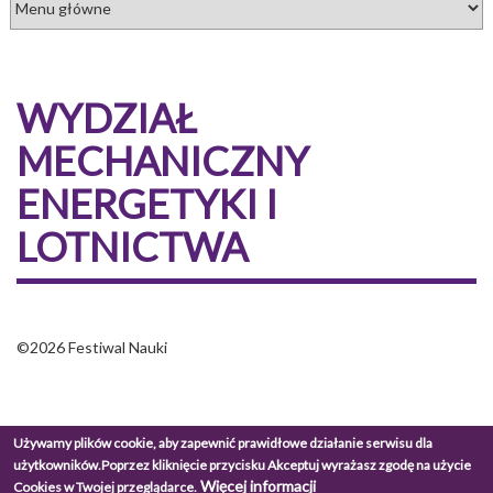
WYDZIAŁ
MECHANICZNY
ENERGETYKI I
LOTNICTWA
©2026 Festiwal Nauki
Używamy plików cookie, aby zapewnić prawidłowe działanie serwisu dla
użytkowników.
Poprzez kliknięcie przycisku Akceptuj wyrażasz zgodę na użycie
Więcej informacji
Cookies w Twojej przeglądarce.