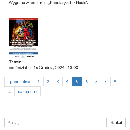
Wygrana w konkursie „Popularyzator Nauki”.
Termin:
poniedziałek, 16 Grudnia, 2024 - 18:00
‹ poprzednia
1
2
3
4
5
6
7
8
9
…
następna ›
FORMULARZ
Szukaj
WYSZUKIWANIA