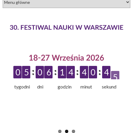
0
5
0
6
1
4
4
0
4
4
tygodni dni godzin minut sekund