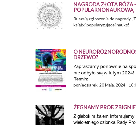
NAGRODA ZŁOTA RÓŻA -
POPULARNONAUKOWĄ
Ruszają zgłoszenia do nagrody „Zł
książki popularyzującej naukę!
O NEURORÓŻNORODNOŚC
DRZEWO?
Zapraszamy ponownie na spot
nie odbyło się w lutym 2024!
Termin:
poniedziałek, 20 Maja, 2024 - 18:
ŻEGNAMY PROF. ZBIGNI
Z głębokim żalem informujemy o
wieloletniego członka Rady Pr