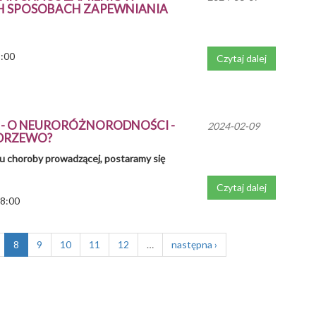
H SPOSOBACH ZAPEWNIANIA
8:00
Czytaj dalej
- O NEURORÓŻNORODNOŚCI -
2024-02-09
 DRZEWO?
horoby prowadzącej, postaramy się
Czytaj dalej
18:00
8
9
10
11
12
…
następna ›