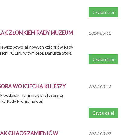
Czytaj dalej
LA CZŁONKIEM RADY MUZEUM
2024-03-12
nkiewicz powołał nowych członków Rady
ich POLIN, w tym prof. Dariusza Stolę,
Czytaj dalej
SORA WOJCIECHA KULESZY
2024-03-12
P podpisał nominację profesorską
onka Rady Programowej.
Czytaj dalej
AK CHAOS ZAMIENIĆ W
2024-03-07