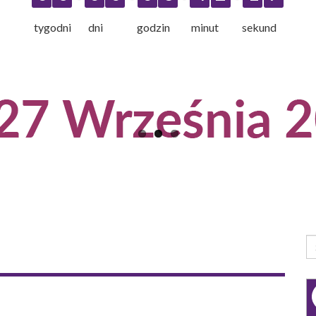
tygodni dni godzin minut sekund
F
W
Sz