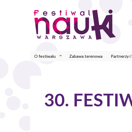
Przejdź
do
treści
O festiwalu
Zabawa terenowa
Partnerzy i