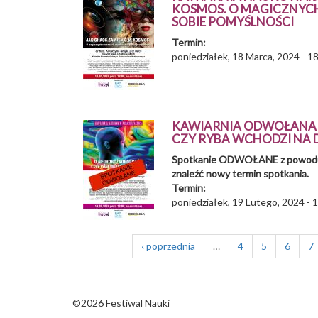
KOSMOS. O MAGICZNYC
SOBIE POMYŚLNOŚCI
Termin:
poniedziałek, 18 Marca, 2024 - 1
KAWIARNIA ODWOŁANA 
CZY RYBA WCHODZI NA
Spotkanie ODWOŁANE z powodu c
znaleźć nowy termin spotkania.
Termin:
poniedziałek, 19 Lutego, 2024 - 
‹ poprzednia
…
4
5
6
7
©2026 Festiwal Nauki