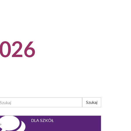
ORMULARZ
Szukaj
YSZUKIWANIA
ukaj
DLA SZKÓŁ