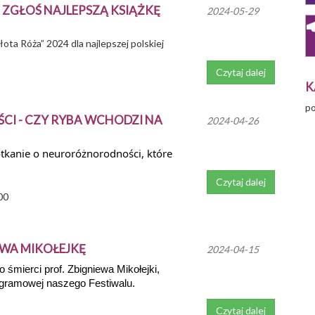
 ZGŁOŚ NAJLEPSZĄ KSIĄŻKĘ
2024-05-29
ota Róża” 2024 dla najlepszej polskiej
Czytaj dalej
K
po
I - CZY RYBA WCHODZI NA
2024-04-26
kanie o neuroróżnorodności, które
Czytaj dalej
00
EWA MIKOŁEJKĘ
2024-04-15
 śmierci prof. Zbigniewa Mikołejki,
ogramowej naszego Festiwalu.
Czytaj dalej