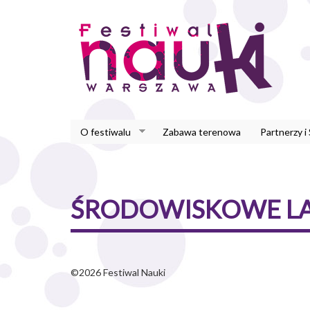
Przejdź
do
treści
O festiwalu
Zabawa terenowa
Partnerzy i
ŚRODOWISKOWE LA
©2026 Festiwal Nauki