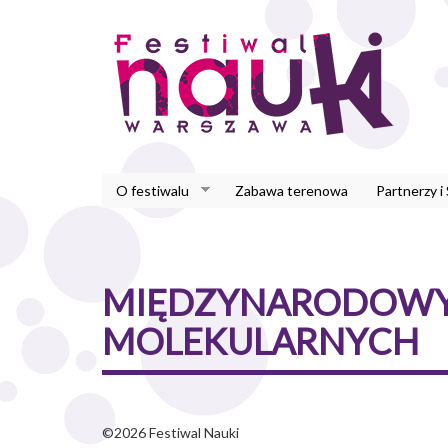
Przejdź
do
treści
O festiwalu
Zabawa terenowa
Partnerzy i
MIĘDZYNARODOWY 
MOLEKULARNYCH
©2026 Festiwal Nauki