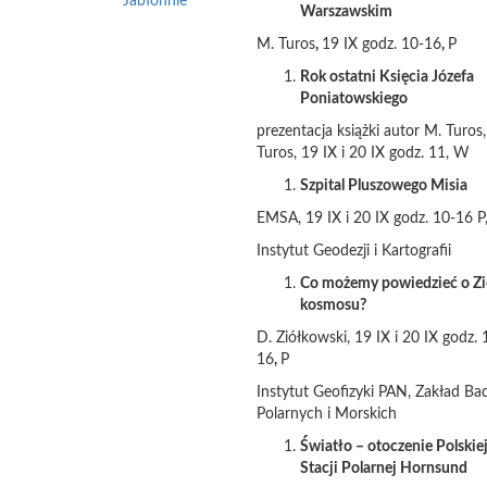
Jabłonnie
Warszawskim
M. Turos
,
19 IX godz. 10-16
,
P
Rok ostatni Księcia Józefa
Poniatowskiego
prezentacja książki autor M. Turos
Turos, 19 IX i 20 IX godz. 11, W
Szpital Pluszowego Misia
EMSA, 19 IX i 20 IX godz. 10-16 
Instytut Geodezji i Kartografii
Co możemy powiedzieć o Zi
kosmosu?
D. Ziółkowski, 19 IX i 20 IX godz. 
16
,
P
Instytut Geofizyki PAN, Zakład Ba
Polarnych i Morskich
Światło – otoczenie Polskie
Stacji Polarnej Hornsund