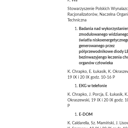
P, Wa
Stowarzyszenie Polskich Wynalazc
Racjonalizatorów, Naczelna Organi
Techniczna
Badania nad wykorzystani
zmodulowanego widzianeg
światła niskoenergetyczneg
generowanego przez
półprzewodnikowe diody L
bezinwazyjengo leczenia ch
organów człowieka
K. Chrapko, E. Łukasik, K. Okrasze
19 IX i 20 IX godz. 10-16 P
EKG w telefonie
K. Chrapko, J. Porcja, E. Łukasik, K.
Okraszewski, 19 IX i 20 IX godz. 
P
E-DOM
K. Caldarella, Sz. Mamiński, J. Liso