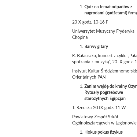
Quiz na temat odpadów z
nagrodami (gadżetami) firm
20 X godz. 10-16 P
Uniwersytet Muzyczny Fryderyka
Chopina
Barwy gitary
R. Bałauszko, koncert z cyklu „Pa
spotkania z muzyką”, 20 IX godz. 
Instytut Kultur Śródziemnomorskic
Orientalnych PAN
Zanim wejdę do krainy Ozyr
Rytuały pogrzebowe
starożytnych Egipcjan
T. Rzeuska 20 IX godz. 11 W
Powiatowy Zespół Szkół
Ogólnokształcących w Legionowie
Hokus pokus fizykus