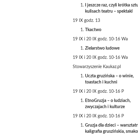
I jeszcze raz, czyli krótka szt
kulisach teatru – spektakl
19 IX godz. 13
Tkactwo
19 IX i 20 IX godz. 10-16 Wa
Zielarstwo ludowe
19 IX i 20 IX godz. 10-16 Wa
Stowarzyszenie Kaukaz.pl
Uczta gruzińska – o winie,
toastach i kuchni
19 IX i 20 IX godz. 10-16 P
EtnoGruzja – o ludziach,
zwyczajach i kulturze
19 IX i 20 IX godz. 10-16 P
Gruzja dla dzieci – warsztatr
kaligrafia gruszińskia, smako
…..,