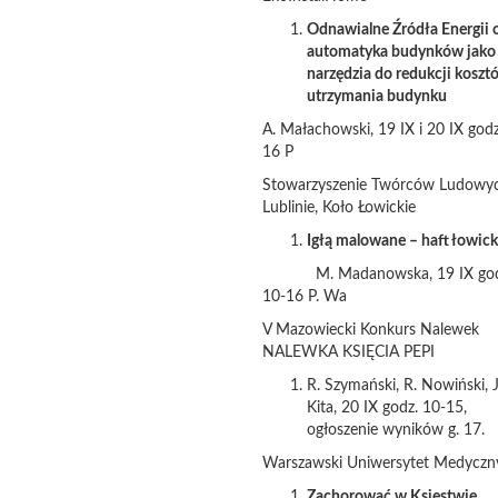
Odnawialne Źródła Energii 
automatyka budynków jako
narzędzia do redukcji koszt
utrzymania budynku
A. Małachowski, 19 IX i 20 IX godz
16 P
Stowarzyszenie Twórców Ludowy
Lublinie, Koło Łowickie
Igłą malowane – haft łowick
M. Madanowska, 19 IX god
10-16 P. Wa
V Mazowiecki Konkurs Nalewek
NALEWKA KSIĘCIA PEPI
R. Szymański, R. Nowiński, J
Kita, 20 IX godz. 10-15,
ogłoszenie wyników g. 17.
Warszawski Uniwersytet Medyczn
Zachorować w Księstwie