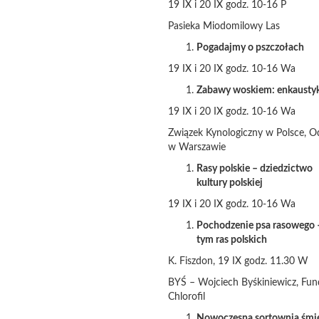
19 IX i 20 IX godz. 10-16 P
Pasieka Miodomilowy Las
Pogadajmy o pszczołach
19 IX i 20 IX godz. 10-16 Wa
Zabawy woskiem: enkausty
19 IX i 20 IX godz. 10-16 Wa
Związek Kynologiczny w Polsce, O
w Warszawie
Rasy polskie – dziedzictwo
kultury polskiej
19 IX i 20 IX godz. 10-16 Wa
Pochodzenie psa rasowego 
tym ras polskich
K. Fiszdon, 19 IX godz. 11.30 W
BYŚ – Wojciech Byśkiniewicz, Fun
Chlorofil
Nowoczesna sortownia śmi