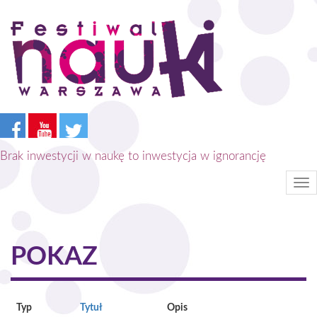
Przejdź
do
treści
Brak inwestycji w naukę to inwestycja w ignorancję
Tog
nav
POKAZ
Typ
Tytuł
Opis