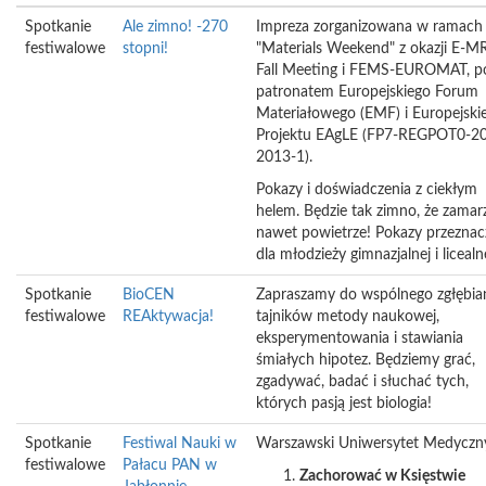
Spotkanie
Ale zimno! -270
Impreza zorganizowana w ramach
festiwalowe
stopni!
"Materials Weekend" z okazji E-M
Fall Meeting i FEMS-EUROMAT, p
patronatem Europejskiego Forum
Materiałowego (EMF) i Europejski
Projektu EAgLE (FP7-REGPOT0-2
2013-1).
Pokazy i doświadczenia z ciekłym
helem. Będzie tak zimno, że zamar
nawet powietrze! Pokazy przezna
dla młodzieży gimnazjalnej i licealne
Spotkanie
BioCEN
Zapraszamy do wspólnego zgłębia
festiwalowe
REAktywacja!
tajników metody naukowej,
eksperymentowania i stawiania
śmiałych hipotez. Będziemy grać,
zgadywać, badać i słuchać tych,
których pasją jest biologia!
Spotkanie
Festiwal Nauki w
Warszawski Uniwersytet Medyczn
festiwalowe
Pałacu PAN w
Zachorować w Księstwie