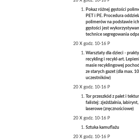
20 X godz. 10-16 P
Pokaz różnej gęstości poli
PET i PE. Procedura oddziel
polimerów na podstawie ic
gęstości jest wykorzystywa
technice segregowania od
20 X godz. 10-16 P
Warsztaty dla dzieci - prakt
recykling i recykl-art. Lepie
masie recyklingowej pochod
ze starych gazet (dla max. 1
uczestników)
20 X godz. 10-16 P
Tor przeszkód z palet i tektu
falistej: zjeżdżalnia, labirynt
laserowe (zręcznościowe)
20 X godz. 10-16 P
Sztuka kamuflażu
20 X godz. 10-16 P