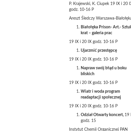
P. Krajewski, K. Ciupek 19 IX i 20 
godz. 10-16 P
Areszt Śledczy Warszawa-Białołęk
Białołęka Prison- Art.- Sztu
krat – galeria prac
19 IX i 20 IX godz. 10-16 P
Ujarzmić przestępcę
19 IX i 20 IX godz. 10-16 P
Napraw swój błąd u boku
bliskich
19 IX i 20 IX godz. 10-16 P
Wiatr i woda program
readaptacji społecznej
19 IX i 20 IX godz. 10-16 P
Odział Otwarty koncert,
19 
godz. 15
Instytut Chemii Organicznej PAN