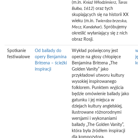
(m.in.
Kniaź Włodzimierz, Taras
Bulba, 1612
) oraz tych
skupiających się na historii XX
wieku (m.in.
Twierdza brzeska,
Mecz, Kandahar
). Spróbujemy
określić wyłaniający się z nich
obraz Rosji.
Spotkanie
Od ballady do
Wykład poświęcony jest
w
festiwalowe
opery Benjamina
operze na głosy chłopięce
j
Brittena – ścieżki
Benjamina Brittena „The
k
inspiracji
Golden Vanity” jako
przykładowi utworu kultury
wysokiej inspirowanego
folklorem. Punktem wyjścia
będzie omówienie ballady jako
gatunku i jej miejsca w
dziejach kultury angielskiej,
ilustrowane różnorodnymi
wersjami i wykonaniami
ballady „The Golden Vanity”,
która była źródłem inspiracji
dla kompozytora.