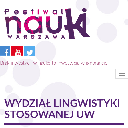
Przejdź
do
treści
Brak inwestycji w naukę to inwestycja w ignorancję
Tog
nav
WYDZIAŁ LINGWISTYKI
STOSOWANEJ UW