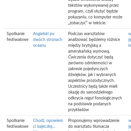
tekstów wykonywanej przez
program, czyli służyć będzie
pokazaniu, co komputer może
„zobaczyć” w tekście.
Spotkanie
Angielski po
Podczas warsztatów
w
festiwalowe
dwóch stronach
analizować będziemy różnice
j
oceanu
między brytyjską a
k
amerykańską wymową.
Ćwiczenia dotyczyć będą
zarówno odmienności w
zakresie pojedynczych
dźwięków, jak i wybranych
aspektów prozodycznych.
Uczestnicy będą także mieli
okazję do samodzielnego
odkrycia reguł fonologicznych
na podstawie podanych
przykładów
Spotkanie
Chodź, opowiem
Proponujemy wprowadzenie
w
festiwalowe
ci bajeczkę…
do warsztatu tłumacza
j