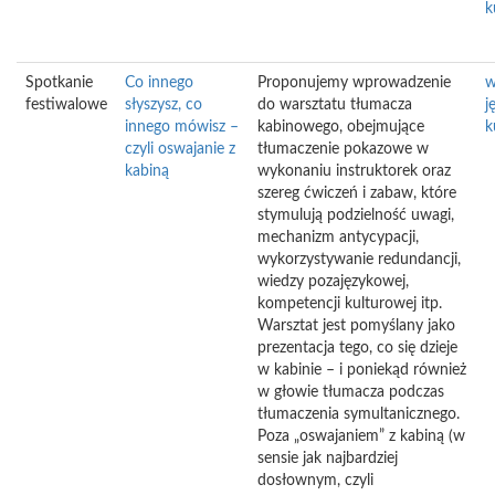
k
Spotkanie
Co innego
Proponujemy wprowadzenie
w
festiwalowe
słyszysz, co
do warsztatu tłumacza
j
innego mówisz –
kabinowego, obejmujące
k
czyli oswajanie z
tłumaczenie pokazowe w
kabiną
wykonaniu instruktorek oraz
szereg ćwiczeń i zabaw, które
stymulują podzielność uwagi,
mechanizm antycypacji,
wykorzystywanie redundancji,
wiedzy pozajęzykowej,
kompetencji kulturowej itp.
Warsztat jest pomyślany jako
prezentacja tego, co się dzieje
w kabinie – i poniekąd również
w głowie tłumacza podczas
tłumaczenia symultanicznego.
Poza „oswajaniem” z kabiną (w
sensie jak najbardziej
dosłownym, czyli