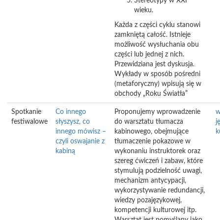
Stereotypy w XXI
wieku.
Każda z części cyklu stanowi
zamkniętą całość. Istnieje
możliwość wysłuchania obu
części lub jednej z nich.
Przewidziana jest dyskusja.
Wykłady w sposób pośredni
(metaforyczny) wpisują się w
obchody „Roku Światła”
Spotkanie
Co innego
Proponujemy wprowadzenie
w
festiwalowe
słyszysz, co
do warsztatu tłumacza
j
innego mówisz –
kabinowego, obejmujące
k
czyli oswajanie z
tłumaczenie pokazowe w
kabiną
wykonaniu instruktorek oraz
szereg ćwiczeń i zabaw, które
stymulują podzielność uwagi,
mechanizm antycypacji,
wykorzystywanie redundancji,
wiedzy pozajęzykowej,
kompetencji kulturowej itp.