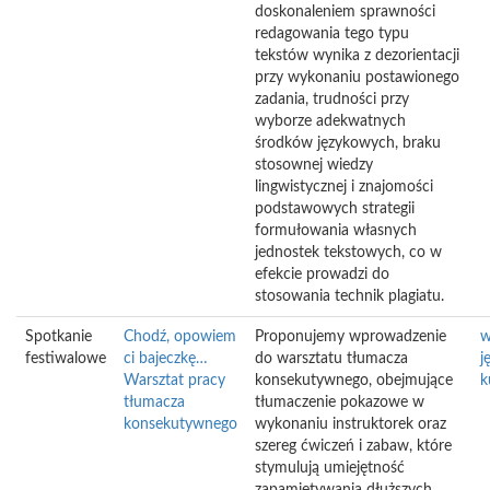
doskonaleniem sprawności
redagowania tego typu
tekstów wynika z dezorientacji
przy wykonaniu postawionego
zadania, trudności przy
wyborze adekwatnych
środków językowych, braku
stosownej wiedzy
lingwistycznej i znajomości
podstawowych strategii
formułowania własnych
jednostek tekstowych, co w
efekcie prowadzi do
stosowania technik plagiatu.
Spotkanie
Chodź, opowiem
Proponujemy wprowadzenie
w
festiwalowe
ci bajeczkę…
do warsztatu tłumacza
j
Warsztat pracy
konsekutywnego, obejmujące
k
tłumacza
tłumaczenie pokazowe w
konsekutywnego
wykonaniu instruktorek oraz
szereg ćwiczeń i zabaw, które
stymulują umiejętność