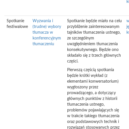
k
Spotkanie
Wyzwania i
Spotkanie będzie miało na celu
w
festiwalowe
(trudne) wybory
przybliżenie zainteresowanym
j
tłumacza w
tajników tłumaczenia ustnego,
k
konferencyjnym
ze szczególnym
tłumaczeniu
uwzględnieniem tłumaczenia
konsekutywnego. Będzie ono
składało się z trzech głównych
części.
Pierwszą częścią spotkania
będzie krótki wykład (z
elementami konwersatorium)
wygłoszony przez
prowadzącego, a dotyczący
głównych punktów z historii
tłumaczenia ustnego,
problemów pojawiających się
w trakcie takiego tłumaczenia
oraz podstawowych technik i
rozwiązań stosowanych przez