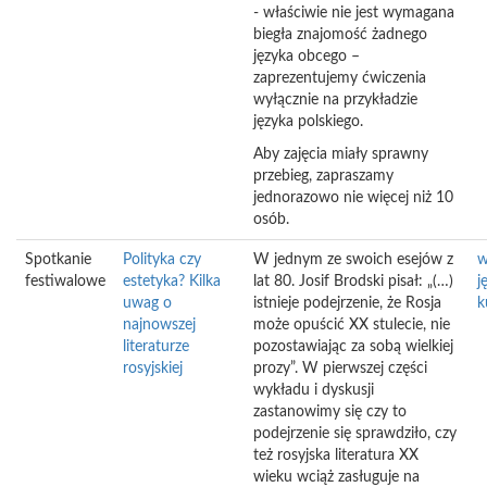
- właściwie nie jest wymagana
biegła znajomość żadnego
języka obcego –
zaprezentujemy ćwiczenia
wyłącznie na przykładzie
języka polskiego.
Aby zajęcia miały sprawny
przebieg, zapraszamy
jednorazowo nie więcej niż 10
osób.
Spotkanie
Polityka czy
W jednym ze swoich esejów z
w
festiwalowe
estetyka? Kilka
lat 80. Josif Brodski pisał: „(…)
j
uwag o
istnieje podejrzenie, że Rosja
k
najnowszej
może opuścić XX stulecie, nie
literaturze
pozostawiając za sobą wielkiej
rosyjskiej
prozy”. W pierwszej części
wykładu i dyskusji
zastanowimy się czy to
podejrzenie się sprawdziło, czy
też rosyjska literatura XX
wieku wciąż zasługuje na