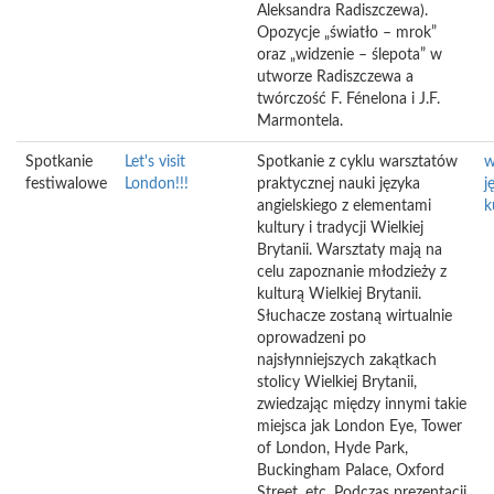
Aleksandra Radiszczewa).
Opozycje „światło – mrok”
oraz „widzenie – ślepota” w
utworze Radiszczewa a
twórczość F. Fénelona i J.F.
Marmontela.
Spotkanie
Let's visit
Spotkanie z cyklu warsztatów
w
festiwalowe
London!!!
praktycznej nauki języka
j
angielskiego z elementami
k
kultury i tradycji Wielkiej
Brytanii. Warsztaty mają na
celu zapoznanie młodzieży z
kulturą Wielkiej Brytanii.
Słuchacze zostaną wirtualnie
oprowadzeni po
najsłynniejszych zakątkach
stolicy Wielkiej Brytanii,
zwiedzając między innymi takie
miejsca jak London Eye, Tower
of London, Hyde Park,
Buckingham Palace, Oxford
Street, etc. Podczas prezentacji