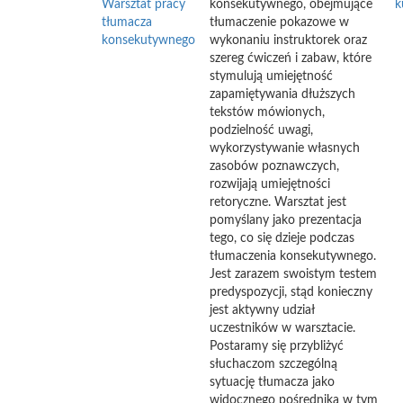
Warsztat pracy
konsekutywnego, obejmujące
k
tłumacza
tłumaczenie pokazowe w
konsekutywnego
wykonaniu instruktorek oraz
szereg ćwiczeń i zabaw, które
stymulują umiejętność
zapamiętywania dłuższych
tekstów mówionych,
podzielność uwagi,
wykorzystywanie własnych
zasobów poznawczych,
rozwijają umiejętności
retoryczne. Warsztat jest
pomyślany jako prezentacja
tego, co się dzieje podczas
tłumaczenia konsekutywnego.
Jest zarazem swoistym testem
predyspozycji, stąd konieczny
jest aktywny udział
uczestników w warsztacie.
Postaramy się przybliżyć
słuchaczom szczególną
sytuację tłumacza jako
widocznego pośrednika w tym