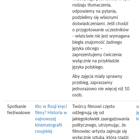
rodzaju tłumaczenia,
odpowiemy na pytania,
podzielimy się własnymi
doświadczeniami. Jeśli chodzi
o przygotowanie uczestników
- właściwie nie jest wymagana
biegła znajomość żadnego
języka obcego –
zaprezentujemy ćwiczenia
wyłącznie na przykładzie
języka polskiego.
Aby zajęcia miały sprawny
przebieg, zapraszamy
jednorazowo nie więcej niż 10
osób.
Spotkanie
Kto w Rosji kręci
Twórcy filmowi często
w
festiwalowe
filmy? Historia w
odżegnują się od
j
najnowszej
jakiegokolwiek zaangażowania
k
kinematografii
politycznego, utrzymując, że
rosyjskiej
filmowiec-artysta zajmuje się
wyłącznie sztuką, która rządzi