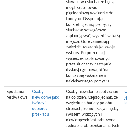
słownictwa słuchacze będą
mogli zaplanować
pięciodniową wycieczkę do
Londynu. Dysponując
konkretną sumą pieniędzy
słuchacze szczegółowo
zaplanują swój wyjazd i wskażą
miejsca, które zamierzają
zwiedzić uzasadniając swoje
wybory. Po prezentacji
wycieczek zaplanowanych
przez słuchaczy następuje
dyskusja grupowa, która
kończy się wskazaniem
najciekawszego pomysłu.
Spotkanie
Osoby
Osoby niewidome spotyka się
w
festiwalowe
niewidome jako
na co dzień. Często jednak, ze
j
twórcy i
względu na bariery po obu
k
odbiorcy
stronach, komunikacja między
przekładu
światem widzących i
niewidzących jest zaburzona.
Jedną z prób przełamania tych