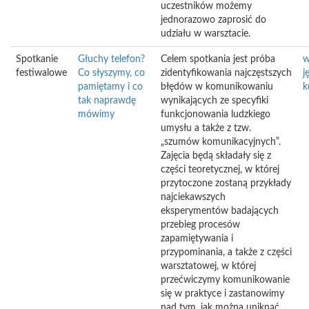
uczestników możemy
jednorazowo zaprosić do
udziału w warsztacie.
Spotkanie
Głuchy telefon?
Celem spotkania jest próba
w
festiwalowe
Co słyszymy, co
zidentyfikowania najczęstszych
j
pamiętamy i co
błędów w komunikowaniu
k
tak naprawdę
wynikających ze specyfiki
mówimy
funkcjonowania ludzkiego
umysłu a także z tzw.
„szumów komunikacyjnych”.
Zajęcia będą składały się z
części teoretycznej, w której
przytoczone zostaną przykłady
najciekawszych
eksperymentów badających
przebieg procesów
zapamiętywania i
przypominania, a także z części
warsztatowej, w której
przećwiczymy komunikowanie
się w praktyce i zastanowimy
nad tym, jak można uniknąć