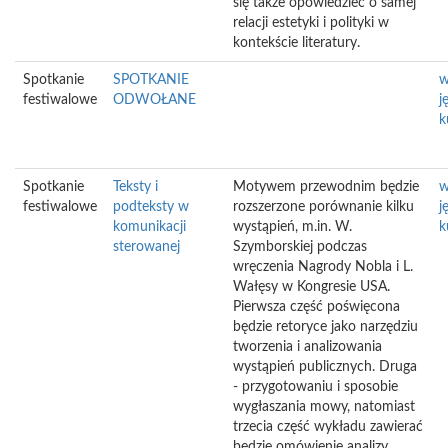
się także opowiedzieć o samej
relacji estetyki i polityki w
kontekście literatury.
Spotkanie
SPOTKANIE
w
festiwalowe
ODWOŁANE
j
k
Spotkanie
Teksty i
Motywem przewodnim będzie
w
festiwalowe
podteksty w
rozszerzone porównanie kilku
j
komunikacji
wystąpień, m.in. W.
k
sterowanej
Szymborskiej podczas
wręczenia Nagrody Nobla i L.
Wałęsy w Kongresie USA.
Pierwsza część poświęcona
będzie retoryce jako narzędziu
tworzenia i analizowania
wystąpień publicznych. Druga
- przygotowaniu i sposobie
wygłaszania mowy, natomiast
trzecia część wykładu zawierać
będzie omówienie analizy