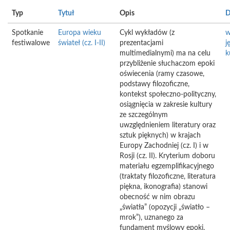
Typ
Tytuł
Opis
D
Spotkanie
Europa wieku
Cykl wykładów (z
w
festiwalowe
świateł (cz. I-II)
prezentacjami
j
multimedialnymi) ma na celu
k
przybliżenie słuchaczom epoki
oświecenia (ramy czasowe,
podstawy filozoficzne,
kontekst społeczno-polityczny,
osiągnięcia w zakresie kultury
ze szczególnym
uwzględnieniem literatury oraz
sztuk pięknych) w krajach
Europy Zachodniej (cz. I) i w
Rosji (cz. II). Kryterium doboru
materiału egzemplifikacyjnego
(traktaty filozoficzne, literatura
piękna, ikonografia) stanowi
obecność w nim obrazu
„światła” (opozycji „światło –
mrok”), uznanego za
fundament myślowy epoki.