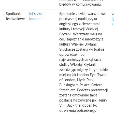
błędów w komunikowaniu.
Spotkanie
Let's visit
Spotkanie z cyklu warsztatów
w
festiwalowe
London!!!
praktycznej nauki języka
j
angielskiego z elementami
k
kultury i tradycji Wielkiej
Brytanii. Warsztaty mają na
celu zapoznanie młodzieży z
kulturą Wielkiej Brytanii.
Słuchacze zostaną wirtualnie
oprowadzeni po
najsłynniejszych zakątkach
stolicy Wielkiej Brytanii,
zwiedzając między innymi takie
miejsca jak London Eye, Tower
of London, Hyde Park,
Buckingham Palace, Oxford
Street, etc. Podczas prezentacji
zostaną omówione takie
postacie historyczne jak Henry
VIII i Jack the Ripper. Po
utrwaleniu potrzebnego