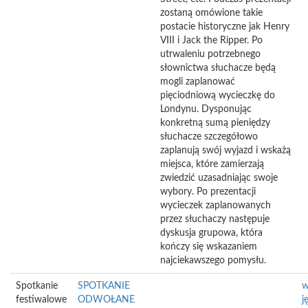
zostaną omówione takie
postacie historyczne jak Henry
VIII i Jack the Ripper. Po
utrwaleniu potrzebnego
słownictwa słuchacze będą
mogli zaplanować
pięciodniową wycieczkę do
Londynu. Dysponując
konkretną sumą pieniędzy
słuchacze szczegółowo
zaplanują swój wyjazd i wskażą
miejsca, które zamierzają
zwiedzić uzasadniając swoje
wybory. Po prezentacji
wycieczek zaplanowanych
przez słuchaczy następuje
dyskusja grupowa, która
kończy się wskazaniem
najciekawszego pomysłu.
Spotkanie
SPOTKANIE
w
festiwalowe
ODWOŁANE
j