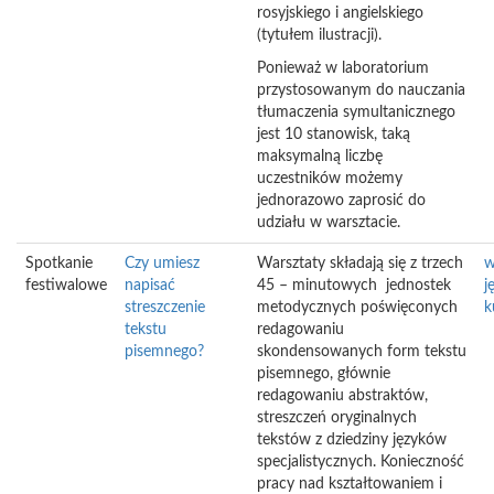
rosyjskiego i angielskiego
(tytułem ilustracji).
Ponieważ w laboratorium
przystosowanym do nauczania
tłumaczenia symultanicznego
jest 10 stanowisk, taką
maksymalną liczbę
uczestników możemy
jednorazowo zaprosić do
udziału w warsztacie.
Spotkanie
Czy umiesz
Warsztaty składają się z trzech
w
festiwalowe
napisać
45 – minutowych jednostek
j
streszczenie
metodycznych poświęconych
k
tekstu
redagowaniu
pisemnego?
skondensowanych form tekstu
pisemnego, głównie
redagowaniu abstraktów,
streszczeń oryginalnych
tekstów z dziedziny języków
specjalistycznych. Konieczność
pracy nad kształtowaniem i