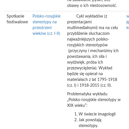
na zadawanie pytań, bez
obawy o ich niestosowność.
Spotkanie
Polsko-rosyjskie
Cykl wykładów (z
w
festiwalowe
stereotypy na
prezentacjami
j
przestrzeni
multimedialnymi) ma na celu
k
wieków (cz. I-II)
przybliżenie słuchaczom
najważniejszych polsko-
rosyjskich stereotypów
(przyczyny i mechanizmy ich
powstawania, ich siła i
wydźwięk, próba ich
przezwyciężenia). Wykład
będzie się opierał na
materiałach z lat 1795-1918
(cz. I) i 1918-2015 (cz. II).
Problematyka wykładu
„Polsko-rosyjskie stereotypy w
XIX wieku”:
W świecie imagologii
Jak powstają
stereotypy.