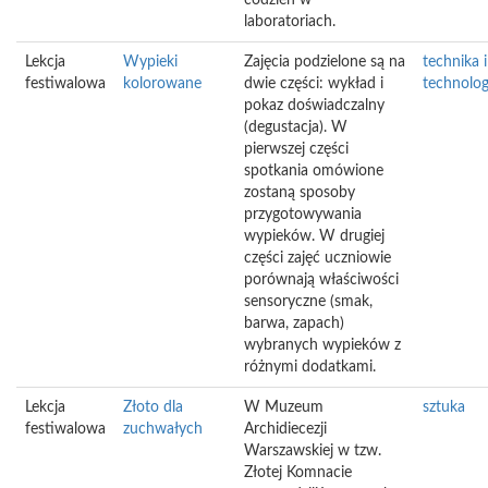
codzień w
laboratoriach.
Lekcja
Wypieki
Zajęcia podzielone są na
technika i
festiwalowa
kolorowane
dwie części: wykład i
technolog
pokaz doświadczalny
(degustacja). W
pierwszej części
spotkania omówione
zostaną sposoby
przygotowywania
wypieków. W drugiej
części zajęć uczniowie
porównają właściwości
sensoryczne (smak,
barwa, zapach)
wybranych wypieków z
różnymi dodatkami.
Lekcja
Złoto dla
W Muzeum
sztuka
festiwalowa
zuchwałych
Archidiecezji
Warszawskiej w tzw.
Złotej Komnacie