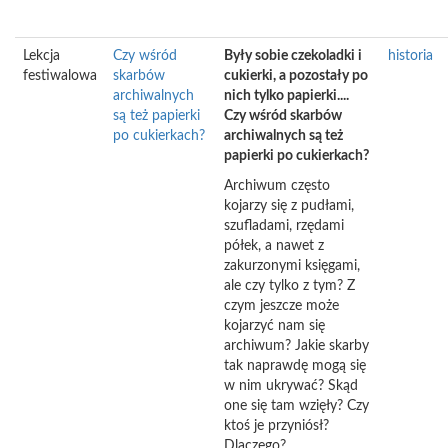
Lekcja
Czy wśród
Były sobie czekoladki i
historia
festiwalowa
skarbów
cukierki, a pozostały po
archiwalnych
nich tylko papierki....
są też papierki
Czy wśród skarbów
po cukierkach?
archiwalnych są też
papierki po cukierkach?
Archiwum często
kojarzy się z pudłami,
szufladami, rzędami
półek, a nawet z
zakurzonymi księgami,
ale czy tylko z tym? Z
czym jeszcze może
kojarzyć nam się
archiwum? Jakie skarby
tak naprawdę mogą się
w nim ukrywać? Skąd
one się tam wzięły? Czy
ktoś je przyniósł?
Dlaczego?