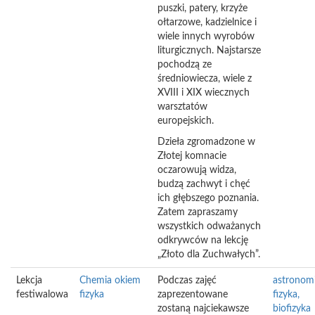
puszki, patery, krzyże
ołtarzowe, kadzielnice i
wiele innych wyrobów
liturgicznych. Najstarsze
pochodzą ze
średniowiecza, wiele z
XVIII i XIX wiecznych
warsztatów
europejskich.
Dzieła zgromadzone w
Złotej komnacie
oczarowują widza,
budzą zachwyt i chęć
ich głębszego poznania.
Zatem zapraszamy
wszystkich odważanych
odkrywców na lekcję
„Złoto dla Zuchwałych”.
Lekcja
Chemia okiem
Podczas zajęć
astronomi
festiwalowa
fizyka
zaprezentowane
fizyka,
zostaną najciekawsze
biofizyka