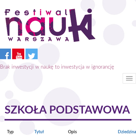
Przejdź
do
treści
Brak inwestycji w naukę to inwestycja w ignorancję
Tog
nav
SZKOŁA PODSTAWOWA
Typ
Tytuł
Opis
Dziedzin