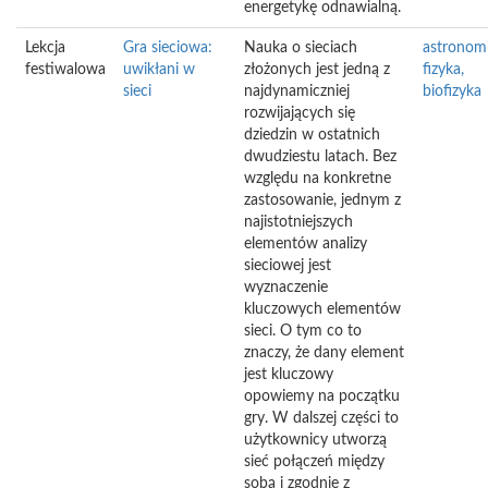
energetykę odnawialną.
Lekcja
Gra sieciowa:
Nauka o sieciach
astronomi
festiwalowa
uwikłani w
złożonych jest jedną z
fizyka,
sieci
najdynamiczniej
biofizyka
rozwijających się
dziedzin w ostatnich
dwudziestu latach. Bez
względu na konkretne
zastosowanie, jednym z
najistotniejszych
elementów analizy
sieciowej jest
wyznaczenie
kluczowych elementów
sieci. O tym co to
znaczy, że dany element
jest kluczowy
opowiemy na początku
gry. W dalszej części to
użytkownicy utworzą
sieć połączeń między
sobą i zgodnie z