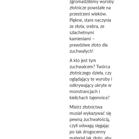
zgromadziliśmy wyroby
złotnicze powstałe na
przestrzeni wieków.
Piękne, stare naczynia
ze złota, srebra, ze
szlachetnymi
kamieniami –
prawdziwe złoto dla
zuchwałych!
A kto jest tym
zuchwalcem? Twórca
złotniczego dzieła, czy
oglądający te wyroby i
odkrywający ukryte w
monstrancjach i
kielichach tajemnice?
Mistrz złotnictwa
musiał wykazywać się
pewną zuchwałością,
czyli odwagą sięgając
po tak drogocenny
materiał jak złoto, aby