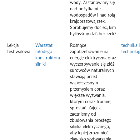
wody. Zastanowimy się
nad pożytkami z
wodospadów i nad rolą
krajobrazową rzek.
Spróbujemy dociec, kim
bylibyśmy dziś bez rzek?
Lekcja
Warsztat
Rosnące
technika i
festiwalowa
młodego
zapotrzebowanie na
technolog
konstruktora -
energię elektryczną oraz
silniki
wyczerpywanie się złóż
surowców naturalnych
stawiają przed
współczesnym
przemysłem coraz
większe wyzwania,
którym coraz trudniej
sprostać. Zajęcia
zaczniemy od
zbudowania prostego
silnika elektrycznego,
aby lepiej zrozumieć
zjawisko wytwarzania