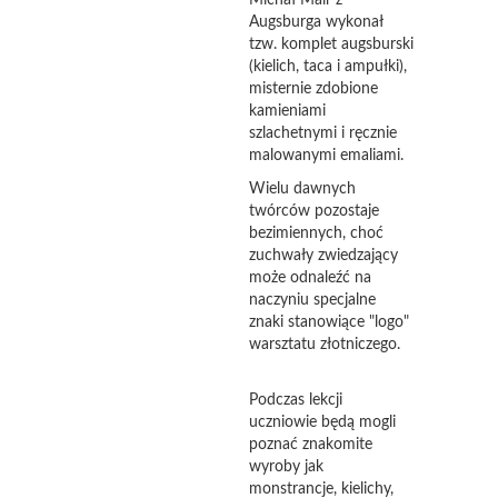
Michał Mair z
Augsburga wykonał
tzw. komplet augsburski
(kielich, taca i ampułki),
misternie zdobione
kamieniami
szlachetnymi i ręcznie
malowanymi emaliami.
Wielu dawnych
twórców pozostaje
bezimiennych, choć
zuchwały zwiedzający
może odnaleźć na
naczyniu specjalne
znaki stanowiące "logo"
warsztatu złotniczego.
Podczas lekcji
uczniowie będą mogli
poznać znakomite
wyroby jak
monstrancje, kielichy,