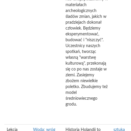
materiałach
archeologicznych
śladów zmian, jakich w
pradziejach dokonał
człowiek. Będziemy
eksperymentować,
budować i "niszczyć".
Uczestnicy naszych
spotkań, tworząc
własną "warstwę
kulturową", przekonają
się co po nas zostaje w
ziemi. Zasiejemy
zbożem niewielkie
poletko. Zbudujemy też
model
średniowiecznego
grodu.
Lekcja
Woda: wróg
Historia Holandii to
sztuka