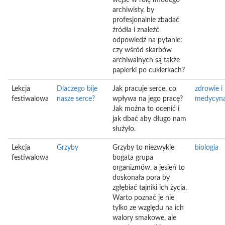
wejść w rolę młodego
archiwisty, by
profesjonalnie zbadać
źródła i znaleźć
odpowiedź na pytanie:
czy wśród skarbów
archiwalnych są także
papierki po cukierkach?
Lekcja
Dlaczego bije
Jak pracuje serce, co
zdrowie i
festiwalowa
nasze serce?
wpływa na jego pracę?
medycyn
Jak można to ocenić i
jak dbać aby długo nam
służyło.
Lekcja
Grzyby
Grzyby to niezwykle
biologia
festiwalowa
bogata grupa
organizmów, a jesień to
doskonała pora by
zgłębiać tajniki ich życia.
Warto poznać je nie
tylko ze względu na ich
walory smakowe, ale