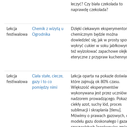
leczyć? Czy biała czekolada to
naprawdę czekolada?
Lekcja
Chemik z wizytą u
Dzięki ciekawym eksperymento
festiwalowa
Ogrodnika
chemicznym będzie można
dowiedzieć się, jak w prosty sp
wykryć cukier w soku jabłkowym
też wyizolować zapachowe olejk
eteryczne z przypraw kuchenny
Lekcja
Ciała stałe, ciecze,
Lekcja oparta na pokazie doświ
festiwalowa
gazy i to co
które zajmują ok 80% czasu.
pomiędzy nimi
Większość eksperymentów
wykonywana jest przez uczniów
nadzorem prowadzącego. Poka
ciekły azot, suchy lód, proces
sublimacji i skraplania [tlenu].
Mówimy o prawach gazowych, 
modelu gazu doskonałego i gaz