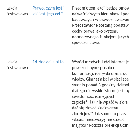
Lekcja
Prawo, czym jest i
Przedmiotem lekcji będzie omów
festiwalowa
jaki jest jego cel ?
najważniejszych kierunków i pod
badawczych w prawoznawstwie
Przedstawione zostaną podsta
cechy prawa jako systemu
normatywnego funkcjonującyc
społeczeństwie.
Lekcja
14 złodziei lubi to!
Wśród młodych ludzi internet je
festiwalowa
powszechnym sposobem
komunikacji, rozrywki oraz źród
wiedzy. Gimnazjaliści w sieci spę
średnio ponad 3 godziny dzienni
dlatego niezwykle istotne jest, b
świadomość istniejących
zagrożeń. Jak nie wpaść w sidła,
dać się złowić sieciowemu
złodziejowi? Jak samemu przez
własną nierozwagę nie stracić
majątku? Podczas prelekcji uczn