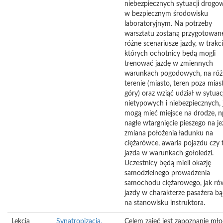
niebezpiecznych sytuacji drogo
w bezpiecznym środowisku
laboratoryjnym. Na potrzeby
warsztatu zostaną przygotowan
różne scenariusze jazdy, w trakc
których ochotnicy będą mogli
trenować jazdę w zmiennych
warunkach pogodowych, na ró
terenie (miasto, teren poza mias
góry) oraz wziąć udział w sytua
nietypowych i niebezpiecznych, 
mogą mieć miejsce na drodze, n
nagłe wtargnięcie pieszego na je
zmiana położenia ładunku na
ciężarówce, awaria pojazdu czy 
jazda w warunkach gołoledzi.
Uczestnicy będą mieli okazję
samodzielnego prowadzenia
samochodu ciężarowego, jak ró
jazdy w charakterze pasażera bą
na stanowisku instruktora.
Lekcja
Synatropizacja,
Celem zajęć jest zapoznanie mło