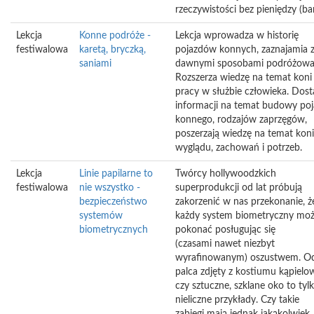
rzeczywistości bez pieniędzy (bar
Lekcja
Konne podróże -
Lekcja wprowadza w historię
festiwalowa
karetą, bryczką,
pojazdów konnych, zaznajamia 
saniami
dawnymi sposobami podróżowa
Rozszerza wiedzę na temat koni 
pracy w służbie człowieka. Dost
informacji na temat budowy po
konnego, rodzajów zaprzęgów,
poszerzają wiedzę na temat koni
wyglądu, zachowań i potrzeb.
Lekcja
Linie papilarne to
Twórcy hollywoodzkich
festiwalowa
nie wszystko -
superprodukcji od lat próbują
bezpieczeństwo
zakorzenić w nas przekonanie, ż
systemów
każdy system biometryczny mo
biometrycznych
pokonać posługując się
(czasami nawet niezbyt
wyrafinowanym) oszustwem. Od
palca zdjęty z kostiumu kąpiel
czy sztuczne, szklane oko to tyl
nieliczne przykłady. Czy takie