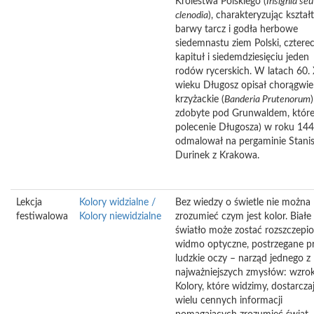
Królestwa Polskiego (
Insignia seu
clenodia
), charakteryzując kształt
barwy tarcz i godła herbowe
siedemnastu ziem Polski, cztere
kapituł i siedemdziesięciu jeden
rodów rycerskich. W latach 60.
wieku Długosz opisał chorągwie
krzyżackie (
Banderia
Prutenorum
)
zdobyte pod Grunwaldem, które
polecenie Długosza) w roku 14
odmalował na pergaminie Stani
Durinek z Krakowa.
Lekcja
Kolory widzialne /
Bez wiedzy o świetle nie można
festiwalowa
Kolory niewidzialne
zrozumieć czym jest kolor. Białe
światło może zostać rozszczepi
widmo optyczne, postrzegane p
ludzkie oczy – narząd jednego z
najważniejszych zmysłów: wzrok
Kolory, które widzimy, dostarcza
wielu cennych informacji