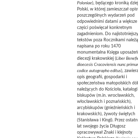
Poloniae
), będącego kroniką dzi
Polski, w której zamieszczał opis
poszczególnych wydarzeń pod
odpowiednimi datami a większe
części poświęcał konkretnym
zagadnieniom. Do najistotniejsz
tekstów poza Rocznikami należą
napisana po roku 1470
monumentalna Księga uposażeń
diecezji krakowskiej (
Liber
Benefi
dioecesis
Cracoviensis
nunc
primu
codice
autographo
editus
), zawier
opis geografii, gospodarki i
społeczeństwa małopolskich dó
należących do Kościoła, katalogi
biskupów (m.in. wrocławskich,
włocławskich i poznańskich),
arcybiskupów (gnieźnieńskich i
krakowskich), żywoty świętych
(Stanisława i Kingi). Przez ostatn
lat swojego życia Długosz
opracowywał Znaki i klejnoty