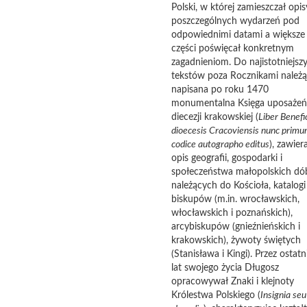
Polski, w której zamieszczał opis
poszczególnych wydarzeń pod
odpowiednimi datami a większe
części poświęcał konkretnym
zagadnieniom. Do najistotniejsz
tekstów poza Rocznikami należą
napisana po roku 1470
monumentalna Księga uposażeń
diecezji krakowskiej (
Liber
Benefi
dioecesis
Cracoviensis
nunc
primu
codice
autographo
editus
), zawier
opis geografii, gospodarki i
społeczeństwa małopolskich dó
należących do Kościoła, katalogi
biskupów (m.in. wrocławskich,
włocławskich i poznańskich),
arcybiskupów (gnieźnieńskich i
krakowskich), żywoty świętych
(Stanisława i Kingi). Przez ostatn
lat swojego życia Długosz
opracowywał Znaki i klejnoty
Królestwa Polskiego (
Insignia seu