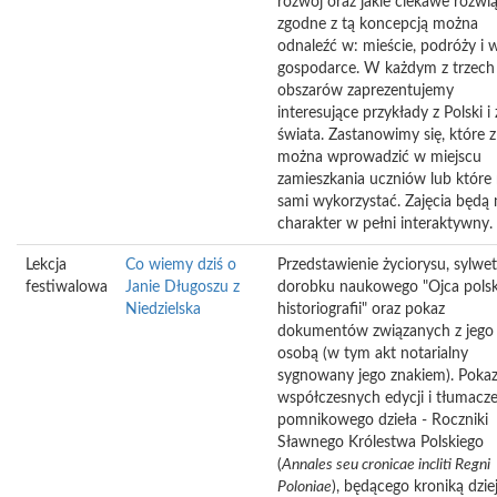
rozwój oraz jakie ciekawe rozwi
zgodne z tą koncepcją można
odnaleźć w: mieście, podróży i 
gospodarce. W każdym z trzech
obszarów zaprezentujemy
interesujące przykłady z Polski i 
świata. Zastanowimy się, które z
można wprowadzić w miejscu
zamieszkania uczniów lub które
sami wykorzystać. Zajęcia będą 
charakter w pełni interaktywny.
Lekcja
Co wiemy dziś o
Przedstawienie życiorysu, sylwetk
festiwalowa
Janie Długoszu z
dorobku naukowego "Ojca polsk
Niedzielska
historiografii" oraz pokaz
dokumentów związanych z jego
osobą (w tym akt notarialny
sygnowany jego znakiem). Pokaz
współczesnych edycji i tłumacz
pomnikowego dzieła - Roczniki
Sławnego Królestwa Polskiego
(
Annales
seu
cronicae
incliti
Regni
Poloniae
), będącego kroniką dzi