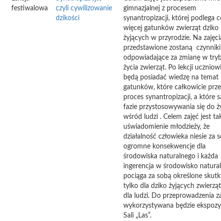
festiwalowa
czyli cywilizowanie
gimnazjalnej z procesem
dzikości
synantropizacji, której podlega c
więcej gatunków zwierząt dziko
żyjących w przyrodzie. Na zajęc
przedstawione zostaną czynniki
odpowiadające za zmianę w tryb
życia zwierząt. Po lekcji uczniow
będą posiadać wiedzę na temat
gatunków, które całkowicie prze
proces synantropizacji, a które 
fazie przystosowywania się do ż
wśród ludzi . Celem zajęć jest ta
uświadomienie młodzieży, że
działalność człowieka niesie za 
ogromne konsekwencje dla
środowiska naturalnego i każda
ingerencja w środowisko natura
pociąga za sobą określone skutki
tylko dla dziko żyjących zwierząt 
dla ludzi. Do przeprowadzenia z
wykorzystywana będzie ekspozy
Sali „Las”.