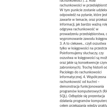
rachunkowości ). 2. Rola
rachunkowości w przedsiębiorst
W tym punkcie zostanie udzielo
odpowiedź na pytanie, które jes
zawarte w temacie, oraz przekaz
informacji, jak bardzo ważną rol
odgrywa rachunkowość w
prowadzeniu przedsiębiorstwa, 
wypromowanie zawodu księgow
3. A to ciekawe... czyli oszustwa 
tylko w księgowości na przestrzen
Poinformujemy słuchaczy, czy
oszustwa w księgowości są możl
oraz jakie są konsekwencje czy
zabronionych). Trochę historii o
Paciolego do rachunkowości
informatycznej. 4. Współczesna
rachunkowość od kuchni –
demonstracja funkcjonowania
programów komputerowych (R
SQL). Odbędzie się prezentacja
działania programów komputer
celem przekazania wiedzy prakty