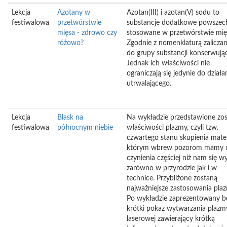
Lekcja
Azotany w
Azotan(III) i azotan(V) sodu to
festiwalowa
przetwórstwie
substancje dodatkowe powszec
mięsa - zdrowo czy
stosowane w przetwórstwie mię
różowo?
Zgodnie z nomenklaturą zaliczan
do grupy substancji konserwują
Jednak ich właściwości nie
ograniczają się jedynie do działa
utrwalającego.
Lekcja
Blask na
Na wykładzie przedstawione zo
festiwalowa
północnym niebie
właściwości plazmy, czyli tzw.
czwartego stanu skupienia materi
którym wbrew pozorom mamy 
czynienia częściej niż nam się wy
zarówno w przyrodzie jak i w
technice. Przybliżone zostaną
najważniejsze zastosowania pla
Po wykładzie zaprezentowany b
krótki pokaz wytwarzania plazm
laserowej zawierający krótką