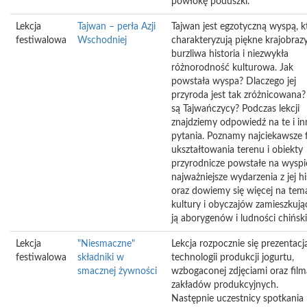
powłokę poduszki.
Lekcja
Tajwan – perła Azji
Tajwan jest egzotyczną wyspą, k
festiwalowa
Wschodniej
charakteryzują piękne krajobrazy
burzliwa historia i niezwykła
różnorodność kulturowa. Jak
powstała wyspa? Dlaczego jej
przyroda jest tak zróżnicowana
są Tajwańczycy? Podczas lekcji
znajdziemy odpowiedź na te i in
pytania. Poznamy najciekawsze
ukształtowania terenu i obiekty
przyrodnicze powstałe na wyspi
najważniejsze wydarzenia z jej his
oraz dowiemy się więcej na tem
kultury i obyczajów zamieszkuj
ją aborygenów i ludności chiński
Lekcja
"Niesmaczne"
Lekcja rozpocznie się prezentacj
festiwalowa
składniki w
technologii produkcji jogurtu,
smacznej żywności
wzbogaconej zdjęciami oraz film
zakładów produkcyjnych.
Następnie uczestnicy spotkania