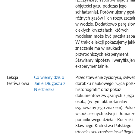
rzeczywistych [porównując zmi
objętości gazu podczas jego
schładzania]. Porównujemy gęst
różnych gazów i ich rozpuszcza
w wodzie. Dodatkowo parę słó
ciekłych kryształach, których
modelem może być paczka zapa
W trakcie lekcji pokazujemy jaki
znaczenie ma w naukach
przyrodniczych eksperyment.
Stawiamy hipotezy i weryfikujem
eksperymentalnie.
Lekcja
Co wiemy dziś o
Przedstawienie życiorysu, sylwetk
festiwalowa
Janie Długoszu z
dorobku naukowego "Ojca polsk
Niedzielska
historiografii" oraz pokaz
dokumentów związanych z jego
osobą (w tym akt notarialny
sygnowany jego znakiem). Pokaz
współczesnych edycji i tłumacz
pomnikowego dzieła - Roczniki
Sławnego Królestwa Polskiego
(
Annales
seu
cronicae
incliti
Regni