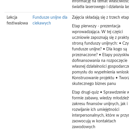
informację na temat właściwośc
światła laserowego i działania la
Lekcja
Fundusze unijne dla
Zajęcia składają się z trzech eta
festiwalowa
ciekawych
Etap pierwszy - prezentacja
wprowadzająca. W tej części
uczniowie zapoznają się z prakt
stroną funduszy unijnych: • Cz
fundusze unijne? • Dla kogo są
przeznaczone? • Etapy pozyski
dofinansowania na rozpoczęcie
własnej działalności gospodarcz
pomysłu do wypełnienia wniosk
Konstruowanie projektu • Twor
skutecznego biznes panu
Etap drugi-quiz • Sprawdzenie 
formie zabawy, wiedzy młodzież
zakresu finansów unijnych, jak i
rozwijanie ich umiejętności
interpersonalnych, które w przys
zaowocują w kontaktach
zawodowych