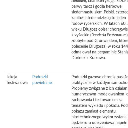
clenodia
), charakteryzując kształt
barwy tarcz i godła herbowe
siedemnastu ziem Polski, cztere
kapituł i siedemdziesięciu jeden
rodów rycerskich. W latach 60.
wieku Długosz opisał chorągwie
krzyżackie (
Banderia
Prutenorum
)
zdobyte pod Grunwaldem, które
polecenie Długosza) w roku 14
odmalował na pergaminie Stani
Durinek z Krakowa.
Lekcja
Poduszki
Poduszki gazowe chronią pasaż
festiwalowa
powietrzne
praktycznie w każdym samochod
Problemy związane z ich działan
numerycznym modelowaniem i
zachowania i testowaniem są
tematem wykładu i pokazu. Pod
pokazu zamiast elementu
pirotechnicznego wykorzystana
będzie rura uderzeniowa napełn