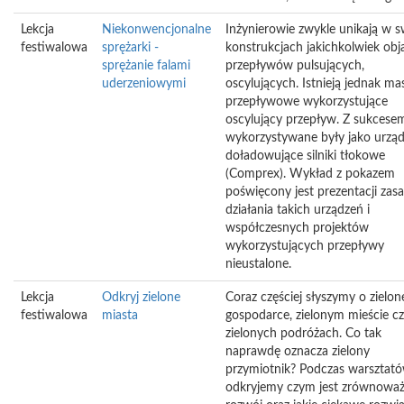
Lekcja
Niekonwencjonalne
Inżynierowie zwykle unikają w 
festiwalowa
sprężarki -
konstrukcjach jakichkolwiek ob
sprężanie falami
przepływów pulsujących,
uderzeniowymi
oscylujących. Istnieją jednak m
przepływowe wykorzystujące
oscylujący przepływ. Z sukcese
wykorzystywane były jako urząd
doładowujące silniki tłokowe
(Comprex). Wykład z pokazem
poświęcony jest prezentacji zas
działania takich urządzeń i
współczesnych projektów
wykorzystujących przepływy
nieustalone.
Lekcja
Odkryj zielone
Coraz częściej słyszymy o zielon
festiwalowa
miasta
gospodarce, zielonym mieście c
zielonych podróżach. Co tak
naprawdę oznacza zielony
przymiotnik? Podczas warsztat
odkryjemy czym jest zrównowa