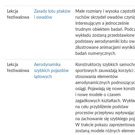
Lekcja
Zasady lotu ptaków
Małe rozmiary i wysoka częstot
festiwalowa
i owadów
ruchów skrzydeł owadów czynią
interesującym a jednocześnie
trudnym obiektem badań. Podc
wykładu zostaną przedstawione
podstawy aerodynamiki lotu o
zilustrowane animacjami wynik
badań numerycznych.
Lekcja
Aerodynamika
Konstruktorzy szybkich samoc
festiwalowa
szybkich pojazdów
sportowych zauważają korzyści 
lądowych
stosowania elementów
aerodynamicznych podnoszącyc
osiągi. Pojawiają się nowe konst
i nowe modele o czasem
zagadkowych kształtach. Wykł
na celu przybliżenie podstaw
procesów przepływu wpływając
na zachowanie się szybkiego poj
W trakcie pokazu zaprezentow
zostaną modele różnych eleme