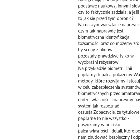
zabiegi mają jednak jakąkolwiek
podstawę naukową, innymi słow
czy to faktycznie zadziała, a jeśli
to jak się przed tym obronić?
Na naszym warsztacie nauczycie 
czym tak naprawdę jest
biometryczna identyfikacja
tożsamości oraz co możemy zrob
by sceny z filmów
pozostały prawdziwe tylko w
wyobraźni reżyserów.
Na przykładzie biometrii linii
papilarnych palca pokażemy W
metody, które rozwijamy i stos
w celu zabezpieczenia systemó
biometrycznych przed amatora
cudzej własności i nauczymy na
system jak rozpoznać
oszusta.Zobaczycie, że tytułowe 
papilarne to nie wszystko -
poszukamy w odcisku
palca własności i detali, które p
nam zbudować bezpieczny i od