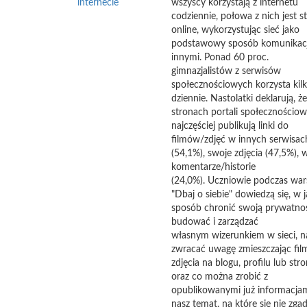
internecie
wszyscy korzystają z internetu
codziennie, połowa z nich jest st
online, wykorzystując sieć jako
podstawowy sposób komunikacj
innymi. Ponad 60 proc.
gimnazjalistów z serwisów
społecznościowych korzysta kilk
dziennie. Nastolatki deklarują, ż
stronach portali społecznościo
najczęściej publikują linki do
filmów/zdjęć w innych serwisac
(54,1%), swoje zdjęcia (47,5%), 
komentarze/historie
(24,0%). Uczniowie podczas war
"Dbaj o siebie" dowiedzą się, w j
sposób chronić swoją prywatnoś
budować i zarządzać
własnym wizerunkiem w sieci, n
zwracać uwagę zmieszczając fil
zdjęcia na blogu, profilu lub stro
oraz co można zrobić z
opublikowanymi już informacja
nasz temat, na które się nie zga