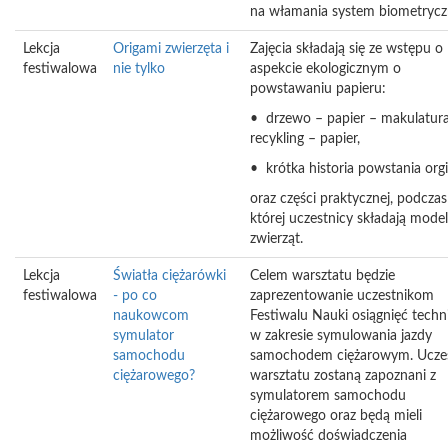
na włamania system biometrycz
Lekcja
Origami zwierzęta i
Zajęcia składają się ze wstępu o
festiwalowa
nie tylko
aspekcie ekologicznym o
powstawaniu papieru:
• drzewo – papier – makulatur
recykling – papier,
• krótka historia powstania org
oraz części praktycznej, podczas
której uczestnicy składają mode
zwierząt.
Lekcja
Światła ciężarówki
Celem warsztatu będzie
festiwalowa
- po co
zaprezentowanie uczestnikom
naukowcom
Festiwalu Nauki osiągnięć techni
symulator
w zakresie symulowania jazdy
samochodu
samochodem ciężarowym. Uczes
ciężarowego?
warsztatu zostaną zapoznani z
symulatorem samochodu
ciężarowego oraz będą mieli
możliwość doświadczenia