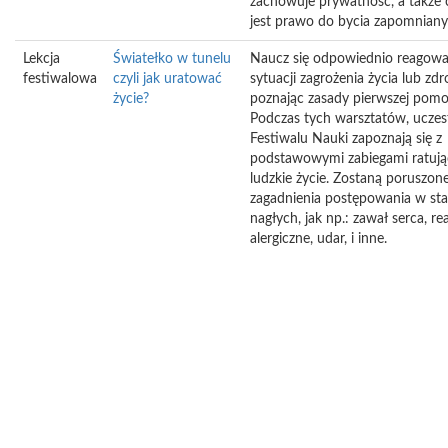
zachowuje prywatność, a także 
jest prawo do bycia zapomnian
Lekcja
Światełko w tunelu
Naucz się odpowiednio reagow
festiwalowa
czyli jak uratować
sytuacji zagrożenia życia lub zdr
życie?
poznając zasady pierwszej pomo
Podczas tych warsztatów, uczes
Festiwalu Nauki zapoznają się z
podstawowymi zabiegami ratuj
ludzkie życie. Zostaną poruszon
zagadnienia postępowania w st
nagłych, jak np.: zawał serca, re
alergiczne, udar, i inne.