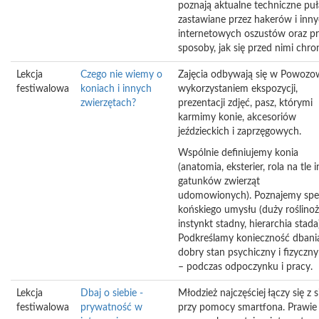
poznają aktualne techniczne puł
zastawiane przez hakerów i inn
internetowych oszustów oraz pr
sposoby, jak się przed nimi chro
Lekcja
Czego nie wiemy o
Zajęcia odbywają się w Powozow
festiwalowa
koniach i innych
wykorzystaniem ekspozycji,
zwierzętach?
prezentacji zdjęć, pasz, którymi
karmimy konie, akcesoriów
jeździeckich i zaprzęgowych.
Wspólnie definiujemy konia
(anatomia, eksterier, rola na tle 
gatunków zwierząt
udomowionych). Poznajemy spe
końskiego umysłu (duży roślinoż
instynkt stadny, hierarchia stada
Podkreślamy konieczność dbani
dobry stan psychiczny i fizyczny
– podczas odpoczynku i pracy.
Lekcja
Dbaj o siebie -
Młodzież najczęściej łączy się z s
festiwalowa
prywatność w
przy pomocy smartfona. Prawie