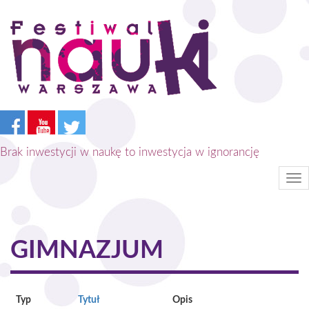
Przejdź
do
treści
Brak inwestycji w naukę to inwestycja w ignorancję
Tog
nav
GIMNAZJUM
Typ
Tytuł
Opis