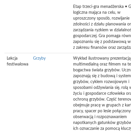
Etap trzeci-gra menadżerska • 
logiczna mająca na celu, w
uproszczony sposób, rozwijanie
zdolności z działu planowania o
zarządzania ryzkiem w działalnoś
gospodarczej. Gra pomaga równ
zapoznaniu się z podstawową w
z zakresu finansów oraz zarządz
Lekcja
Grzyby
Wykład ilustrowany prezentacją
festiwalowa
multimedialną oraz filmem na t
bogactwa świata grzybów. Uczn
zapoznają się z budową i syste
grzybów, cyklem rozwojowym i
sposobami odżywiania się, rolą 
życiu i gospodarce człowieka or
ochroną grzybów. Część tereno
obejmuje pracę w grupach z kar
pracy, spacer po lesie połączony
obserwacją i rozpoznawaniem
napotkanych gatunków grzybów
ich oznaczanie za pomocą kluczy