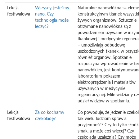
Lekcja
Wszyscy jesteśmy
Naturalne nanowłókna są elem
festiwalowa
nano. Czy
konstrukcyjnym tkanek wszystk
technologia może
żywych organizmów. Sztucznie
leczyć?
otrzymane nanowłókna są z
powodzeniem używane w inżynie
tkankowej i medycynie regenera
– umożliwiają odbudowę
uszkodzonych tkanek, w przyszł
również organów. Spotkanie
rozpoczyna wprowadzenie w te
nanowłókien, jest kontynuowan
laboratorium pokazem
elektroprzędzenia i materiałów
używanych w medycynie
regeneracyjnej. Mile widziany c
udział widzów w spotkaniu.
Lekcja
Za co kochamy
Co powoduje, że jedzenie czeko
festiwalowa
czekoladę?
tak wielu ludziom sprawia
przyjemność? Czy to tylko słodk
smak, a może coś więcej? Czy
czekolada uzależnia? Czy może