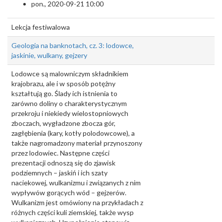
pon., 2020-09-21 10:00
Lekcja festiwalowa
Geologia na banknotach, cz. 3: lodowce,
jaskinie, wulkany, gejzery
Lodowce są malowniczym składnikiem
krajobrazu, ale i w sposób potężny
kształtują go. Ślady ich istnienia to
zarówno doliny o charakterystycznym
przekroju i niekiedy wielostopniowych
zboczach, wygładzone zbocza gór,
zagłębienia (kary, kotły polodowcowe), a
także nagromadzony materiał przynoszony
przez lodowiec. Następne części
prezentacji odnoszą się do zjawisk
podziemnych – jaskiń i ich szaty
naciekowej, wulkanizmu i związanych z nim
wypływów gorących wód – gejzerów.
Wulkanizm jest omówiony na przykładach z
różnych części kuli ziemskiej, także wysp