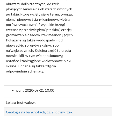
obrazami dolin rzecznych, od rzek
płynących leniwie na obszarach nizinnych
po takie, które wcięły się w teren, tworząc
niemal pionowe ściany kanionów. Można
porównywać również wysokie brzegi
rzeczne z przeciwległymi płaskimi, erozję i
gromadzenie osadów rzek meandrujących.
Pokazane są także wodospady – od
niewysokich progów skalnych po
największe z nich. Kolejna część to erozja
morska: klif, w tym wielopoziomowy,
ostańce i zaokrąglone wielotonowe bloki
skalne. Dodane są także zdjęcia i
odpowiednie schematy.
pon., 2020-09-21 10:00
Lekcja festiwalowa
Geologia na banknotach, cz. 2: doliny rzek,