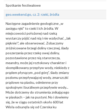
Spotkanie festiwalowe
geo.weekend.go, cz. 2: rzeki, źródła
Następne zagadnienie geologiczne „w
zasięgu ręki” to rzeki i ich źródła. W
miejscowości położonej nad rzeką
wystarczy pójść nad nią i nie wzdychać „Jak
pięknie!”, ale obserwować. Zobaczymy
zróżnicowane brzegi doliny rzecznej, ślady
poszerzania przez rzekę owej doliny,
pozostawione przez nią starorzecza,
meandry, może jej roztokowy charakter i
skomplikowany przepływ wody, niekiedy z
prądem płynącym „pod górę”, ślady zmiany
poziomu przepływającej wody, zmarszczki
prądowe na piasku, odmienne przy
spokojnym i burzliwym przepływie wody...
Może dotrzemy do strumienia znikającego
w piaskach – jak na pustyni. No i dowiemy
się, że w ciągu ostatnich około 600 lat
Wisła odsunęła się od Czerska ku