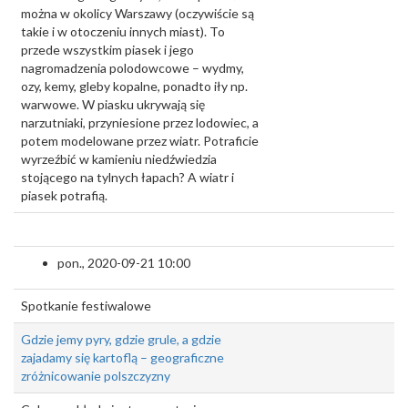
można w okolicy Warszawy (oczywiście są
takie i w otoczeniu innych miast). To
przede wszystkim piasek i jego
nagromadzenia polodowcowe – wydmy,
ozy, kemy, gleby kopalne, ponadto iły np.
warwowe. W piasku ukrywają się
narzutniaki, przyniesione przez lodowiec, a
potem modelowane przez wiatr. Potraficie
wyrzeźbić w kamieniu niedźwiedzia
stojącego na tylnych łapach? A wiatr i
piasek potrafią.
pon., 2020-09-21 10:00
Spotkanie festiwalowe
Gdzie jemy pyry, gdzie grule, a gdzie
zajadamy się kartoflą – geograficzne
zróżnicowanie polszczyzny