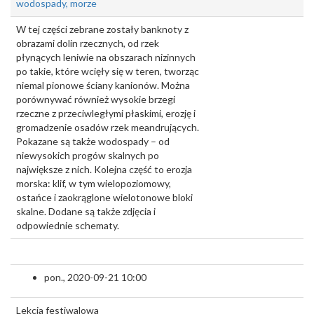
wodospady, morze
W tej części zebrane zostały banknoty z
obrazami dolin rzecznych, od rzek
płynących leniwie na obszarach nizinnych
po takie, które wcięły się w teren, tworząc
niemal pionowe ściany kanionów. Można
porównywać również wysokie brzegi
rzeczne z przeciwległymi płaskimi, erozję i
gromadzenie osadów rzek meandrujących.
Pokazane są także wodospady – od
niewysokich progów skalnych po
największe z nich. Kolejna część to erozja
morska: klif, w tym wielopoziomowy,
ostańce i zaokrąglone wielotonowe bloki
skalne. Dodane są także zdjęcia i
odpowiednie schematy.
pon., 2020-09-21 10:00
Lekcja festiwalowa