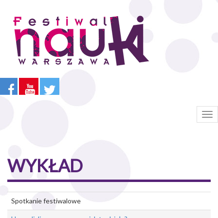
Przejdź
do
treści
Tog
nav
WYKŁAD
Spotkanie festiwalowe