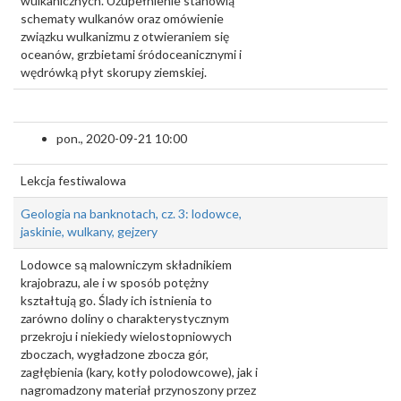
wulkanicznych. Uzupełnienie stanowią
schematy wulkanów oraz omówienie
związku wulkanizmu z otwieraniem się
oceanów, grzbietami śródoceanicznymi i
wędrówką płyt skorupy ziemskiej.
pon., 2020-09-21 10:00
Lekcja festiwalowa
Geologia na banknotach, cz. 3: lodowce,
jaskinie, wulkany, gejzery
Lodowce są malowniczym składnikiem
krajobrazu, ale i w sposób potężny
kształtują go. Ślady ich istnienia to
zarówno doliny o charakterystycznym
przekroju i niekiedy wielostopniowych
zboczach, wygładzone zbocza gór,
zagłębienia (kary, kotły polodowcowe), jak i
nagromadzony materiał przynoszony przez