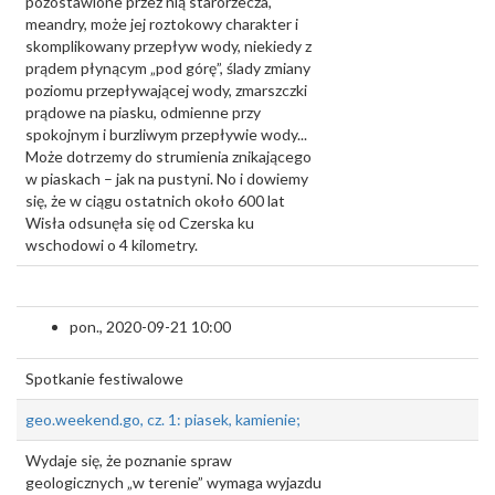
pozostawione przez nią starorzecza,
meandry, może jej roztokowy charakter i
skomplikowany przepływ wody, niekiedy z
prądem płynącym „pod górę”, ślady zmiany
poziomu przepływającej wody, zmarszczki
prądowe na piasku, odmienne przy
spokojnym i burzliwym przepływie wody...
Może dotrzemy do strumienia znikającego
w piaskach – jak na pustyni. No i dowiemy
się, że w ciągu ostatnich około 600 lat
Wisła odsunęła się od Czerska ku
wschodowi o 4 kilometry.
pon., 2020-09-21 10:00
Spotkanie festiwalowe
geo.weekend.go, cz. 1: piasek, kamienie;
Wydaje się, że poznanie spraw
geologicznych „w terenie” wymaga wyjazdu