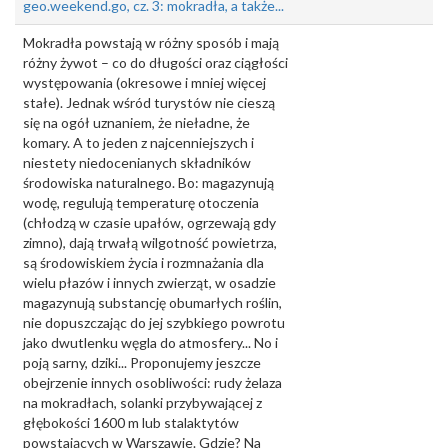
geo.weekend.go, cz. 3: mokradła, a także...
Mokradła powstają w różny sposób i mają
różny żywot – co do długości oraz ciągłości
występowania (okresowe i mniej więcej
stałe). Jednak wśród turystów nie cieszą
się na ogół uznaniem, że nieładne, że
komary. A to jeden z najcenniejszych i
niestety niedocenianych składników
środowiska naturalnego. Bo: magazynują
wodę, regulują temperaturę otoczenia
(chłodzą w czasie upałów, ogrzewają gdy
zimno), dają trwałą wilgotność powietrza,
są środowiskiem życia i rozmnażania dla
wielu płazów i innych zwierząt, w osadzie
magazynują substancję obumarłych roślin,
nie dopuszczając do jej szybkiego powrotu
jako dwutlenku węgla do atmosfery... No i
poją sarny, dziki... Proponujemy jeszcze
obejrzenie innych osobliwości: rudy żelaza
na mokradłach, solanki przybywającej z
głębokości 1600 m lub stalaktytów
powstających w Warszawie. Gdzie? Na