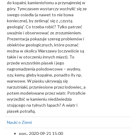
do kopalni, kamieniołomu a przynajmniej w
góry. Tymczasem wystarczy wychylić się ze
swego osiedla (a nawet to nie bywa
konieczne), by zetknąć się z „czystą
geologią”. Co trzeba robić? Tylko patrzeć
uważnie i obserwować ze zrozumieniem.
Prezentacja pokazuje szereg problemów i
obiektów geologicznych, które poznać
można w okolicy Warszawy (oczywiście są
takie i w otoczeniu innych miast). To
przede wszystkim piasek i jego
nagromadzenia polodowcowe – wydmy,
ozy, kemy, gleby kopalne, ponadto iły np.
warwowe. W piasku ukrywają się
narzutniaki, przyniesione przez lodowiec, a
potem modelowane przez wiatr. Potraficie
wyrzeźbić w kamieniu niedźwiedzia
stojącego na tylnych łapach? A wiatr i
piasek potrafią.
Nauki o Ziemi
pon., 2020-09-21 15:00