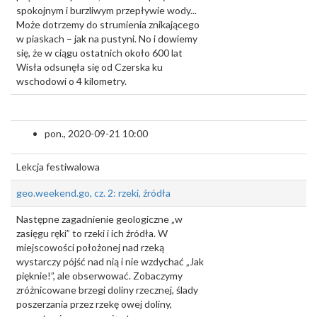
spokojnym i burzliwym przepływie wody...
Może dotrzemy do strumienia znikającego
w piaskach – jak na pustyni. No i dowiemy
się, że w ciągu ostatnich około 600 lat
Wisła odsunęła się od Czerska ku
wschodowi o 4 kilometry.
pon., 2020-09-21 10:00
Lekcja festiwalowa
geo.weekend.go, cz. 2: rzeki, źródła
Następne zagadnienie geologiczne „w
zasięgu ręki” to rzeki i ich źródła. W
miejscowości położonej nad rzeką
wystarczy pójść nad nią i nie wzdychać „Jak
pięknie!”, ale obserwować. Zobaczymy
zróżnicowane brzegi doliny rzecznej, ślady
poszerzania przez rzekę owej doliny,