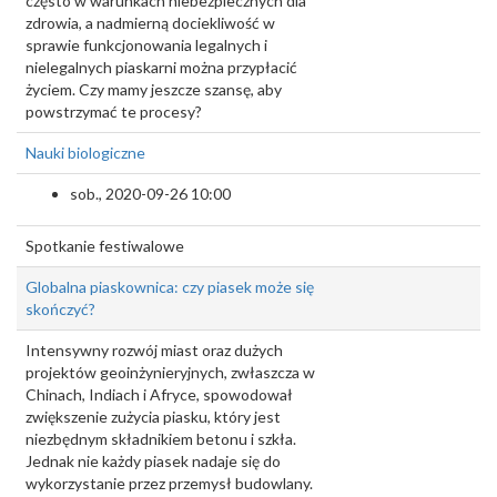
często w warunkach niebezpiecznych dla
zdrowia, a nadmierną dociekliwość w
sprawie funkcjonowania legalnych i
nielegalnych piaskarni można przypłacić
życiem. Czy mamy jeszcze szansę, aby
powstrzymać te procesy?
Nauki biologiczne
sob., 2020-09-26 10:00
Spotkanie festiwalowe
Globalna piaskownica: czy piasek może się
skończyć?
Intensywny rozwój miast oraz dużych
projektów geoinżynieryjnych, zwłaszcza w
Chinach, Indiach i Afryce, spowodował
zwiększenie zużycia piasku, który jest
niezbędnym składnikiem betonu i szkła.
Jednak nie każdy piasek nadaje się do
wykorzystanie przez przemysł budowlany.