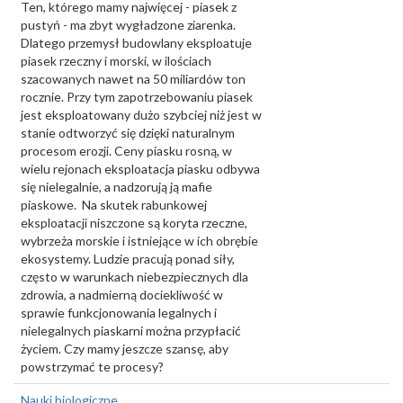
Ten, którego mamy najwięcej - piasek z
pustyń - ma zbyt wygładzone ziarenka.
Dlatego przemysł budowlany eksploatuje
piasek rzeczny i morski, w ilościach
szacowanych nawet na 50 miliardów ton
rocznie. Przy tym zapotrzebowaniu piasek
jest eksploatowany dużo szybciej niż jest w
stanie odtworzyć się dzięki naturalnym
procesom erozji. Ceny piasku rosną, w
wielu rejonach eksploatacja piasku odbywa
się nielegalnie, a nadzorują ją mafie
piaskowe. Na skutek rabunkowej
eksploatacji niszczone są koryta rzeczne,
wybrzeża morskie i istniejące w ich obrębie
ekosystemy. Ludzie pracują ponad siły,
często w warunkach niebezpiecznych dla
zdrowia, a nadmierną dociekliwość w
sprawie funkcjonowania legalnych i
nielegalnych piaskarni można przypłacić
życiem. Czy mamy jeszcze szansę, aby
powstrzymać te procesy?
Nauki biologiczne