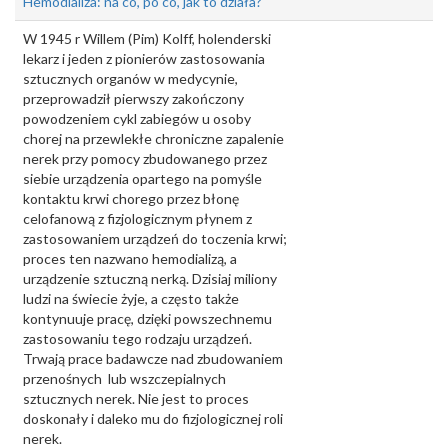
Hemodializa: na co, po co, jak to działa?
W 1945 r Willem (Pim) Kolff, holenderski
lekarz i jeden z pionierów zastosowania
sztucznych organów w medycynie,
przeprowadził pierwszy zakończony
powodzeniem cykl zabiegów u osoby
chorej na przewlekłe chroniczne zapalenie
nerek przy pomocy zbudowanego przez
siebie urządzenia opartego na pomyśle
kontaktu krwi chorego przez błonę
celofanową z fizjologicznym płynem z
zastosowaniem urządzeń do toczenia krwi;
proces ten nazwano hemodializą, a
urządzenie sztuczną nerką. Dzisiaj miliony
ludzi na świecie żyje, a często także
kontynuuje pracę, dzięki powszechnemu
zastosowaniu tego rodzaju urządzeń.
Trwają prace badawcze nad zbudowaniem
przenośnych lub wszczepialnych
sztucznych nerek. Nie jest to proces
doskonały i daleko mu do fizjologicznej roli
nerek.