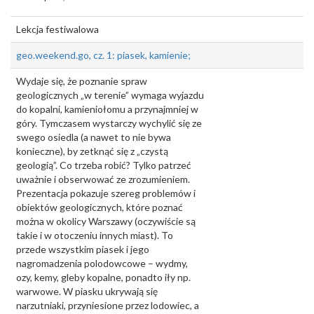
Lekcja festiwalowa
geo.weekend.go, cz. 1: piasek, kamienie;
Wydaje się, że poznanie spraw
geologicznych „w terenie” wymaga wyjazdu
do kopalni, kamieniołomu a przynajmniej w
góry. Tymczasem wystarczy wychylić się ze
swego osiedla (a nawet to nie bywa
konieczne), by zetknąć się z „czystą
geologią”. Co trzeba robić? Tylko patrzeć
uważnie i obserwować ze zrozumieniem.
Prezentacja pokazuje szereg problemów i
obiektów geologicznych, które poznać
można w okolicy Warszawy (oczywiście są
takie i w otoczeniu innych miast). To
przede wszystkim piasek i jego
nagromadzenia polodowcowe – wydmy,
ozy, kemy, gleby kopalne, ponadto iły np.
warwowe. W piasku ukrywają się
narzutniaki, przyniesione przez lodowiec, a