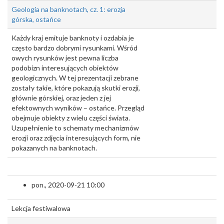
Geologia na banknotach, cz. 1: erozja
górska, ostańce
Każdy kraj emituje banknoty i ozdabia je
często bardzo dobrymi rysunkami. Wśród
owych rysunków jest pewna liczba
podobizn interesujących obiektów
geologicznych. W tej prezentacji zebrane
zostały takie, które pokazują skutki erozji,
głównie górskiej, oraz jeden z jej
efektownych wyników – ostańce. Przegląd
obejmuje obiekty z wielu części świata.
Uzupełnienie to schematy mechanizmów
erozji oraz zdjęcia interesujących form, nie
pokazanych na banknotach.
pon., 2020-09-21 10:00
Lekcja festiwalowa