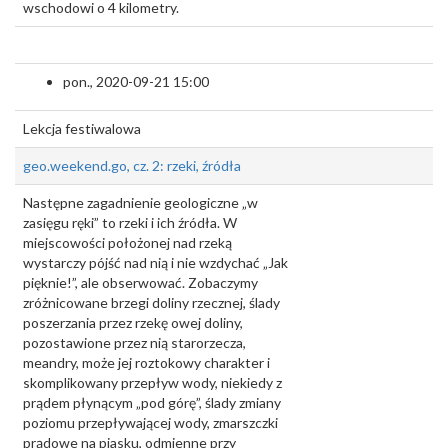
wschodowi o 4 kilometry.
pon., 2020-09-21 15:00
Lekcja festiwalowa
geo.weekend.go, cz. 2: rzeki, źródła
Następne zagadnienie geologiczne „w
zasięgu ręki” to rzeki i ich źródła. W
miejscowości położonej nad rzeką
wystarczy pójść nad nią i nie wzdychać „Jak
pięknie!”, ale obserwować. Zobaczymy
zróżnicowane brzegi doliny rzecznej, ślady
poszerzania przez rzekę owej doliny,
pozostawione przez nią starorzecza,
meandry, może jej roztokowy charakter i
skomplikowany przepływ wody, niekiedy z
prądem płynącym „pod górę”, ślady zmiany
poziomu przepływającej wody, zmarszczki
prądowe na piasku, odmienne przy