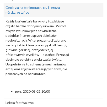
Geologia na banknotach, cz. 1: erozja
górska, ostańce
Każdy kraj emituje banknoty i ozdabia je
często bardzo dobrymi rysunkami. Wśród
owych rysunków jest pewna liczba
podobizn interesujących obiektów
geologicznych. W tej prezentacji zebrane
zostały takie, które pokazują skutki erozji,
głównie górskiej, oraz jeden z jej
efektownych wyników – ostańce. Przegląd
obejmuje obiekty z wielu części świata.
Uzupełnienie to schematy mechanizmów
erozji oraz zdjęcia interesujących form, nie
pokazanych na banknotach.
pon., 2020-09-21 10:00
Lekcja festiwalowa