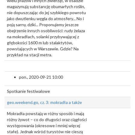
wielu płazów i innych zwierząt, w osadzie
magazynują substancję obumarłych roślin,
nie dopuszczając do jej szybkiego powrotu
jako dwutlenku węgla do atmosfery... No i
poją sarny, dziki... Proponujemy jeszcze
obejrzenie innych osobliwości: rudy żelaza
na mokradłach, solanki przybywającej z
głębokości 1600 m lub stalaktytów,
powstających w Warszawie. Gdzie? Na
przykład na stacji metra.
pon., 2020-09-21 10:00
Spotkanie festiwalowe
geo.weekend.go, cz. 3: mokradła a także
Mokradła powstają w różny sposób i mają
różny żywot – co do długości oraz ciągłości
występowania (okresowe i mniej więcej
stałe). Jednak wśród turystów nie cieszą