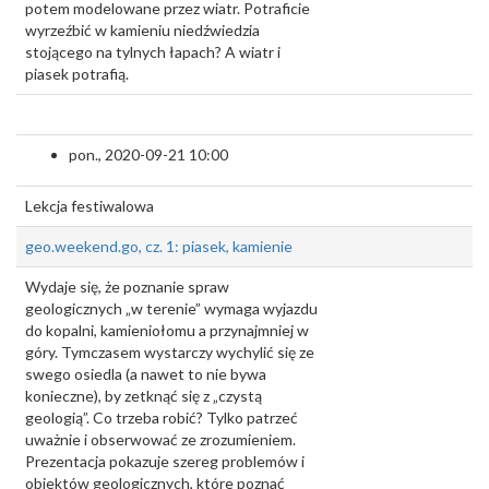
potem modelowane przez wiatr. Potraficie
wyrzeźbić w kamieniu niedźwiedzia
stojącego na tylnych łapach? A wiatr i
piasek potrafią.
pon., 2020-09-21 10:00
Lekcja festiwalowa
geo.weekend.go, cz. 1: piasek, kamienie
Wydaje się, że poznanie spraw
geologicznych „w terenie” wymaga wyjazdu
do kopalni, kamieniołomu a przynajmniej w
góry. Tymczasem wystarczy wychylić się ze
swego osiedla (a nawet to nie bywa
konieczne), by zetknąć się z „czystą
geologią”. Co trzeba robić? Tylko patrzeć
uważnie i obserwować ze zrozumieniem.
Prezentacja pokazuje szereg problemów i
obiektów geologicznych, które poznać