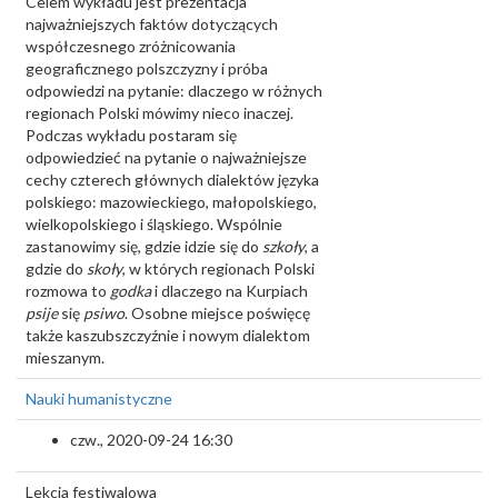
Celem wykładu jest prezentacja
najważniejszych faktów dotyczących
współczesnego zróżnicowania
geograficznego polszczyzny i próba
odpowiedzi na pytanie: dlaczego w różnych
regionach Polski mówimy nieco inaczej.
Podczas wykładu postaram się
odpowiedzieć na pytanie o najważniejsze
cechy czterech głównych dialektów języka
polskiego: mazowieckiego, małopolskiego,
wielkopolskiego i śląskiego. Wspólnie
zastanowimy się, gdzie idzie się do
szkoły
, a
gdzie do
skoły
, w których regionach Polski
rozmowa to
godka
i dlaczego na Kurpiach
psije
się
psiwo
. Osobne miejsce poświęcę
także kaszubszczyźnie i nowym dialektom
mieszanym.
Nauki humanistyczne
czw., 2020-09-24 16:30
Lekcja festiwalowa