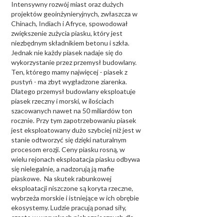
Intensywny rozwój miast oraz dużych
projektów geoinżynieryjnych, zwłaszcza w
Chinach, Indiach i Afryce, spowodował
zwiększenie zużycia piasku, który jest
niezbędnym składnikiem betonu i szkła.
Jednak nie każdy piasek nadaje się do
wykorzystanie przez przemysł budowlany.
Ten, którego mamy najwięcej - piasek z
pustyń - ma zbyt wygładzone ziarenka.
Dlatego przemysł budowlany eksploatuje
piasek rzeczny i morski, w ilościach
szacowanych nawet na 50 miliardów ton
rocznie. Przy tym zapotrzebowaniu piasek
jest eksploatowany dużo szybciej niż jest w
stanie odtworzyć się dzięki naturalnym
procesom erozji. Ceny piasku rosną, w
wielu rejonach eksploatacja piasku odbywa
się nielegalnie, a nadzorują ją mafie
piaskowe. Na skutek rabunkowej
eksploatacji niszczone są koryta rzeczne,
wybrzeża morskie i istniejące w ich obrębie
ekosystemy. Ludzie pracują ponad siły,