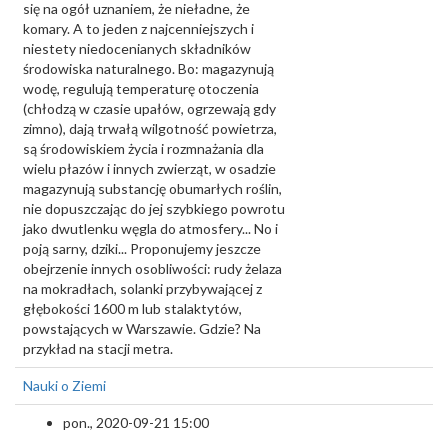
się na ogół uznaniem, że nieładne, że
komary. A to jeden z najcenniejszych i
niestety niedocenianych składników
środowiska naturalnego. Bo: magazynują
wodę, regulują temperaturę otoczenia
(chłodzą w czasie upałów, ogrzewają gdy
zimno), dają trwałą wilgotność powietrza,
są środowiskiem życia i rozmnażania dla
wielu płazów i innych zwierząt, w osadzie
magazynują substancję obumarłych roślin,
nie dopuszczając do jej szybkiego powrotu
jako dwutlenku węgla do atmosfery... No i
poją sarny, dziki... Proponujemy jeszcze
obejrzenie innych osobliwości: rudy żelaza
na mokradłach, solanki przybywającej z
głębokości 1600 m lub stalaktytów,
powstających w Warszawie. Gdzie? Na
przykład na stacji metra.
Nauki o Ziemi
pon., 2020-09-21 15:00