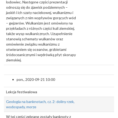
lodowiec. Następne części prezentacji
odnoszą się do zjawisk podziemnych –
jaskiń i ich szaty naciekowej, wulkanizmu i
związanych z nim wypływów gorących wód
– gejzerów. Wulkanizm jest omówiony na
przykładach z różnych części kuli ziemskiej,
także wysp wulkanicznych. Uzupełnienie
stanowią schematy wulkanów oraz
omówienie związku wulkanizmu z
otwieraniem się oceanów, grzbietami
śródoceanicznymi i wędrówką płyt skorupy
ziemskiej.
pon., 2020-09-21 10:00
Lekcja festiwalowa
Geologia na banknotach, cz. 2: doliny rzek,
wodospady, morze
W tej części zebrane zostały banknoty z