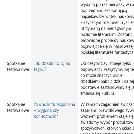
wydaną po raz pierwszy w r
poprzednim, eksponującą
najciekawszy wątek naukow
klasycznym rozumieniu „scien
utrzymaną na nienagannym
poziomie literackim. Zostaną
omówione problemy naukow
pojawiające się w najnowszej
polskiej literaturze fantastycz
Spotkanie
„Bo dziadki to są od
Od czego? Czy istnieje tylko 
festiwalowe
tego...”
odpowiedź? Przyjrzymy się t
co może znaczyć bycie
dziadkiem/babcią dziś i na tej
podstawie zastanowimy się j
zmienia się kultura.
Spotkanie
Żywność funkcjonalna
W ramach zagadnień związa
festiwalowe
– wygoda czy
zasadami prawidłowego żywi
konieczność?
ważnym problemem staje się
świadomy wybór produktów
spożywczych, których skład 