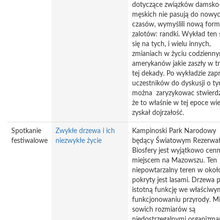
dotyczące związków damsko
męskich nie pasują do nowy
czasów, wymyślili nową for
zalotów: randki. Wykład ten 
się na tych, i wielu innych,
zmianiach w życiu codzienn
amerykanów jakie zaszły w tr
tej dekady. Po wykładzie za
uczestników do dyskusji o ty
można zaryzykowac stwierdz
że to właśnie w tej epoce wi
zyskał dojrzałość.
Spotkanie
Zwykłe drzewa i ich
Kampinoski Park Narodowy
festiwalowe
niezwykłe życie
będący Światowym Rezerwa
Biosfery jest wyjątkowo ce
miejscem na Mazowszu. Ten
niepowtarzalny teren w oko
pokryty jest lasami. Drzewa p
istotną funkcję we właściwy
funkcjonowaniu przyrody. 
sowich rozmiarów są
niedostrzegalnymi organizma