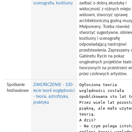
scenografia, kostiumy
zadbać o dobrą akustykę i
widoczność z różnych miejsc
widowni, stworzyć oprawę
architektoniczną godną muz
Melpomeny. Trzeba również
stworzyć sugestywne, olśnie
kostiumy i scenografię
odpowiadającą nastrojowi
przedstawienia. Zapraszamy 
Gabinetu Rycin na pokaz
oryginalnych projektów teatr
tworzonych na przestrzeni 
przez czołowych artystów.
Ogłoszona teoria
Spotkanie
ZAKOŃCZENIE - 100-
względności została
festiwalowe
lecie teorii względności
opublikowana sto lat t
- teoria, astrofizyka,
Przez wiele lat pozost
praktyka
piękną, ale mało użyte
teorią.
A dziś?
- Na czym polega istot
ogólnej teorii względn