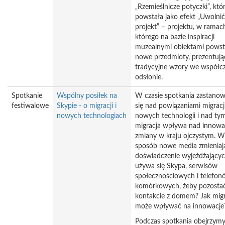
„Rzemieślnicze potyczki”, któ
powstała jako efekt „Uwolnić
projekt” – projektu, w ramac
którego na bazie inspiracji
muzealnymi obiektami powst
nowe przedmioty, prezentują
tradycyjne wzory we współcz
odsłonie.
Spotkanie
Wspólny posiłek na
W czasie spotkania zastano
festiwalowe
Skypie - o migracji i
się nad powiązaniami migracji
nowych technologiach
nowych technologii i nad tym
migracja wpływa nad innowac
zmiany w kraju ojczystym. W 
sposób nowe media zmieniaj
doświadczenie wyjeżdżającyc
używa się Skypa, serwisów
społecznościowych i telefon
komórkowych, żeby pozosta
kontakcie z domem? Jak migr
może wpływać na innowacje
Podczas spotkania obejrzymy