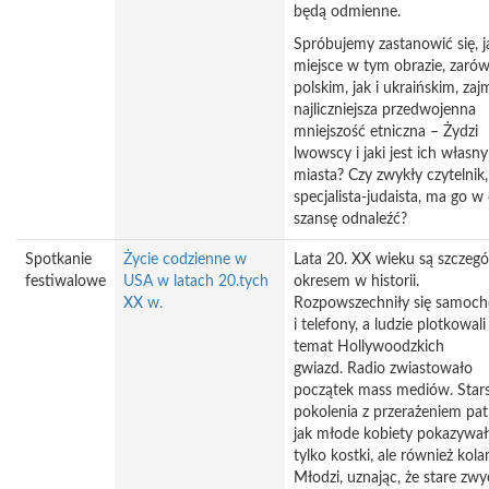
będą odmienne.
Spróbujemy zastanowić się, j
miejsce w tym obrazie, zaró
polskim, jak i ukraińskim, zaj
najliczniejsza przedwojenna
mniejszość etniczna – Żydzi
lwowscy i jaki jest ich własn
miasta? Czy zwykły czytelnik,
specjalista-judaista, ma go w
szansę odnaleźć?
Spotkanie
Życie codzienne w
Lata 20. XX wieku są szczeg
festiwalowe
USA w latach 20.tych
okresem w historii.
XX w.
Rozpowszechniły się samoc
i telefony, a ludzie plotkowali
temat Hollywoodzkich
gwiazd. Radio zwiastowało
początek mass mediów. Star
pokolenia z przerażeniem pat
jak młode kobiety pokazywał
tylko kostki, ale również kola
Młodzi, uznając, że stare zwy