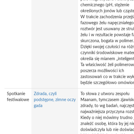
chemicznego (pH, stężenie
określonych jonów lub cząste
W trakcie zachodzenia przejś
fazowego żelu napęczniałego
roztwór jest usuwany ze stru
żelu i w rezultacie powstaje f
skurczona, bogata w polimer.
Dzięki swojej czułości na róż
czynniki środowiskowe mater
określa się mianem „inteligen
Ta właściwość żeli polimero
poszerza możliwości ich
zastosowań co w trakcie wy
będzie szczegółowo omówio
Spotkanie
Zdrada, czyli
To słowa z utworu zespołu
festiwalowe
podstępne, zimne oczy
Maanam, tymczasem zjawisk
gada
zdrady, to wg badań, najczęst
najważniejsza przyczyna rozs
Kiedy o niej mówimy trudno 
znaleźć osobę, która by jej ni
doświadczyła lub nie doświa