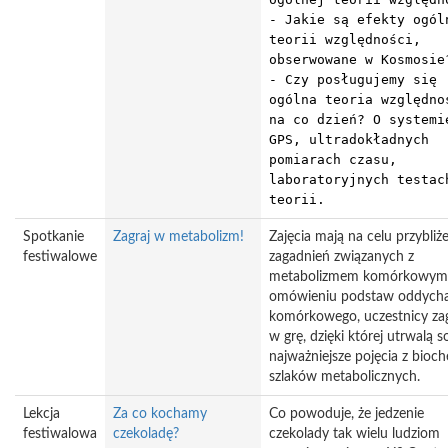
- Jakie są efekty ogól
teorii względności,
obserwowane w Kosmosie
- Czy posługujemy się
ogólna teoria względno
na co dzień? O systemi
GPS, ultradokładnych
pomiarach czasu,
laboratoryjnych testac
teorii.
Spotkanie
Zagraj w metabolizm!
Zajęcia mają na celu przybliż
festiwalowe
zagadnień związanych z
metabolizmem komórkowym
omówieniu podstaw oddycha
komórkowego, uczestnicy zag
w grę, dzięki której utrwalą s
najważniejsze pojęcia z bioch
szlaków metabolicznych.
Lekcja
Za co kochamy
Co powoduje, że jedzenie
festiwalowa
czekoladę?
czekolady tak wielu ludziom