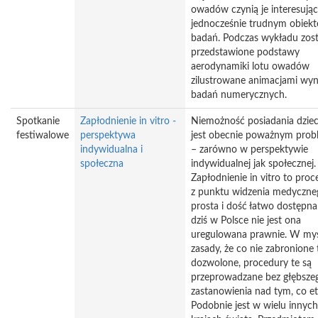
owadów czynią je interesują
jednocześnie trudnym obiek
badań. Podczas wykładu zos
przedstawione podstawy
aerodynamiki lotu owadów
zilustrowane animacjami wy
badań numerycznych.
Spotkanie
Zapłodnienie in vitro -
Niemożność posiadania dzie
festiwalowe
perspektywa
jest obecnie poważnym pro
indywidualna i
– zarówno w perspektywie
społeczna
indywidualnej jak społecznej.
Zapłodnienie in vitro to pro
z punktu widzenia medyczne
prosta i dość łatwo dostępna
dziś w Polsce nie jest ona
uregulowana prawnie. W my
zasady, że co nie zabronione 
dozwolone, procedury te są
przeprowadzane bez głębsze
zastanowienia nad tym, co et
Podobnie jest w wielu innych