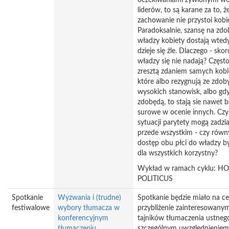
oczekiwaniami żywionymi w
liderów, to są karane za to, ż
zachowanie nie przystoi kobie
Paradoksalnie, szansę na zdo
władzy kobiety dostają wtedy
dzieje się źle. Dlaczego - sko
władzy się nie nadają? Częst
zresztą zdaniem samych kobi
które albo rezygnują ze zdo
wysokich stanowisk, albo gdy 
zdobędą, to stają sie nawet b
surowe w ocenie innych. Czy
sytuacji parytety mogą zadzi
przede wszystkim - czy równ
dostęp obu płci do władzy b
dla wszystkich korzystny?
Wykład w ramach cyklu: 
POLITICUS
Spotkanie
Wyzwania i (trudne)
Spotkanie będzie miało na ce
festiwalowe
wybory tłumacza w
przybliżenie zainteresowany
konferencyjnym
tajników tłumaczenia ustnego
tłumaczeniu
szczególnym uwzględnieniem