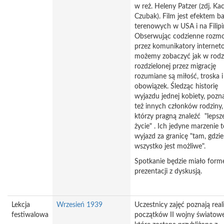
w reż. Heleny Patzer (zdj. Ka
Czubak). Film jest efektem b
terenowych w USA i na Filipi
Obserwując codzienne rozm
przez komunikatory internet
możemy zobaczyć jak w rodz
rozdzielonej przez migrację
rozumiane są miłość, troska i
obowiązek. Śledząc historię
wyjazdu jednej kobiety, poz
też innych członków rodziny,
którzy pragną znaleźć "lepsz
życie" . Ich jedyne marzenie 
wyjazd za granicę "tam, gdzie
wszystko jest możliwe".
Spotkanie będzie miało form
prezentacji z dyskusją.
Lekcja
Wrzesień 1939
Uczestnicy zajęć poznają real
festiwalowa
początków II wojny światowe