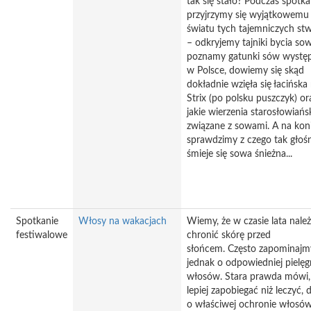
tak się stało? Podczas spotka
przyjrzymy się wyjątkowemu
światu tych tajemniczych st
– odkryjemy tajniki bycia sow
poznamy gatunki sów wystę
w Polsce, dowiemy się skąd
dokładnie wzięła się łacińsk
Strix (po polsku puszczyk) or
jakie wierzenia starosłowiańs
związane z sowami. A na kon
sprawdzimy z czego tak głoś
śmieje się sowa śnieżna...
Spotkanie
Włosy na wakacjach
Wiemy, że w czasie lata nale
festiwalowe
chronić skórę przed
słońcem. Często zapominajm
jednak o odpowiedniej pielęg
włosów. Stara prawda mówi,
lepiej zapobiegać niż leczyć, 
o właściwej ochronie włosó