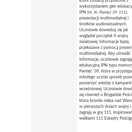
które zostaną przybliżone z
wykorzystaniem gier edukac
IPN (m. in.
Pamięć 39, 111
),
prezentacji multimedialnej i
środków audiowizualnych.
Uczniowie dowiedzą się jak
wyglądał początek II wojny
światowej. Informacje będą
przekazane z pomocą prezent
multimedialnej. Aby utrwalić
informacje, uczniowie zagraj
edukacyjną IPN typu memory
Pamięć '39, która w przystęp
młodego ucznia sposób pozw
poszerzyć wiedzę o kampanii
wrześniowej. Uczniowie dow
się również o Brygadzie Pośc
która broniła nieba nad War
w pierwszych dniach wojny i
zagrają w grę 111, inspirowa
walkiami 111 Eskadry Pościg