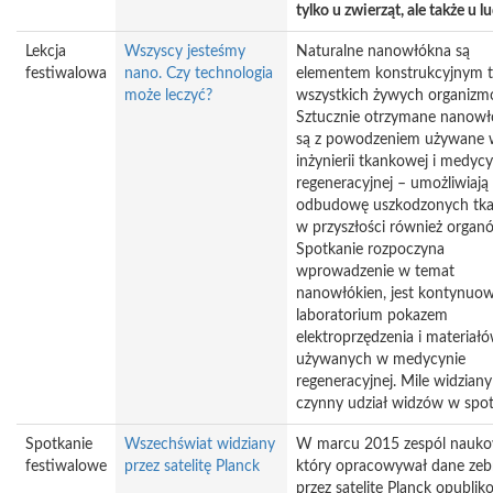
tylko u zwierząt, ale także u lu
Lekcja
Wszyscy jesteśmy
Naturalne nanowłókna są
festiwalowa
nano. Czy technologia
elementem konstrukcyjnym 
może leczyć?
wszystkich żywych organizm
Sztucznie otrzymane nanow
są z powodzeniem używane 
inżynierii tkankowej i medycy
regeneracyjnej – umożliwiają
odbudowę uszkodzonych tka
w przyszłości również organ
Spotkanie rozpoczyna
wprowadzenie w temat
nanowłókien, jest kontynuo
laboratorium pokazem
elektroprzędzenia i materiał
używanych w medycynie
regeneracyjnej. Mile widziany
czynny udział widzów w spot
Spotkanie
Wszechświat widziany
W marcu 2015 zespól nauk
festiwalowe
przez satelitę Planck
który opracowywał dane zeb
przez satelitę Planck opublik