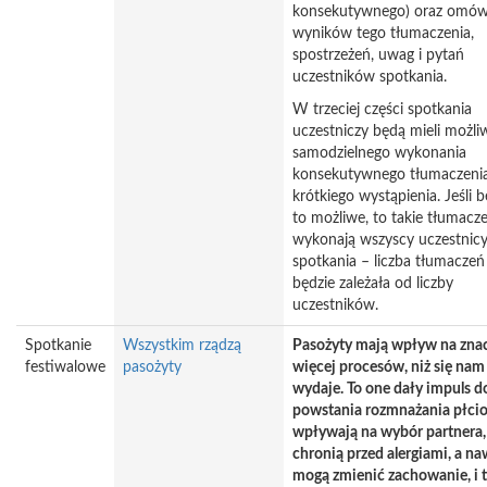
konsekutywnego) oraz omów
wyników tego tłumaczenia,
spostrzeżeń, uwag i pytań
uczestników spotkania.
W trzeciej części spotkania
uczestniczy będą mieli możli
samodzielnego wykonania
konsekutywnego tłumaczeni
krótkiego wystąpienia. Jeśli b
to możliwe, to takie tłumacz
wykonają wszyscy uczestnic
spotkania – liczba tłumaczeń
będzie zależała od liczby
uczestników.
Spotkanie
Wszystkim rządzą
Pasożyty mają wpływ na zna
festiwalowe
pasożyty
więcej procesów, niż się nam
wydaje. To one dały impuls d
powstania rozmnażania płci
wpływają na wybór partnera,
chronią przed alergiami, a na
mogą zmienić zachowanie, i t