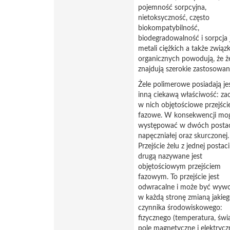
pojemność sorpcyjna,
nietoksyczność, często
biokompatybilność,
biodegradowalność i sorpcja
metali ciężkich a także zwią
organicznych powodują, że ż
znajdują szerokie zastosowan
Żele polimerowe posiadają je
inną ciekawą właściwość: za
w nich objętościowe przejści
fazowe. W konsekwencji mo
występować w dwóch postac
napęczniałej oraz skurczonej.
Przejście żelu z jednej postac
drugą nazywane jest
objętościowym przejściem
fazowym. To przejście jest
odwracalne i może być wyw
w każdą stronę zmianą jakie
czynnika środowiskowego:
fizycznego (temperatura, świa
pole magnetyczne i elektrycz