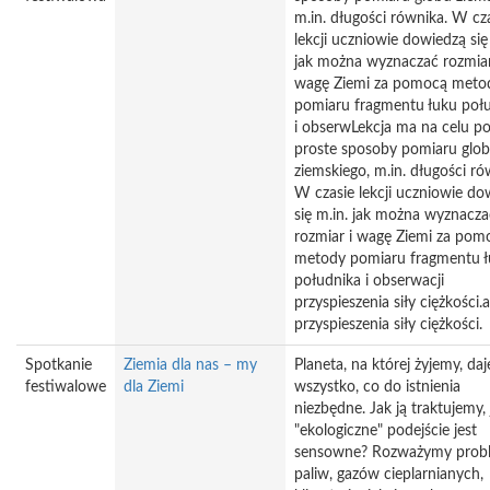
m.in. długości równika. W cz
lekcji uczniowie dowiedzą się
jak można wyznaczać rozmiar
wagę Ziemi za pomocą meto
pomiaru fragmentu łuku poł
i obserwLekcja ma na celu p
proste sposoby pomiaru glo
ziemskiego, m.in. długości ró
W czasie lekcji uczniowie do
się m.in. jak można wyznacza
rozmiar i wagę Ziemi za pom
metody pomiaru fragmentu 
południka i obserwacji
przyspieszenia siły ciężkości.a
przyspieszenia siły ciężkości.
Spotkanie
Ziemia dla nas – my
Planeta, na której żyjemy, da
festiwalowe
dla Ziemi
wszystko, co do istnienia
niezbędne. Jak ją traktujemy, 
"ekologiczne" podejście jest
sensowne? Rozważymy prob
paliw, gazów cieplarnianych,