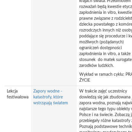
krajach świata. Przedmiotem
rozważań będą kwestie etyc
zapłodnienia in vitro, kwestie
prawne związane z rodziciel
dziecka powstałego z komór
rozrodczych innych niż osob
poddające się procedurze i k
możliwych (pożądanych)
ograniczeń dostępności
zapłodnienia in vitro, a także
stosunek do matek surogatek
zarodków ludzkich.
Wykład w ramach cyklu: P
ŻYCIE
Lekcja
Zapory wodne -
W trakcie zajęć uczestnicy
festiwalowa
katastrofy, które
dowiedzą się jak zbudowana 
wstrząsają światem
zapora wodna, poznają najwię
najstarsze tego typu obiekty
Polsce i na świecie. Zobaczą 
przebiegały różne katastrofy 
Poznają podstawowe technik