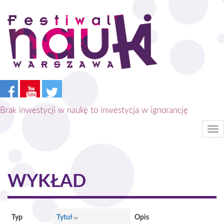
Przejdź
do
treści
Brak inwestycji w naukę to inwestycja w ignorancję
Tog
nav
WYKŁAD
Typ
Tytuł
Opis