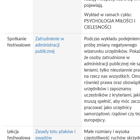
pojawiają.
Wykład w ramach cyklu:
PSYCHOLOGIA MIŁOŚCI I
CIELESNOŚCI
Spotkanie
Zatrudnienie w
Podczas wykładu podejmiem
festiwalowe
administracji
próbę zmiany negatywnego
publicznej
wizerunku urzędników. Poka
że osoby zatrudnione w
administracji publicznej nie s
leniami, tylko nieustannie pr
na rzecz nas wszystkich. O
również prawa oraz obowiązk
urzędników i zapoznamy
uczestników z kryteriami, jak
muszą spełnić, aby móc zacz
pracować jako urzędnicy
samorządowi, rządowi czy te
europejscy.
Lekcja
Zasady lotu ptaków i
Małe rozmiary i wysoka
festiwalowa
owadów
częstotliwość ruchów skrzyd