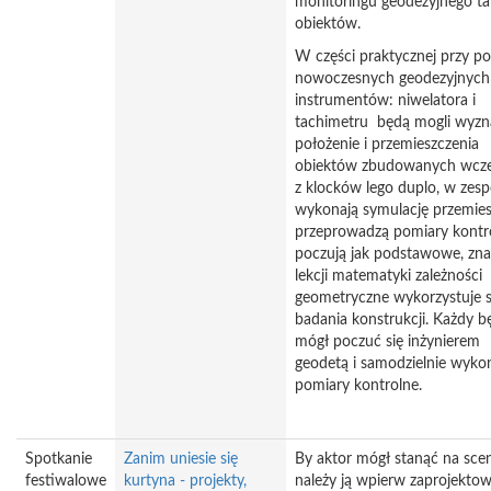
monitoringu geodezyjnego ta
obiektów.
W części praktycznej przy 
nowoczesnych geodezyjnych
instrumentów: niwelatora i
tachimetru będą mogli wyzn
położenie i przemieszczenia
obiektów zbudowanych wcze
z klocków lego duplo, w zes
wykonają symulację przemies
przeprowadzą pomiary kontr
poczują jak podstawowe, zna
lekcji matematyki zależności
geometryczne wykorzystuje s
badania konstrukcji. Każdy b
mógł poczuć się inżynierem
geodetą i samodzielnie wyko
pomiary kontrolne.
Spotkanie
Zanim uniesie się
By aktor mógł stanąć na scen
festiwalowe
kurtyna - projekty,
należy ją wpierw zaprojektow