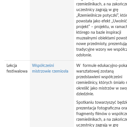
rzemieślnikach, a na zakończ
uczestnicy zagrają w grę
„Rzemieślnicze potyczki”, któ
powstała jako efekt „Uwolnić
projekt” – projektu, w ramac
którego na bazie inspiracji
muzealnymi obiektami powst
nowe przedmioty, prezentują
tradycyjne wzory we współcz
odsłonie.
Lekcja
Współcześni
W formule edukacyjno-pok
festiwalowa
mistrzowie rzemiosła
warsztatowej zostaną
przedstawieni współcześni
rzemieślnicy, których śmiało
określić jako mistrzów w swo
dziedzinie.
Spotkaniu towarzyszyć będzi
prezentacja fotograficzna ora
fragmenty filmów o współcz
rzemieślnikach, a na zakończ
uczestnicy zagrają w grę