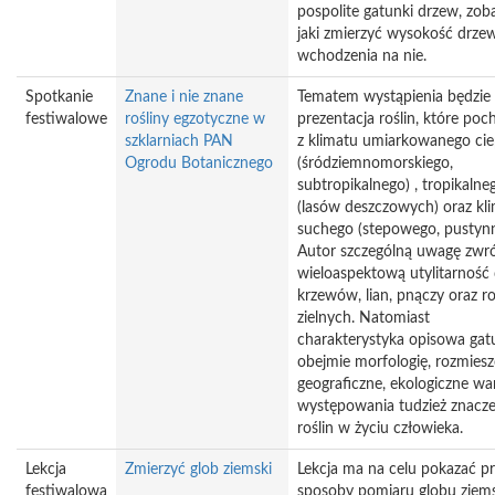
pospolite gatunki drzew, zob
jaki zmierzyć wysokość drze
wchodzenia na nie.
Spotkanie
Znane i nie znane
Tematem wystąpienia będzie
festiwalowe
rośliny egzotyczne w
prezentacja roślin, które po
szklarniach PAN
z klimatu umiarkowanego cie
Ogrodu Botanicznego
(śródziemnomorskiego,
subtropikalnego) , tropikalne
(lasów deszczowych) oraz kl
suchego (stepowego, pustynn
Autor szczególną uwagę zwró
wieloaspektową utylitarność
krzewów, lian, pnączy oraz ro
zielnych. Natomiast
charakterystyka opisowa ga
obejmie morfologię, rozmiesz
geograficzne, ekologiczne wa
występowania tudzież znacze
roślin w życiu człowieka.
Lekcja
Zmierzyć glob ziemski
Lekcja ma na celu pokazać p
festiwalowa
sposoby pomiaru globu ziems