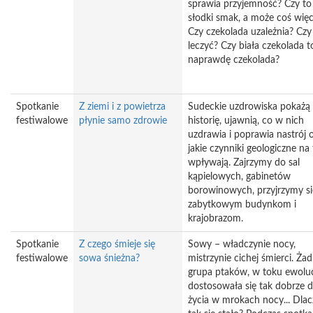
sprawia przyjemność? Czy to
słodki smak, a może coś więc
Czy czekolada uzależnia? Cz
leczyć? Czy biała czekolada t
naprawdę czekolada?
Spotkanie
Z ziemi i z powietrza
Sudeckie uzdrowiska pokażą
festiwalowe
płynie samo zdrowie
historię, ujawnią, co w nich
uzdrawia i poprawia nastrój 
jakie czynniki geologiczne na
wpływają. Zajrzymy do sal
kąpielowych, gabinetów
borowinowych, przyjrzymy si
zabytkowym budynkom i
krajobrazom.
Spotkanie
Z czego śmieje się
Sowy – władczynie nocy,
festiwalowe
sowa śnieżna?
mistrzynie cichej śmierci. Ża
grupa ptaków, w toku ewolucj
dostosowała się tak dobrze 
życia w mrokach nocy... Dla