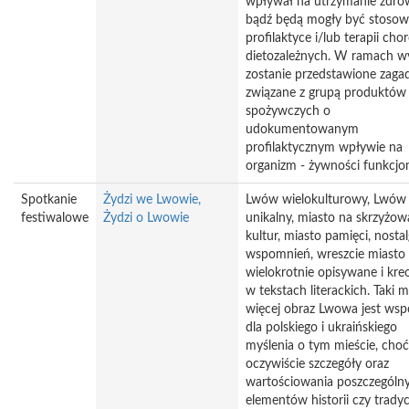
wpływał na utrzymanie zdro
bądź będą mogły być stoso
profilaktyce i/lub terapii cho
dietozależnych. W ramach w
zostanie przedstawione zaga
związane z grupą produktów
spożywczych o
udokumentowanym
profilaktycznym wpływie na
organizm - żywności funkcjon
Spotkanie
Żydzi we Lwowie,
Lwów wielokulturowy, Lwów
festiwalowe
Żydzi o Lwowie
unikalny, miasto na skrzyżow
kultur, miasto pamięci, nostalg
wspomnień, wreszcie miasto
wielokrotnie opisywane i kr
w tekstach literackich. Taki m
więcej obraz Lwowa jest wsp
dla polskiego i ukraińskiego
myślenia o tym mieście, choć
oczywiście szczegóły oraz
wartościowania poszczególn
elementów historii czy tradyc