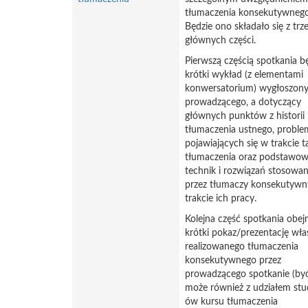
tłumaczenia konsekutywnego
Będzie ono składało się z trz
głównych części.
Pierwszą częścią spotkania b
krótki wykład (z elementami
konwersatorium) wygłoszony
prowadzącego, a dotyczący
głównych punktów z historii
tłumaczenia ustnego, probl
pojawiających się w trakcie t
tłumaczenia oraz podstawo
technik i rozwiązań stosowa
przez tłumaczy konsekutyw
trakcie ich pracy.
Kolejna część spotkania obej
krótki pokaz/prezentację wła
realizowanego tłumaczenia
konsekutywnego przez
prowadzącego spotkanie (by
może również z udziałem stu
ów kursu tłumaczenia