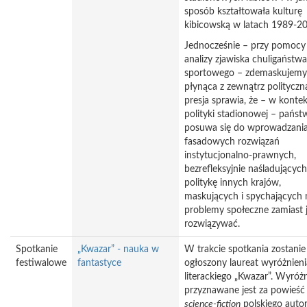
sposób kształtowała kulturę
kibicowską w latach 1989-2
Jednocześnie – przy pomocy
analizy zjawiska chuligaństwa
sportowego – zdemaskujemy
płynąca z zewnątrz polityczn
presja sprawia, że – w kontek
polityki stadionowej – państ
posuwa się do wprowadzani
fasadowych rozwiązań
instytucjonalno-prawnych,
bezrefleksyjnie naśladujących
politykę innych krajów,
maskujących i spychających 
problemy społeczne zamiast 
rozwiązywać.
Spotkanie
„Kwazar” - nauka w
W trakcie spotkania zostanie
festiwalowe
fantastyce
ogłoszony laureat wyróżnieni
literackiego „Kwazar”. Wyróż
przyznawane jest za powieść
science-fiction
polskiego autor