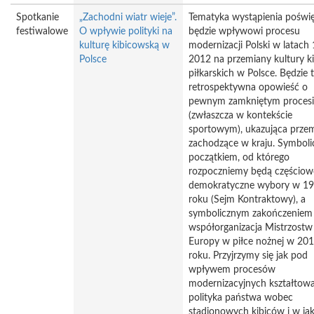
Spotkanie
„Zachodni wiatr wieje”.
Tematyka wystąpienia poświ
festiwalowe
O wpływie polityki na
będzie wpływowi procesu
kulturę kibicowską w
modernizacji Polski w latach
Polsce
2012 na przemiany kultury k
piłkarskich w Polsce. Będzie 
retrospektywna opowieść o
pewnym zamkniętym procesi
(zwłaszcza w kontekście
sportowym), ukazująca prze
zachodzące w kraju. Symbol
początkiem, od którego
rozpoczniemy będą częścio
demokratyczne wybory w 1
roku (Sejm Kontraktowy), a
symbolicznym zakończeniem
współorganizacja Mistrzostw
Europy w piłce nożnej w 20
roku. Przyjrzymy się jak pod
wpływem procesów
modernizacyjnych kształtowa
polityka państwa wobec
stadionowych kibiców i w jak