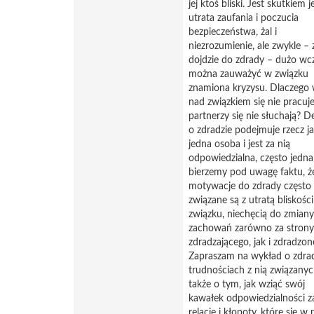
jej ktoś bliski. Jest skutkiem j
utrata zaufania i poczucia
bezpieczeństwa, żal i
niezrozumienie, ale zwykle –
dojdzie do zdrady – dużo wcz
można zauważyć w związku
znamiona kryzysu. Dlaczego
nad związkiem się nie pracuje
partnerzy się nie słuchają? D
o zdradzie podejmuje rzecz j
jedna osoba i jest za nią
odpowiedzialna, często jedna
bierzemy pod uwagę faktu, ż
motywacje do zdrady często
związane są z utratą bliskośc
związku, niechęcią do zmiany
zachowań zarówno za strony
zdradzającego, jak i zdradzon
Zapraszam na wykład o zdrad
trudnościach z nią związanyc
także o tym, jak wziąć swój
kawałek odpowiedzialności z
relację i kłopoty, które się w n