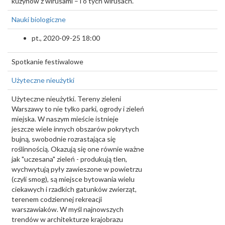
kuzynów z wirusami – i o tych wirusach.
Nauki biologiczne
pt., 2020-09-25 18:00
Spotkanie festiwalowe
Użyteczne nieużytki
Użyteczne nieużytki. Tereny zieleni
Warszawy to nie tylko parki, ogrody i zieleń
miejska. W naszym mieście istnieje
jeszcze wiele innych obszarów pokrytych
bujną, swobodnie rozrastająca się
roślinnością. Okazują się one równie ważne
jak "uczesana" zieleń - produkują tlen,
wychwytują pyły zawieszone w powietrzu
(czyli smog), są miejsce bytowania wielu
ciekawych i rzadkich gatunków zwierząt,
terenem codziennej rekreacji
warszawiaków. W myśl najnowszych
trendów w architekturze krajobrazu