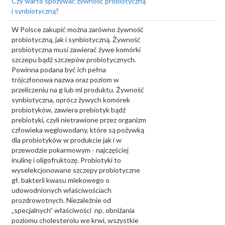
Czy warto spożywać żywność probiotyczną
i synbiotyczną?
W Polsce zakupić można zarówno żywność
probiotyczną, jak i synbiotyczną. Żywność
probiotyczna musi zawierać żywe komórki
szczepu bądź szczepów probiotycznych.
Powinna podana być ich pełna
trójczłonowa nazwa oraz poziom w
przeliczeniu na g lub ml produktu. Żywność
synbiotyczna, oprócz żywych komórek
probiotyków, zawiera prebiotyk bądź
prebiotyki, czyli nietrawione przez organizm
człowieka węglowodany, które są pożywką
dla probiotyków w produkcie jak i w
przewodzie pokarmowym - najczęściej
inulinę i oligofruktozę. Probiotyki to
wyselekcjonowane szczepy probiotyczne
gł. bakterii kwasu mlekowego o
udowodnionych właściwościach
prozdrowotnych. Niezależnie od
„specjalnych” właściwości np. obniżania
poziomu cholesterolu we krwi, wszystkie