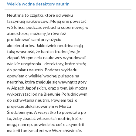
Wielkie wodne detektory nautrin
Neutrina to cząstki, które od wieku
fascynują naukowców. Mogą one powstać
w Słońcu, podczas wybuchu supernowej, w
atmosferze, możemy je również
produkować sami przy użyciu
akceleratorów. Jakkolwiek neutrina mają
taką własność, że bardzo trudno jest je
złapać. W tym celu naukowcy wybudowali
wielkie urządzenia - detektory, które służą
do pomiaru neutrin. Podczas wykładu
opowiem o wielkiej wodnej pułapce na
neutrina, która znajduje się wewnątrz góry
w Alpach Japońskich, oraz o tym, jak można
wykorzystać lód na Biegunie Południowym
do schwytania neutrin. Powiem też o
projekcie zlokalizowanym w Morzu
Śródziemnym. A wszystko to powstało po
to, żeby zbadać własności neutrin, które
mogą nam np. powiedzieć coś o asymetrii
materii i antymaterii we Wszechświecie.