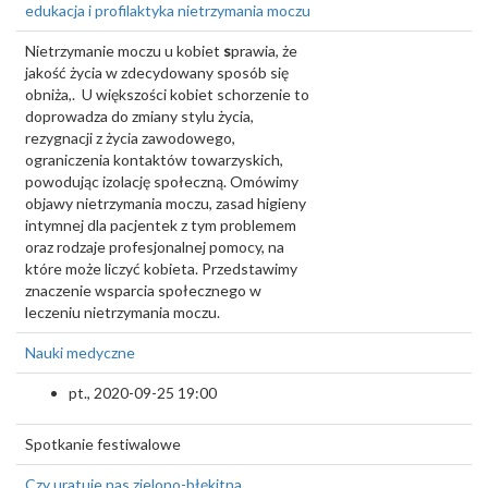
edukacja i profilaktyka nietrzymania moczu
Nietrzymanie moczu u kobiet
s
prawia, że
jakość życia w zdecydowany sposób się
obniża,. U większości kobiet schorzenie to
doprowadza do zmiany stylu życia,
rezygnacji z życia zawodowego,
ograniczenia kontaktów towarzyskich,
powodując izolację społeczną. Omówimy
objawy nietrzymania moczu, zasad higieny
intymnej dla pacjentek z tym problemem
oraz rodzaje profesjonalnej pomocy, na
które może liczyć kobieta. Przedstawimy
znaczenie wsparcia społecznego w
leczeniu nietrzymania moczu.
Nauki medyczne
pt., 2020-09-25 19:00
Spotkanie festiwalowe
Czy uratuje nas zielono-błękitna