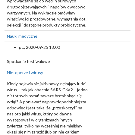
wprowadzane są do wędlin surowych
długodojrzewających i napojów owocowo-
warzywnych. Na wykładzie omówimy
właściwości prozdowotne, wymagania dot.
selekcji i dostępne produkty probiotyczne.
Nauki medyczne
pt., 2020-09-25 18:00
Spotkanie festiwalowe
Nietoperze i wirusy
Kiedy pojawia się jakiś nowy, nękający ludzi
wirus – tak jak obecnie SARS-CoV2 – jedno
z istotnych pytań zawsze brzmi: skąd się
wziął? A ponieważ najprawdopodobniejsza
odpowiedź jest taka, że „przeskoczył” na
nas oto jakiś wirus, który od dawna
występował w organizmach innych
zwierząt, tylko my wcześniej nie mieliśmy
okazji się nim zarazić (lub on nie całkiem