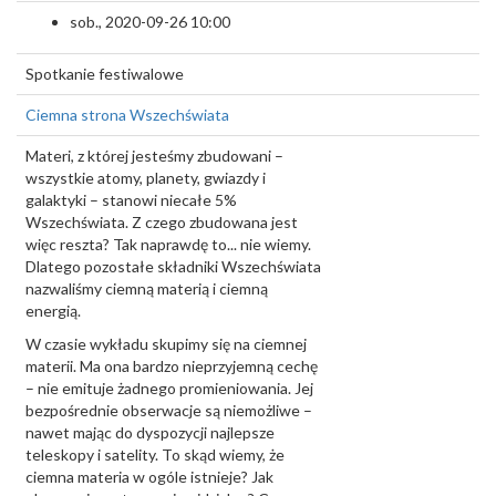
sob., 2020-09-26 10:00
Spotkanie festiwalowe
Ciemna strona Wszechświata
Materi, z której jesteśmy zbudowani –
wszystkie atomy, planety, gwiazdy i
galaktyki – stanowi niecałe 5%
Wszechświata. Z czego zbudowana jest
więc reszta? Tak naprawdę to... nie wiemy.
Dlatego pozostałe składniki Wszechświata
nazwaliśmy ciemną materią i ciemną
energią.
W czasie wykładu skupimy się na ciemnej
materii. Ma ona bardzo nieprzyjemną cechę
– nie emituje żadnego promieniowania. Jej
bezpośrednie obserwacje są niemożliwe –
nawet mając do dyspozycji najlepsze
teleskopy i satelity. To skąd wiemy, że
ciemna materia w ogóle istnieje? Jak