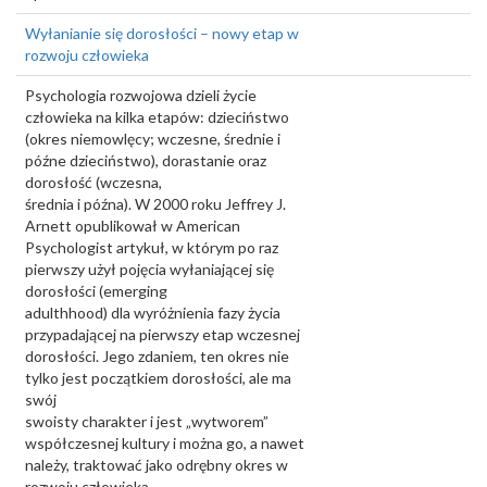
Wyłanianie się dorosłości – nowy etap w
rozwoju człowieka
Psychologia rozwojowa dzieli życie
człowieka na kilka etapów: dzieciństwo
(okres niemowlęcy; wczesne, średnie i
późne dzieciństwo), dorastanie oraz
dorosłość (wczesna,
średnia i późna). W 2000 roku Jeffrey J.
Arnett opublikował w American
Psychologist artykuł, w którym po raz
pierwszy użył pojęcia wyłaniającej się
dorosłości (emerging
adulthhood) dla wyróżnienia fazy życia
przypadającej na pierwszy etap wczesnej
dorosłości. Jego zdaniem, ten okres nie
tylko jest początkiem dorosłości, ale ma
swój
swoisty charakter i jest „wytworem”
współczesnej kultury i można go, a nawet
należy, traktować jako odrębny okres w
rozwoju człowieka.