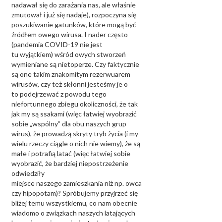
nadawał się do zarażania nas, ale właśnie
zmutował i już się nadaje), rozpoczyna się
poszukiwanie gatunków, które mogą być
źródłem owego wirusa. I nader często
(pandemia COVID-19 nie jest
tu wyjątkiem) wśród owych stworzeń
wymieniane są nietoperze. Czy faktycznie
są one takim znakomitym rezerwuarem
wirusów, czy też skłonni jesteśmy je o
to podejrzewać z powodu tego
niefortunnego zbiegu okoliczności, że tak
jak my są ssakami (więc łatwiej wyobrazić
sobie „wspólny” dla obu naszych grup
wirus), że prowadzą skryty tryb życia (i my
wielu rzeczy ciągle o nich nie wiemy), że są
małe i potrafią latać (więc łatwiej sobie
wyobrazić, że bardziej niepostrzeżenie
odwiedziły
miejsce naszego zamieszkania niż np. owca
czy hipopotam)? Spróbujemy przyjrzeć się
bliżej temu wszystkiemu, co nam obecnie
wiadomo o związkach naszych latających