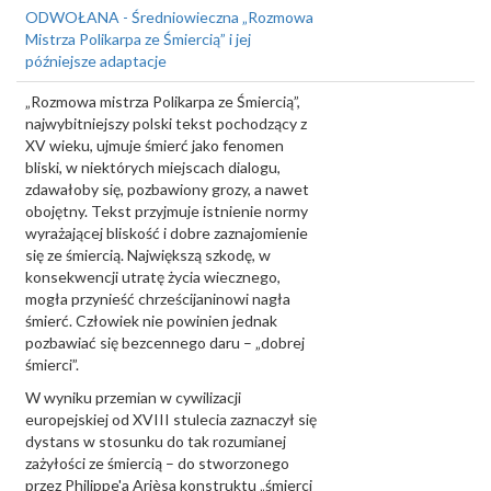
ODWOŁANA - Średniowieczna „Rozmowa
Mistrza Polikarpa ze Śmiercią” i jej
późniejsze adaptacje
„Rozmowa mistrza Polikarpa ze Śmiercią”,
najwybitniejszy polski tekst pochodzący z
XV wieku, ujmuje śmierć jako fenomen
bliski, w niektórych miejscach dialogu,
zdawałoby się, pozbawiony grozy, a nawet
obojętny. Tekst przyjmuje istnienie normy
wyrażającej bliskość i dobre zaznajomienie
się ze śmiercią. Największą szkodę, w
konsekwencji utratę życia wiecznego,
mogła przynieść chrześcijaninowi nagła
śmierć. Człowiek nie powinien jednak
pozbawiać się bezcennego daru – „dobrej
śmierci”.
W wyniku przemian w cywilizacji
europejskiej od XVIII stulecia zaznaczył się
dystans w stosunku do tak rozumianej
zażyłości ze śmiercią – do stworzonego
przez Philippe'a Arièsa konstruktu „śmierci