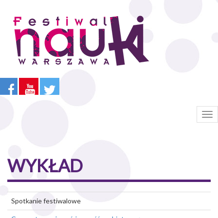
Przejdź
do
treści
Tog
nav
WYKŁAD
Spotkanie festiwalowe