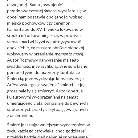
oswojonej”. Samo „oswojenie”
przednowoczesnej śmierci wyrażało się w
obcej nam postawie obojętności wobec
miejsca pochówków czy ceremonii.
(Cmentarze do XVIII wieku lokowano w
środku ośrodków miejskich, w pewnym
sensie martwi i żywi współegzystowali
obok siebie, co musiało obniżać niepokój
wpisywany w przesłanie
memento mori
).
Autor Rozmowy najwyraźniej ma tego
świadomość, intensyfikując w jego własnej
perspektywie dramatyczny kontakt ze
Śmiercią, przezwyciężając konsekwencje
Arièsowskiego „oswojenia” śmierci – z jej
grozą należy się zmierzyć. Autor operuje
kulturowymi wyobrażeniami na temat
umierającego ciała, odnosi się do pewnych
społecznych praktyk i sytuacji, związanych
z umieraniem.
Śmierć jest najpewniejszym wydarzeniem w
życiu każdego człowieka, choć godzina jej
przyjścia będzie dlań najmniej spodziewana i