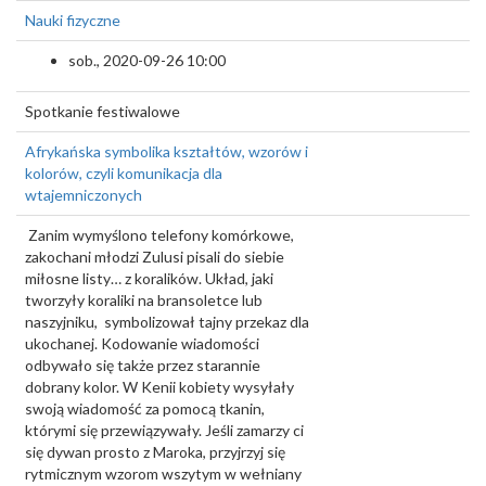
Nauki fizyczne
sob., 2020-09-26 10:00
Spotkanie festiwalowe
Afrykańska symbolika kształtów, wzorów i
kolorów, czyli komunikacja dla
wtajemniczonych
Zanim wymyślono telefony komórkowe,
zakochani młodzi Zulusi pisali do siebie
miłosne listy… z koralików. Układ, jaki
tworzyły koraliki na bransoletce lub
naszyjniku, symbolizował tajny przekaz dla
ukochanej. Kodowanie wiadomości
odbywało się także przez starannie
dobrany kolor. W Kenii kobiety wysyłały
swoją wiadomość za pomocą tkanin,
którymi się przewiązywały. Jeśli zamarzy ci
się dywan prosto z Maroka, przyjrzyj się
rytmicznym wzorom wszytym w wełniany