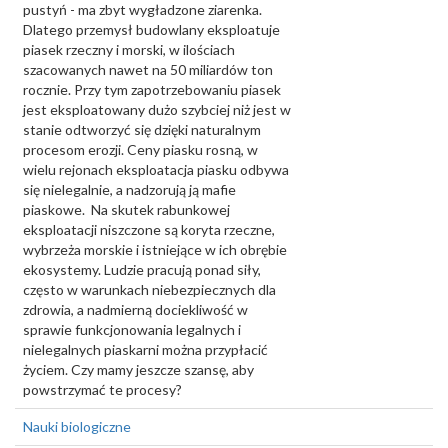
pustyń - ma zbyt wygładzone ziarenka.
Dlatego przemysł budowlany eksploatuje
piasek rzeczny i morski, w ilościach
szacowanych nawet na 50 miliardów ton
rocznie. Przy tym zapotrzebowaniu piasek
jest eksploatowany dużo szybciej niż jest w
stanie odtworzyć się dzięki naturalnym
procesom erozji. Ceny piasku rosną, w
wielu rejonach eksploatacja piasku odbywa
się nielegalnie, a nadzorują ją mafie
piaskowe. Na skutek rabunkowej
eksploatacji niszczone są koryta rzeczne,
wybrzeża morskie i istniejące w ich obrębie
ekosystemy. Ludzie pracują ponad siły,
często w warunkach niebezpiecznych dla
zdrowia, a nadmierną dociekliwość w
sprawie funkcjonowania legalnych i
nielegalnych piaskarni można przypłacić
życiem. Czy mamy jeszcze szansę, aby
powstrzymać te procesy?
Nauki biologiczne