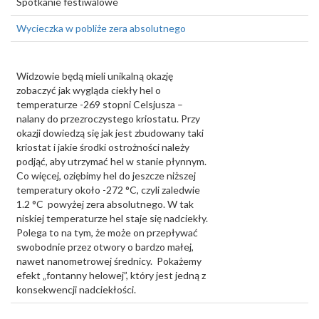
Spotkanie festiwalowe
Wycieczka w pobliże zera absolutnego
Widzowie będą mieli unikalną okazję
zobaczyć jak wygląda ciekły hel o
temperaturze -269 stopni Celsjusza –
nalany do przezroczystego kriostatu. Przy
okazji dowiedzą się jak jest zbudowany taki
kriostat i jakie środki ostrożności należy
podjąć, aby utrzymać hel w stanie płynnym.
Co więcej, oziębimy hel do jeszcze niższej
temperatury około -272 °C, czyli zaledwie
1.2 °C powyżej zera absolutnego. W tak
niskiej temperaturze hel staje się nadciekły.
Polega to na tym, że może on przepływać
swobodnie przez otwory o bardzo małej,
nawet nanometrowej średnicy. Pokażemy
efekt „fontanny helowej”, który jest jedną z
konsekwencji nadciekłości.