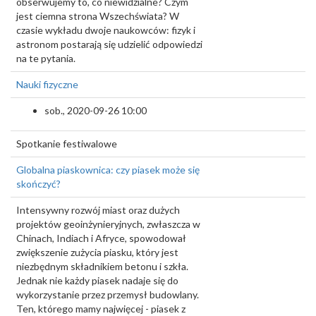
obserwujemy to, co niewidzialne? Czym
jest ciemna strona Wszechświata? W
czasie wykładu dwoje naukowców: fizyk i
astronom postarają się udzielić odpowiedzi
na te pytania.
Nauki fizyczne
sob., 2020-09-26 10:00
Spotkanie festiwalowe
Globalna piaskownica: czy piasek może się
skończyć?
Intensywny rozwój miast oraz dużych
projektów geoinżynieryjnych, zwłaszcza w
Chinach, Indiach i Afryce, spowodował
zwiększenie zużycia piasku, który jest
niezbędnym składnikiem betonu i szkła.
Jednak nie każdy piasek nadaje się do
wykorzystanie przez przemysł budowlany.
Ten, którego mamy najwięcej - piasek z