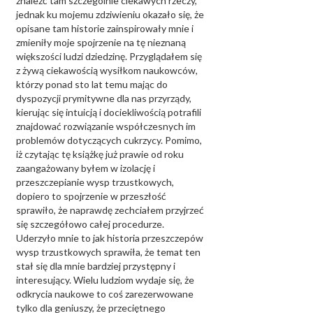
znaleźć tam szczególnie ciekawych rzeczy,
jednak ku mojemu zdziwieniu okazało się, że
opisane tam historie zainspirowały mnie i
zmieniły moje spojrzenie na tę nieznaną
większości ludzi dziedzinę. Przyglądałem się
z żywą ciekawością wysiłkom naukowców,
którzy ponad sto lat temu mając do
dyspozycji prymitywne dla nas przyrządy,
kierując się intuicją i dociekliwością potrafili
znajdować rozwiązanie współczesnych im
problemów dotyczących cukrzycy. Pomimo,
iż czytając tę książkę już prawie od roku
zaangażowany byłem w izolację i
przeszczepianie wysp trzustkowych,
dopiero to spojrzenie w przeszłość
sprawiło, że naprawdę zechciałem przyjrzeć
się szczegółowo całej procedurze.
Uderzyło mnie to jak historia przeszczepów
wysp trzustkowych sprawiła, że temat ten
stał się dla mnie bardziej przystępny i
interesujący. Wielu ludziom wydaje się, że
odkrycia naukowe to coś zarezerwowane
tylko dla geniuszy, że przeciętnego