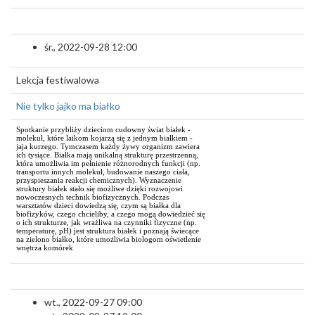
śr., 2022-09-28 12:00
Lekcja festiwalowa
Nie tylko jajko ma białko
Spotkanie przybliży dzieciom cudowny świat białek -
molekuł, które laikom kojarzą się z jednym białkiem -
jaja kurzego. Tymczasem każdy żywy organizm zawiera
ich tysiące. Białka mają unikalną strukturę przestrzenną,
która umożliwia im pełnienie różnorodnych funkcji (np.
transportu innych molekuł, budowanie naszego ciała,
przyspieszania reakcji chemicznych). Wyznaczenie
struktury białek stało się możliwe dzięki rozwojowi
nowoczesnych technik biofizycznych. Podczas
warsztatów dzieci dowiedzą się, czym są białka dla
biofizyków, czego chcieliby, a czego mogą dowiedzieć się
o ich strukturze, jak wrażliwa na czynniki fizyczne (np.
temperaturę, pH) jest struktura białek i poznają świecące
na zielono białko, które umożliwia biologom oświetlenie
wnętrza komórek
wt., 2022-09-27 09:00