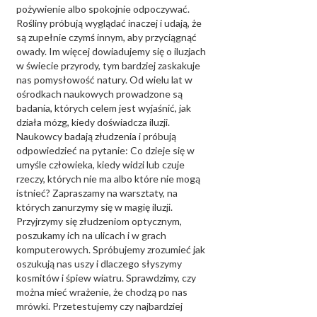
pożywienie albo spokojnie odpoczywać.
Rośliny próbują wyglądać inaczej i udają, że
są zupełnie czymś innym, aby przyciągnąć
owady. Im więcej dowiadujemy się o iluzjach
w świecie przyrody, tym bardziej zaskakuje
nas pomysłowość natury. Od wielu lat w
ośrodkach naukowych prowadzone są
badania, których celem jest wyjaśnić, jak
działa mózg, kiedy doświadcza iluzji.
Naukowcy badają złudzenia i próbują
odpowiedzieć na pytanie: Co dzieje się w
umyśle człowieka, kiedy widzi lub czuje
rzeczy, których nie ma albo które nie mogą
istnieć? Zapraszamy na warsztaty, na
których zanurzymy się w magię iluzji.
Przyjrzymy się złudzeniom optycznym,
poszukamy ich na ulicach i w grach
komputerowych. Spróbujemy zrozumieć jak
oszukują nas uszy i dlaczego słyszymy
kosmitów i śpiew wiatru. Sprawdzimy, czy
można mieć wrażenie, że chodzą po nas
mrówki. Przetestujemy czy najbardziej