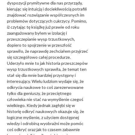
dyspozycji prymitywne dla nas przyrządy,
kierując się intuicją i dociekliwością potrafili
znajdować rozwiązanie współczesnych im
problemów dotyczących cukrzycy. Pomimo,
iż czytając tę książkę już prawie od roku
zaangażowany byłem w izolację i
przeszczepianie wysp trzustkowych,
dopiero to spojrzenie w przeszłość
sprawiło, że naprawdę zechciałem przyjrzeć
się szczegółowo całej procedurze.
Uderzyło mnie to jak historia przeszczepów
wysp trzustkowych sprawiła, że temat ten
stał się dla mnie bardziej przystępny i
interesujący. Wielu ludziom wydaje się, że
odkrycia naukowe to coś zarezerwowane
tylko dla geniuszy, że przeciętnego
człowieka nie stać na wymyślenie czegoś
wielkiego. Kiedy jednak zagłębi się w
historię odkryć naukowych okazuje się, że
logiczne myślenie, z użyciem dostępnej
wiedzy i odrobiną wyobraźni może pomóc
coś odkryć oraz jak to czasem zabawnie