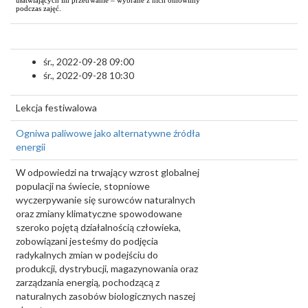
ułatwiających im przetrwanie – wybrane z nich omówimy
podczas zajęć.
śr., 2022-09-28 09:00
śr., 2022-09-28 10:30
Lekcja festiwalowa
Ogniwa paliwowe jako alternatywne źródła
energii
W odpowiedzi na trwający wzrost globalnej
populacji na świecie, stopniowe
wyczerpywanie się surowców naturalnych
oraz zmiany klimatyczne spowodowane
szeroko pojętą działalnością człowieka,
zobowiązani jesteśmy do podjęcia
radykalnych zmian w podejściu do
produkcji, dystrybucji, magazynowania oraz
zarządzania energią, pochodzącą z
naturalnych zasobów biologicznych naszej