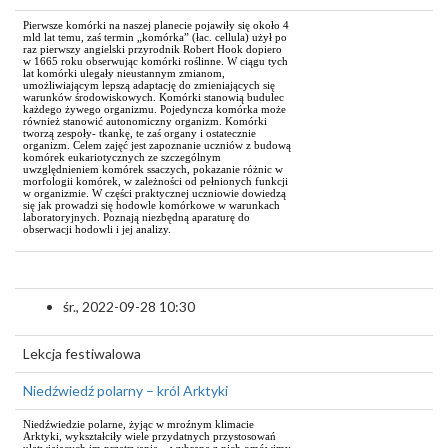
Pierwsze komórki na naszej planecie pojawiły się około 4
mld lat temu, zaś termin „komórka” (łac. cellula) użył po
raz pierwszy angielski przyrodnik Robert Hook dopiero
w 1665 roku obserwując komórki roślinne. W ciągu tych
lat komórki ulegały nieustannym zmianom,
umożliwiającym lepszą adaptację do zmieniających się
warunków środowiskowych. Komórki stanowią budulec
każdego żywego organizmu. Pojedyncza komórka może
również stanowić autonomiczny organizm. Komórki
tworzą zespoły- tkankę, te zaś organy i ostatecznie
organizm. Celem zajęć jest zapoznanie uczniów z budową
komórek eukariotycznych ze szczególnym
uwzględnieniem komórek ssaczych, pokazanie różnic w
morfologii komórek, w zależności od pełnionych funkcji
w organizmie. W części praktycznej uczniowie dowiedzą
się jak prowadzi się hodowle komórkowe w warunkach
laboratoryjnych. Poznają niezbędną aparaturę do
obserwacji hodowli i jej analizy.
śr., 2022-09-28 10:30
Lekcja festiwalowa
Niedźwiedź polarny – król Arktyki
Niedźwiedzie polarne, żyjąc w mroźnym klimacie
Arktyki, wykształciły wiele przydatnych przystosowań