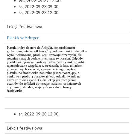
wt., 2022-09-27 12:00
śr., 2022-09-28 09:00
śr., 2022-09-28 12:00
Lekcja festiwalowa
Plastik w Arktyce
Plastik, który dociera do Arktyki, jest problemem
globalnym, wierzchołkiem góry lodowej. Jest to nie tylko
wynik wzmożonej produkcji i rozwoju przemysłu, ale
również naszych codziennych przyzwyczajeń. Odpady
plastikowe i jeszcze bardziej niebezpieczny mikroplastik
są znajdowane wszędzie: w oceanach, lodzie, układach
pokarmowych zwierząt, a nawet w śniegu. Wpływ
plastiku na środowisko naturalne jest zatrważający, a
naukowcy próbują oszacować jego oddziaływanie na
nasze zdrowie i życie. Celem lekcji jest zachęcenie
uczniów do refleksji dotyczącej naszych codziennych
czynności i działań, mających na celu ochronę
środowiska.
śr., 2022-09-28 12:00
Lekcja festiwalowa