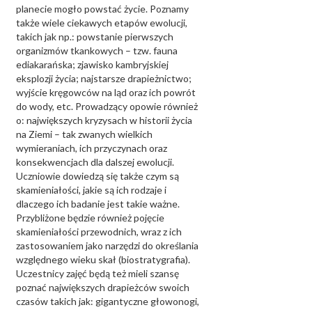
planecie mogło powstać życie. Poznamy
także wiele ciekawych etapów ewolucji,
takich jak np.: powstanie pierwszych
organizmów tkankowych – tzw. fauna
ediakarańska; zjawisko kambryjskiej
eksplozji życia; najstarsze drapieżnictwo;
wyjście kręgowców na ląd oraz ich powrót
do wody, etc. Prowadzący opowie również
o: największych kryzysach w historii życia
na Ziemi – tak zwanych wielkich
wymieraniach, ich przyczynach oraz
konsekwencjach dla dalszej ewolucji.
Uczniowie dowiedzą się także czym są
skamieniałości, jakie są ich rodzaje i
dlaczego ich badanie jest takie ważne.
Przybliżone będzie również pojęcie
skamieniałości przewodnich, wraz z ich
zastosowaniem jako narzędzi do określania
względnego wieku skał (biostratygrafia).
Uczestnicy zajęć będą też mieli szansę
poznać największych drapieżców swoich
czasów takich jak: gigantyczne głowonogi,