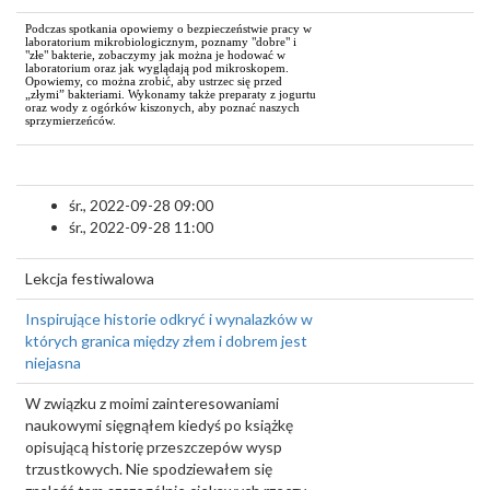
Podczas spotkania opowiemy o bezpieczeństwie pracy w
laboratorium mikrobiologicznym, poznamy "dobre" i
"złe" bakterie, zobaczymy jak można je hodować w
laboratorium oraz jak wyglądają pod mikroskopem.
Opowiemy, co można zrobić, aby ustrzec się przed
„złymi” bakteriami. Wykonamy także preparaty z jogurtu
oraz wody z ogórków kiszonych, aby poznać naszych
sprzymierzeńców.
śr., 2022-09-28 09:00
śr., 2022-09-28 11:00
Lekcja festiwalowa
Inspirujące historie odkryć i wynalazków w
których granica między złem i dobrem jest
niejasna
W związku z moimi zainteresowaniami
naukowymi sięgnąłem kiedyś po książkę
opisującą historię przeszczepów wysp
trzustkowych. Nie spodziewałem się