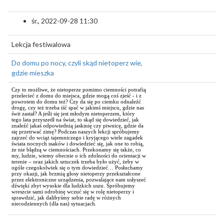
śr., 2022-09-28 11:30
Lekcja festiwalowa
Do domu po nocy, czyli skąd nietoperz wie,
gdzie mieszka
Czy to możliwe, że nietoperze pomimo ciemności potrafią
przelecieć z domu do miejsca, gdzie mogą coś zjeść - i z
powrotem do domu też? Czy da się po ciemku odnaleźć
drogę, czy też trzeba iść spać w jakimś miejscu, gdzie nas
świt zastał? A jeśli się jest młodym nietoperzem, który
tego lata przyszedł na świat, to skąd się dowiedzieć, jak
znaleźć jakaś odpowiednią jaskinię czy piwnicę, gdzie da
się przetrwać zimę? Podczas naszych lekcji spróbujemy
zajrzeć do wciąż tajemniczego i kryjącego wiele zagadek
świata nocnych ssaków i dowiedzieć się, jak one to robią,
że nie błądzą w ciemnościach. Przekonamy się także, co
my, ludzie, wiemy obecnie o ich zdolności do orientacji w
terenie – oraz jakich sztuczek trzeba było użyć, żeby w
ogóle czegokolwiek się o tym dowiedzieć… Posłuchamy
przy okazji, jak brzmią głosy nietoperzy przekształcone
przez elektroniczne urządzenia, pozwalające nam usłyszeć
dźwięki zbyt wysokie dla ludzkich uszu. Spróbujemy
wreszcie sami odrobinę wczuć się w rolę nietoperzy i
sprawdzić, jak dalibyśmy sobie radę w różnych
niecodziennych (dla nas) sytuacjach.