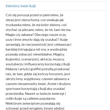
Sekretny świat iluzji
Coś się porusza przed oczami mimo, że
obraz jest nieruchomy, coś smakuje jak
truskawka mimo, że ma kolor zielony, coś
słychać za plecami, mimo, że nic tam nie ma.
Magia czy zabawa? Dlaczego nasze oczy,
uszy i inne zmysły dają się oszukać? Iluzje
sprawiają, że rzeczywistość jest ciekawsza i
bardziej intrygująca niż sny, a wyobraźnia
pozwala zobaczyć niewidzialne. Magicy,
iluzjoniści, scenarzyści, aktorzy, muzycy,
youtuberzy i influencerzy korzystają z iluzji.
Malarze i artyści graffiti potrafią przekonać
nas, że tam, gdzie się kończy horyzont, jest
ukryty inny, wyjątkowy, czasem zabawny a
czasem niesamowity świat. Armie i drużyny
sportowe korzystają z iluzji aby oszukać
przeciwnika. Nawet w świecie zwierząt i
roślin iluzje są całkiem popularne.
Niektórym zwierzętom pozwalają się
schować przed wrogiem, innym zdobyć