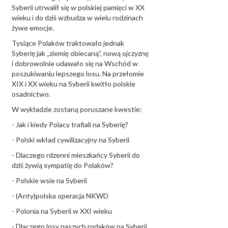
Syberii utrwalił się w polskiej pamięci w XX
wieku i do dziś wzbudza w wielu rodzinach
żywe emocje.
Tysiące Polaków traktowało jednak
Syberię jak „ziemię obiecaną”, nową ojczyznę
i dobrowolnie udawało się na Wschód w
poszukiwaniu lepszego losu. Na przełomie
XIX i XX wieku na Syberii kwitło polskie
osadnictwo.
W wykładzie zostaną poruszane kwestie:
- Jak i kiedy Polacy trafiali na Syberię?
- Polski wkład cywilizacyjny na Syberii
- Dlaczego rdzenni mieszkańcy Syberii do
dziś żywią sympatię do Polaków?
- Polskie wsie na Syberii
- (Anty)polska operacja NKWD
- Polonia na Syberii w XXI wieku
- Dlaczego losy naszych rodaków na Syberii