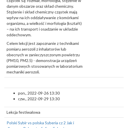
cząstek są: rozmiar, morfologia, stężenie w
danym obszarze oraz skład chemiczny.
Stężenie i skład chemiczny cząstek mają
wpływ na ich oddziaływanie z komórkami
organizmu, a wielkość i morfologia (kształt)
– na ich transport i osadzanie w układzie
oddechowym.
Celem lekcji jest zapoznanie z technikami
pomiaru aerozoli z inhalatorów lub
obecnych w zanieczyszczonym powietrzu
(PM10, PM2.5) - demonstracja urządzeń
pomiarowych stosowanych w laboratorium
mechaniki aerozoli.
pon., 2022-09-26 13:30
czw., 2022-09-29 13:30
Lekcja festiwalowa
Polski Sybir vs polska Syberia cz 2 Jak i