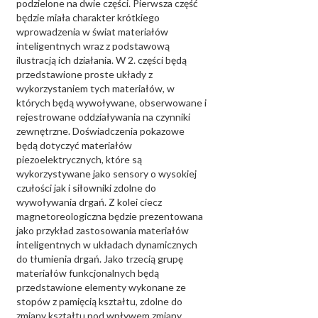
podzielone na dwie części. Pierwsza część
będzie miała charakter krótkiego
wprowadzenia w świat materiałów
inteligentnych wraz z podstawową
ilustracją ich działania. W 2. części będą
przedstawione proste układy z
wykorzystaniem tych materiałów, w
których będą wywoływane, obserwowane i
rejestrowane oddziaływania na czynniki
zewnętrzne. Doświadczenia pokazowe
będą dotyczyć materiałów
piezoelektrycznych, które są
wykorzystywane jako sensory o wysokiej
czułości jak i siłowniki zdolne do
wywoływania drgań. Z kolei ciecz
magnetoreologiczna będzie prezentowana
jako przykład zastosowania materiałów
inteligentnych w układach dynamicznych
do tłumienia drgań. Jako trzecią grupę
materiałów funkcjonalnych będą
przedstawione elementy wykonane ze
stopów z pamięcią kształtu, zdolne do
zmiany kształtu pod wpływem zmiany