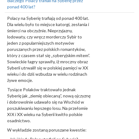
dlaczego Polacy trafiali na Syberię przez
ponad 400 lat?
Polacy na Syberię trafiają od ponad 400 lat.
Dla wielu było to miejsce katorgi, zesłania i
śmierci na obczyźnie. Nieprzyjazny,
lodowaty, czy wręcz morderczy Sybir to
jeden z popularniejszych motywów
poruszanych przez polskich romantyków,
który z czasem stał się „syberyjskim mitem”.
Sowieckie łagry sprawiły, iż mroczny obraz
Syberii utrwalił się w polskiej pamięci w XX
wieku i do dziś wzbudza w wielu rodzinach
żywe emocje.
Tysiące Polaków traktowało jednak
Syberię jak „ziemię obiecaną”, nową ojczyznę
i dobrowolnie udawało się na Wschód w
poszukiwaniu lepszego losu. Na przełomie
XIX i XX wieku na Syberii kwitło polskie
osadnictwo.
W wykładzie zostaną poruszane kwestie: