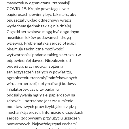
maseczek w ograniczaniu transmisji
COVID-19. Krople powstające w e-
papierosach powinny być tak małe, aby
opuszczały układ oddechowy wraz z
wydechem (jednak tak się nie dzieje).
Cząstki aerozolowe mogą być dogodnym
nośnikiem leków podawanych drogą
wziewną. Problematyka aerozoloterapii
obejmuje techniczne możliwości
wytworzenia i podania takiego aerozolu w
odpowiedniej dawce. Niezależnie od
podejścia, przy redukcji stężenia
zanieczyszczeń stałych w powietrzu,
ograniczeniu transmisji zainfekowanych
wirusem aerozoli, optymalizacji budowy
inhalatorów, czy przy badaniu
oddziaływania mgły z e-papierosów na
zdrowie – potrzebne jest zrozumienie
podstawowych praw fizyki, jakie rządzą
mechaniką aerozoli. Informacje o cząstkach
aerozoli zdobywamy przy użyciu urządzeń
pomiarowych. Najważniejszymi cechami