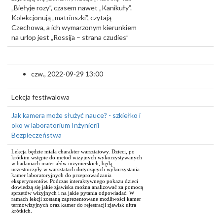
„Biełyje rozy”, czasem nawet „Kanikuły”.
Kolekcjonują „matrioszki”, czytają
Czechowa, a ich wymarzonym kierunkiem
na urlop jest „Rossija – strana czudies”
czw., 2022-09-29 13:00
Lekcja festiwalowa
Jak kamera może służyć nauce? - szkiełko i
oko w laboratorium Inżynierii
Bezpieczeństwa
Lekcja będzie miała charakter warsztatowy. Dzieci, po
krótkim wstępie do metod wizyjnych wykorzystywanych
w badaniach materiałów inżynierskich, będą
uczestniczyły w warsztatach dotyczących wykorzystania
kamer laboratoryjnych do przeprowadzania
eksperymentów. Podczas interaktywnego pokazu dzieci
dowiedzą się jakie zjawiska można analizować za pomocą
sprzętów wizyjnych i na jakie pytania odpowiadać. W
ramach lekcji zostaną zaprezentowane możliwości kamer
termowizyjnych oraz kamer do rejestracji zjawisk ultra
krótkich.