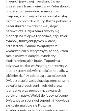
inwencji językowej mieszkańców na
przestrzeni trzech wieków w Petersburgu
powstało różnorodne nazewnictwo
miejskie, stanowiące teraz niematerialny
narodowy pomnik kultury. Każde pokolenie
petersburżan tworzy nowe „słoje”
nazewnicze. Dzięki temu tworzy się
nieoficjalna miejska toponimia, czyli zbiór
symboli, funkcjonujących w danej
przestrzeni. Symboli związanych z
wydarzeniem historycznym, osobą, która
zamieszkiwała dany budynek czy
skojarzeniem jakie budzi. Toponimia
odgrywa bardzo ważną rolę społeczną, z
jednej strony odzwierciedlając sposób, w
jaki mieszkańcy odbierają otaczający ich
świat, z drugiej zaś pokazując mechanizmy
oswajania przestrzeni miejskiej przez
jednostkę przy pomocy nadawanych
obiektom nazw. Wejdź do fascynującego
świata petersburskiej toponimii i dowiedz
się gdzie znajduje się Koszmar
spadochroniarza, który pomnik nazywany