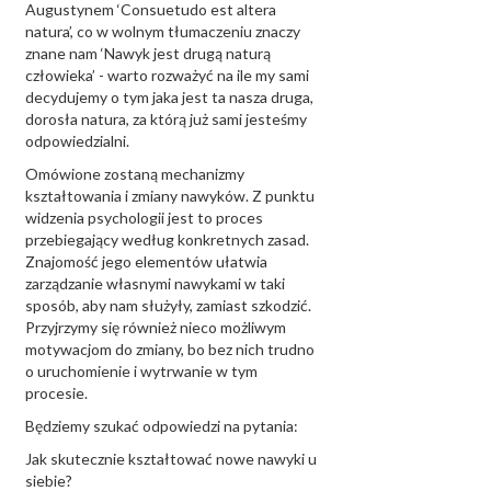
Augustynem ‘Consuetudo est altera
natura’, co w wolnym tłumaczeniu znaczy
znane nam ‘Nawyk jest drugą naturą
człowieka’ - warto rozważyć na ile my sami
decydujemy o tym jaka jest ta nasza druga,
dorosła natura, za którą już sami jesteśmy
odpowiedzialni.
Omówione zostaną mechanizmy
kształtowania i zmiany nawyków. Z punktu
widzenia psychologii jest to proces
przebiegający według konkretnych zasad.
Znajomość jego elementów ułatwia
zarządzanie własnymi nawykami w taki
sposób, aby nam służyły, zamiast szkodzić.
Przyjrzymy się również nieco możliwym
motywacjom do zmiany, bo bez nich trudno
o uruchomienie i wytrwanie w tym
procesie.
Będziemy szukać odpowiedzi na pytania:
Jak skutecznie kształtować nowe nawyki u
siebie?