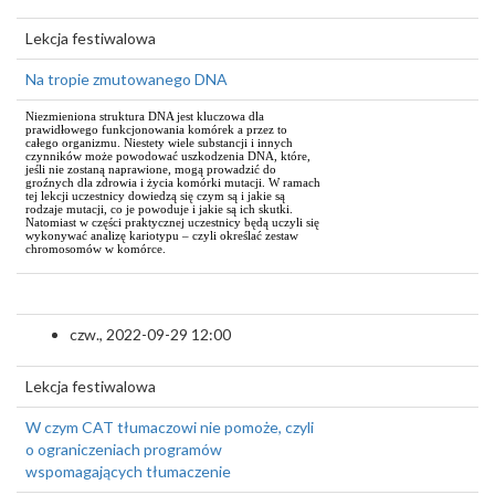
Lekcja festiwalowa
Na tropie zmutowanego DNA
Niezmieniona struktura DNA jest kluczowa dla
prawidłowego funkcjonowania komórek a przez to
całego organizmu. Niestety wiele substancji i innych
czynników może powodować uszkodzenia DNA, które,
jeśli nie zostaną naprawione, mogą prowadzić do
groźnych dla zdrowia i życia komórki mutacji. W ramach
tej lekcji uczestnicy dowiedzą się czym są i jakie są
rodzaje mutacji, co je powoduje i jakie są ich skutki.
Natomiast w części praktycznej uczestnicy będą uczyli się
wykonywać analizę kariotypu – czyli określać zestaw
chromosomów w komórce.
czw., 2022-09-29 12:00
Lekcja festiwalowa
W czym CAT tłumaczowi nie pomoże, czyli
o ograniczeniach programów
wspomagających tłumaczenie