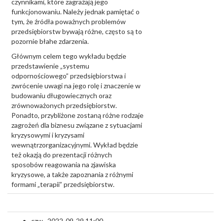
czynnikami, które zagrażają jego
funkcjonowaniu. Należy jednak pamiętać o
tym, że źródła poważnych problemów
przedsiębiorstw bywają różne, często są to
pozornie błahe zdarzenia.
Głównym celem tego wykładu będzie
przedstawienie „systemu
odpornościowego” przedsiębiorstwa i
zwrócenie uwagi na jego rolę i znaczenie w
budowaniu długowiecznych oraz
zrównoważonych przedsiębiorstw.
Ponadto, przybliżone zostaną różne rodzaje
zagrożeń dla biznesu związane z sytuacjami
kryzysowymi i kryzysami
wewnątrzorganizacyjnymi. Wykład będzie
też okazją do prezentacji różnych
sposobów reagowania na zjawiska
kryzysowe, a także zapoznania z różnymi
formami „terapii” przedsiębiorstw.
czw., 2022-09-29 11:00