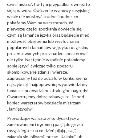
czyni mistrza”. I w tym przypadku również to
się sprawdza. Ćwiczenie wymowy rosyjskiej
wcale nie musi być trudne i nudne, co
pokażemy Wam na warsztatach. W
pierwszej części spotkania dowiecie się,
czym są łamańce języka oraz będziecie mieć
możliwość obejrzenia lub wysłuchania
popularnych łamańców w języku rosyjskim,
prezentowanych przez native speakerów i
nie tylko. Następnie wspólnie połamiemy
sobie języki, ćwicząc tylko z pozoru
skomplikowane zdania i wiersze.
Zapraszamy też do udziału w konkursie na
najszybciej i najpoprawniej wypowiedziany
łamacz – przewidziane atrakcyjne nagrody!
Gwarantujemy dobrą zabawę i to, że pod
koniec warsztatów będziecie mistrzami
„łamijęzyków”!
Prowadzący warsztaty to dydaktycy z
zamiłowaniem i ogromną pasją do języka
rosyjskiego – na co dzień pijają „czaj”,
zajadają się „blinami”, nucąc „Kalinkę” lub