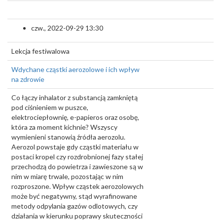
czw., 2022-09-29 13:30
Lekcja festiwalowa
Wdychane cząstki aerozolowe i ich wpływ
na zdrowie
Co łączy inhalator z substancją zamkniętą
pod ciśnieniem w puszce,
elektrociepłownię, e-papieros oraz osobę,
która za moment kichnie? Wszyscy
wymienieni stanowią źródła aerozolu.
Aerozol powstaje gdy cząstki materiału w
postaci kropel czy rozdrobnionej fazy stałej
przechodzą do powietrza i zawieszone są w
nim w miarę trwale, pozostając w nim
rozproszone. Wpływ cząstek aerozolowych
może być negatywny, stąd wyrafinowane
metody odpylania gazów odlotowych, czy
działania w kierunku poprawy skuteczności