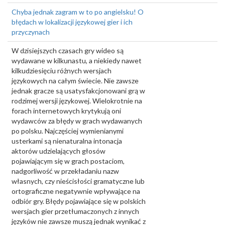
Chyba jednak zagram w to po angielsku! O
błędach w lokalizacji językowej gier i ich
przyczynach
W dzisiejszych czasach gry wideo są
wydawane w kilkunastu, a niekiedy nawet
kilkudziesięciu różnych wersjach
językowych na całym świecie. Nie zawsze
jednak gracze są usatysfakcjonowani grą w
rodzimej wersji językowej. Wielokrotnie na
forach internetowych krytykują oni
wydawców za błędy w grach wydawanych
po polsku. Najczęściej wymienianymi
usterkami są nienaturalna intonacja
aktorów udzielających głosów
pojawiającym się w grach postaciom,
nadgorliwość w przekładaniu nazw
własnych, czy nieścisłości gramatyczne lub
ortograficzne negatywnie wpływające na
odbiór gry. Błędy pojawiające się w polskich
wersjach gier przetłumaczonych z innych
języków nie zawsze muszą jednak wynikać z