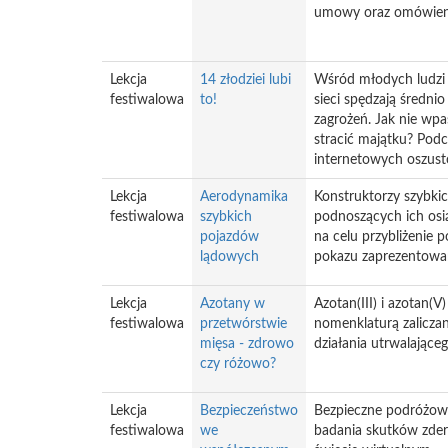
umowy oraz omówieni
Lekcja
14 złodziei lubi
Wśród młodych ludzi 
festiwalowa
to!
sieci spędzają średnio
zagrożeń. Jak nie wpa
stracić majątku? Podc
internetowych oszustó
Lekcja
Aerodynamika
Konstruktorzy szybk
festiwalowa
szybkich
podnoszących ich osi
pojazdów
na celu przybliżenie
lądowych
pokazu zaprezentowa
Lekcja
Azotany w
Azotan(III) i azotan
festiwalowa
przetwórstwie
nomenklaturą zaliczan
mięsa - zdrowo
działania utrwalająceg
czy różowo?
Lekcja
Bezpieczeństwo
Bezpieczne podróżowa
festiwalowa
we
badania skutków zde