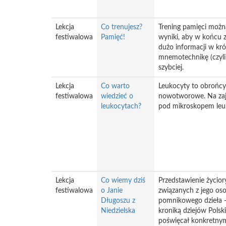
Lekcja
Co trenujesz?
Trening pamięci moż
festiwalowa
Pamięć!
wyniki, aby w końcu z
dużo informacji w kró
mnemotechnikę (czyli 
szybciej.
Lekcja
Co warto
Leukocyty to obrońcy
festiwalowa
wiedzieć o
nowotworowe. Na zaję
leukocytach?
pod mikroskopem leuk
Lekcja
Co wiemy dziś
Przedstawienie życior
festiwalowa
o Janie
związanych z jego os
Długoszu z
pomnikowego dzieła -
Niedzielska
kroniką dziejów Polsk
poświęcał konkretnym