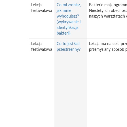
Lekcja
Co mi zrobisz,
Bakterie mają ogromn
festiwalowa
jak mnie
Niestety ich obecnoś
wyhodujesz?
naszych warsztatach d
(wykrywanie i
identyfikacja
bakterii)
Lekcja
Co to jest ład
Lekcja ma na celu prz
festiwalowa
przestrzenny?
przemyślany sposób p