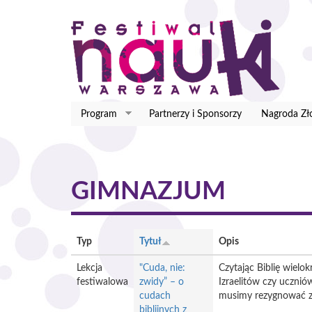
Przejdź
do
treści
Program
Partnerzy i Sponsorzy
Nagroda Zło
GIMNAZJUM
Typ
Tytuł
Opis
Lekcja
"Cuda, nie:
Czytając Biblię wielo
festiwalowa
zwidy” – o
Izraelitów czy uczniów
cudach
musimy rezygnować z 
biblijnych z