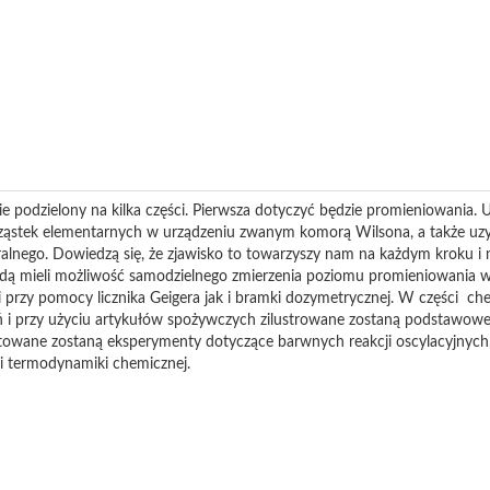
 podzielony na kilka części. Pierwsza dotyczyć będzie promieniowania. 
ąstek elementarnych w urządzeniu zwanym komorą Wilsona, a także uzys
lnego. Dowiedzą się, że zjawisko to towarzyszy nam na każdym kroku i n
dą mieli możliwość samodzielnego zmierzenia poziomu promieniowania 
 przy pomocy licznika Geigera jak i bramki dozymetrycznej. W części c
 i przy użyciu artykułów spożywczych zilustrowane zostaną podstawowe
wane zostaną eksperymenty dotyczące barwnych reakcji oscylacyjnych,
i termodynamiki chemicznej.