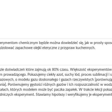
erymentom chemicznym będzie można dowiedzieć się, jak w prosty spos
yizolować zapachowe olejki eteryczne z przypraw kuchennych.
azie doświadczeń które zajmują ok 80% czasu. Większość eksperymentów
prowadzącego. Pokazujemy ciekły azot, suchy lód, proces sublimacji i skr
owych, o modelu gazu doskonałego i gazach rzeczywistych [porównując
ania]. Porównujemy gęstości różnych gazów i ich rozpuszczalność w wod
tałach, których modelem może być paczka zapałek. W trakcie lekcji pokaz
niczych eksperyment. Stawiamy hipotezy i weryfikujemy je eksperymenta