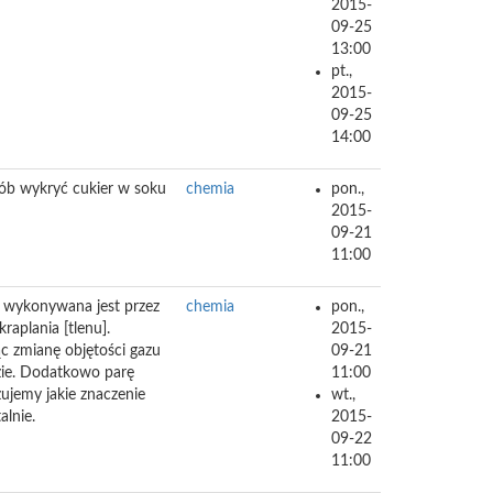
2015-
09-25
13:00
pt.,
2015-
09-25
14:00
ób wykryć cukier w soku
chemia
pon.,
2015-
09-21
11:00
 wykonywana jest przez
chemia
pon.,
aplania [tlenu].
2015-
 zmianę objętości gazu
09-21
zie. Dodatkowo parę
11:00
ujemy jakie znaczenie
wt.,
lnie.
2015-
09-22
11:00