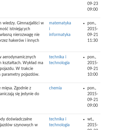
09-23
09:00
 wiedzy. Gimnazjaliści w
matematyka
pon.,
omość istniejących
i
2015-
 własną nierozwagę nie
informatyka
09-21
przez hakerów i innych
11:30
ów aerodynamicznych
technika i
pon.,
h kształtach. Wykład ma
technologia
2015-
pojazdu. W trakcie
09-21
 parametry pojazdów.
10:00
 mięsa. Zgodnie z
chemia
pon.,
niczają się jedynie do
2015-
09-21
09:00
ody doświadczalne
technika i
wt.,
pojazdów szynowych w
technologia
2015-