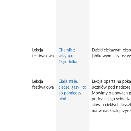
Lekcja
Chemik z
Dzięki ciekawym eksp
festiwalowa
wizytą u
jabłkowym, czy też w
Ogrodnika
Lekcja
Ciała stałe,
Lekcja oparta na pok
festiwalowa
ciecze, gazy i to
uczniów pod nadzorem 
co pomiędzy
Mówimy o prawach gaz
nimi
podczas jego schładz
słów o ciekłych krysz
ma w naukach przyrod