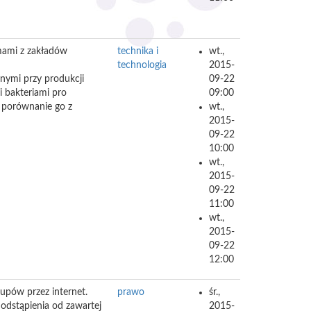
lmami z zakładów
technika i
wt.,
technologia
2015-
nymi przy produkcji
09-22
i bakteriami pro
09:00
 porównanie go z
wt.,
2015-
09-22
10:00
wt.,
2015-
09-22
11:00
wt.,
2015-
09-22
12:00
upów przez internet.
prawo
śr.,
 odstąpienia od zawartej
2015-