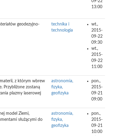
09-22
13:00
ateriałów geodezyjno-
technika i
wt.,
technologia
2015-
09-22
09:30
wt.,
2015-
09-22
11:00
 materii, z którym wbrew
astronomia,
pon.,
. Przybliżone zostaną
fizyka,
2015-
ania plazmy laserowej
geofizyka
09-21
09:00
nej model Ziemi,
astronomia,
pon.,
rumentami służącymi do
fizyka,
2015-
geofizyka
09-21
10:00