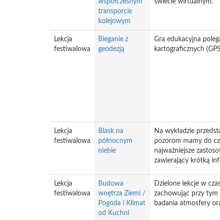
współczesnym
świecie wirtualnym.
transporcie
kolejowym
Lekcja
Bieganie z
Gra edukacyjna poleg
festiwalowa
geodezją
kartograficznych (GPS,
Lekcja
Blask na
Na wykładzie przedsta
festiwalowa
północnym
pozorom mamy do czyni
niebie
najważniejsze zastos
zawierający krótką in
Lekcja
Budowa
Dzielone lekcje w cza
festiwalowa
wnętrza Ziemi /
zachowując przy tym 
Pogoda i Klimat
badania atmosfery ora
od Kuchni