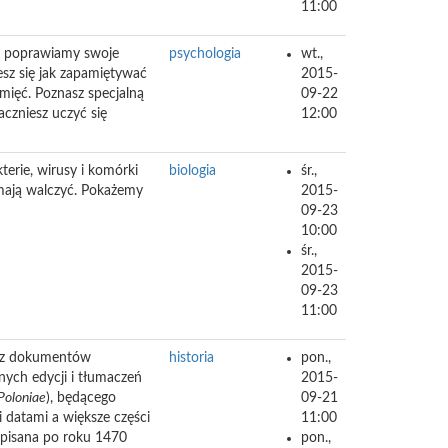
11:00
m poprawiamy swoje
psychologia
wt.,
esz się jak zapamiętywać
2015-
mięć. Poznasz specjalną
09-22
aczniesz uczyć się
12:00
erie, wirusy i komórki
biologia
śr.,
 mają walczyć. Pokażemy
2015-
09-23
10:00
śr.,
2015-
09-23
11:00
okaz dokumentów
historia
pon.,
nych edycji i tłumaczeń
2015-
Poloniae
), będącego
09-21
 datami a większe części
11:00
apisana po roku 1470
pon.,