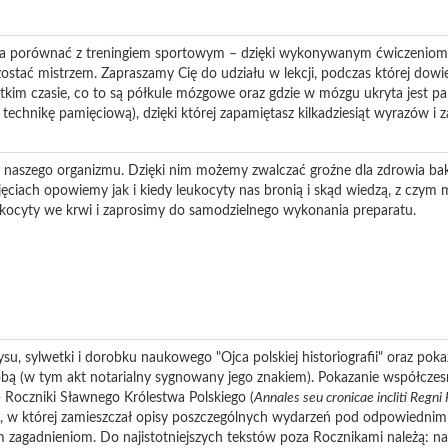
na porównać z treningiem sportowym – dzięki wykonywanym ćwiczenio
ostać mistrzem. Zapraszamy Cię do udziału w lekcji, podczas której dowi
tkim czasie, co to są półkule mózgowe oraz gdzie w mózgu ukryta jest pa
technikę pamięciową), dzięki której zapamiętasz kilkadziesiąt wyrazów i z
 naszego organizmu. Dzięki nim możemy zwalczać groźne dla zdrowia bakt
ciach opowiemy jak i kiedy leukocyty nas bronią i skąd wiedzą, z czym
ocyty we krwi i zaprosimy do samodzielnego wykonania preparatu.
ysu, sylwetki i dorobku naukowego "Ojca polskiej historiografii" oraz p
obą (w tym akt notarialny sygnowany jego znakiem). Pokazanie współczes
 Roczniki Sławnego Królestwa Polskiego (
Annales
seu
cronicae
incliti
Regni
i, w której zamieszczał opisy poszczególnych wydarzeń pod odpowiednimi
 zagadnieniom. Do najistotniejszych tekstów poza Rocznikami należą: n