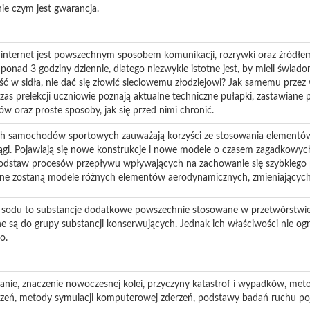
e czym jest gwarancja.
internet jest powszechnym sposobem komunikacji, rozrywki oraz źródłem
 ponad 3 godziny dziennie, dlatego niezwykle istotne jest, by mieli świad
ść w sidła, nie dać się złowić sieciowemu złodziejowi? Jak samemu przez
zas prelekcji uczniowie poznają aktualne techniczne pułapki, zastawiane 
w oraz proste sposoby, jak się przed nimi chronić.
ich samochodów sportowych zauważają korzyści ze stosowania element
ągi. Pojawiają się nowe konstrukcje i nowe modele o czasem zagadkowyc
 podstaw procesów przepływu wpływających na zachowanie się szybkiego 
ne zostaną modele różnych elementów aerodynamicznych, zmieniających
(V) sodu to substancje dodatkowe powszechnie stosowane w przetwórstwie
e są do grupy substancji konserwujących. Jednak ich właściwości nie ogra
o.
nie, znaczenie nowoczesnej kolei, przyczyny katastrof i wypadków, met
rzeń, metody symulacji komputerowej zderzeń, podstawy badań ruchu 