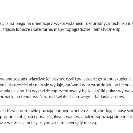
ająca na biegu na orientację z wykorzystaniem różnorodnych technik i m
 zdjęcia lotnicze i satelitarne, mapy topograficzne i tematyczne itp.).
wione zostaną właściwości plazmy, czyli tzw. czwartego stanu skupienia
enia częściej niż nam się wydaje, zarówno w przyrodzie jak i w technice
owania plazmy. Po wykładzie zaprezentowany będzie krótki pokaz wytwarz
formację na temat właściwości światła laserowego i działania laserów.
sie których uczniowie poznają budowę wnętrza Ziemi, zbudują z masy sol
proporcje objętości poszczególnych warstw, a także zapoznają się z inst
z z wielkościami fizycznymi jakie te przyrządy mierzą.