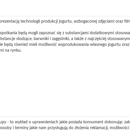
 prezentacją technologii produkcji jogurtu, wzbogaconej zdjęciami oraz fi
 spotkania będą mogli zapoznać się z substancjami dodatkowymi stosowa
bstancje słodzące, barwniki i zagęstniki, a także z najczęściej stosowanym
ie będą również mieli możliwość wyprodukowania własnego jogurtu oraz
mi na rynku.
kupy - to wykład o uprawnieniach jakie posiada konsument dokonując zak
oby i terminy jakie nam przysługują do złożenia reklamacji, możliwości