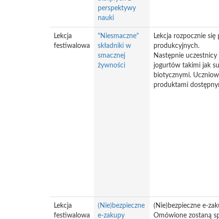
perspektywy
nauki
Lekcja
"Niesmaczne"
Lekcja rozpocznie się
festiwalowa
składniki w
produkcyjnych.
smacznej
Następnie uczestnicy
żywności
jogurtów takimi jak su
biotycznymi. Uczniow
produktami dostępny
Lekcja
(Nie)bezpieczne
(Nie)bezpieczne e-za
festiwalowa
e-zakupy
Omówione zostaną spos